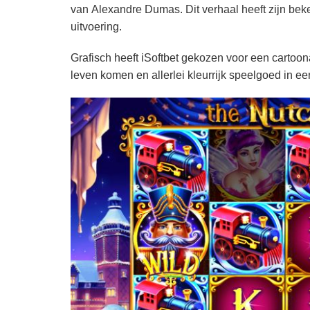
van Alexandre Dumas. Dit verhaal heeft zijn be
uitvoering.
Grafisch heeft iSoftbet gekozen voor een cartoon
leven komen en allerlei kleurrijk speelgoed in ee