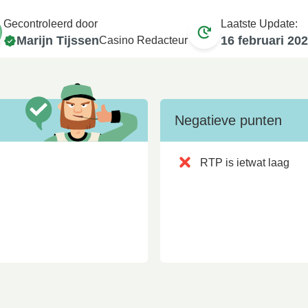
Gecontroleerd door
Laatste Update:
Marijn Tijssen
16 februari 20
Casino Redacteur
Negatieve punten
RTP is ietwat laag