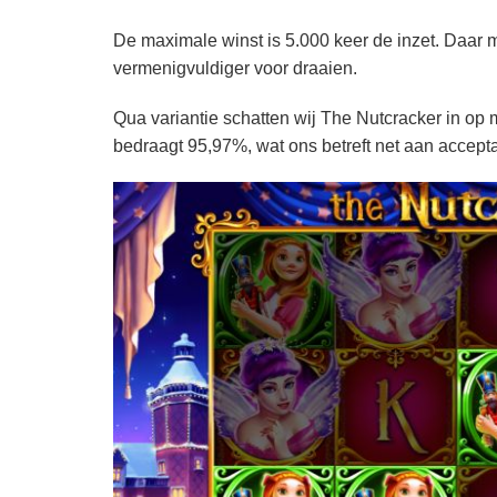
De maximale winst is 5.000 keer de inzet. Daar 
vermenigvuldiger voor draaien.
Qua variantie schatten wij The Nutcracker in op
bedraagt 95,97%, wat ons betreft net aan accept