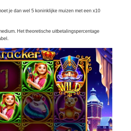
moet je dan wel 5 koninklijke muizen met een x10
 medium. Het theoretische uitbetalingspercentage
abel.