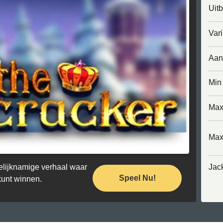
Uit
Mult
Uit
Vari
Wil
Vari
Aant
Aant
Min
Min
Max
Max
Max
Max
Jac
 gelijknamige verhaal waar
Jac
Speel Nu!
kunt winnen.