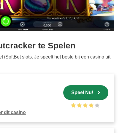
tcracker te Spelen
 iSoftBet slots. Je speelt het beste bij een casino uit
Speel Nu!
r dit casino