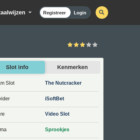
aalwijzen
Registreer
Login
Slot info
Kenmerken
Slot info
Kenmerken
m Slot
The Nutcracker
ls
5
ls
5
m Slot
The Nutcracker
oplay
Ja
vider
iSoftBet
oplay
Ja
us Spel
Ja
vider
iSoftBet
us Spel
Ja
e Spins
30
re
Video Slot
gressieve Jackpot
Nee
re
Video Slot
e Spins
30
ipliers
Ja
ema
Sprookjes
ds
Ja
ema
Sprookjes
gressieve Jackpot
Nee