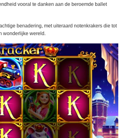
kendheid vooral te danken aan de beroemde ballet
achtige benadering, met uiteraard notenkrakers die tot
n wonderlijke wereld.