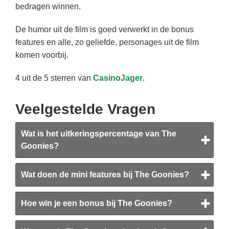
bedragen winnen.
De humor uit de film is goed verwerkt in de bonus
features en alle, zo geliefde, personages uit de film
komen voorbij.
4 uit de 5 sterren van
CasinoJager
.
Veelgestelde Vragen
Wat is het uitkeringspercentage van The
Goonies?
Wat doen de mini features bij The Goonies?
Hoe win je een bonus bij The Goonies?