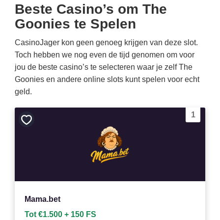
Beste Casino’s om The
Goonies te Spelen
CasinoJager kon geen genoeg krijgen van deze slot.
Toch hebben we nog even de tijd genomen om voor
jou de beste casino’s te selecteren waar je zelf The
Goonies en andere online slots kunt spelen voor echt
geld.
1
Bewaar
als
favoriet
Mama.bet
Tot €1.500 + 150 FS