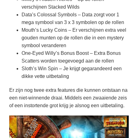
verschijnen Stacked Wilds
Data’s Colossal Symbols – Data zorgt voor 1
mega symbool van 3 x 3 symbolen op de rollen
Mouth’s Lucky Coins – Er verschijnen extra veel
gouden munten op de rollen die in een mystery
symbool veranderen
One-Eyed Willy’s Bonus Boost – Extra Bonus
Scatters worden toegevoegd aan de rollen
Sloth’s Win Spin – Je krijgt gegarandeerd een
dikke vette uitbetaling
Er zijn nog twee extra features die kunnen ontstaan na
een niet-winnende draai. Middels een zwaaiende zeis
of een instortende grot krijg je alsnog een uitbetaling.