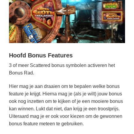
Hoofd Bonus Features
3 of meer Scattered bonus symbolen activeren het
Bonus Rad.
Hier mag je aan draaien om te bepalen welke bonus
feature je krijgt. Hierna mag je (als je wilt) jouw bonus
ook nog inzetten om te kijken of je een mooiere bonus
kan winnen. Lukt dat niet, dan krijg je een troostprijs.
Uiteraard mag je er ook voor kiezen om de gewonnen
bonus feature meteen te gebruiken.