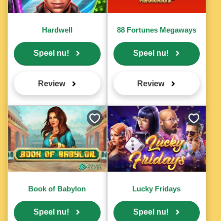
Hardwell
88 Fortunes Megaways
Speel nu!
Speel nu!
Review
Review
Bewaar
Bewaar
als
als
favoriet
favoriet
Book of Babylon
Lucky Fridays
Speel nu!
Speel nu!