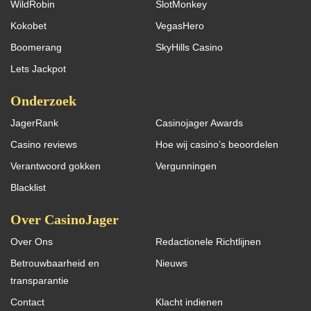
WildRobin
SlotMonkey
Kokobet
VegasHero
Boomerang
SkyHills Casino
Lets Jackpot
Onderzoek
JagerRank
Casinojager Awards
Casino reviews
Hoe wij casino’s beoordelen
Verantwoord gokken
Vergunningen
Blacklist
Over CasinoJager
Over Ons
Redactionele Richtlijnen
Betrouwbaarheid en
Nieuws
transparantie
Contact
Klacht indienen