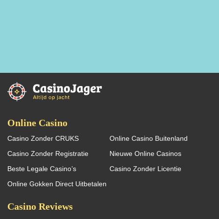
Online Casino
Casino Zonder CRUKS
Online Casino Buitenland
Casino Zonder Registratie
Nieuwe Online Casinos
Beste Legale Casino’s
Casino Zonder Licentie
Online Gokken Direct Uitbetalen
Casino Reviews