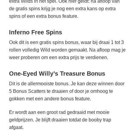
extra Wilds in het spel. Ook hier geldt: na afloop van
de gratis spins krijg je nog een extra kans op extra
spins of een extra bonus feature.
Inferno Free Spins
Ook dit is een gratis spins bonus, waar bij draai 1 tot 3
rollen volledig Wild worden gemaakt. Na afloop mag je
weer proberen om een extra prijs te verdienen.
One-Eyed Willy’s Treasure Bonus
Dit is de allermooiste bonus. Je kan deze winnen door
5 Bonus Scatters te draaien of door je omhoog te
gokken met een andere bonus feature.
Er wordt aan een groot rad gedraaid met mooie
geldprijzen. Je blijft draaien totdat de booby trap
afgaat.