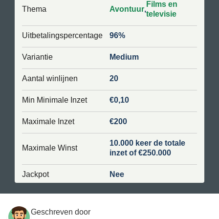
Films en
Thema
Avontuur
,
televisie
Uitbetalingspercentage
96%
Variantie
Medium
Aantal winlijnen
20
Min Minimale Inzet
€0,10
Maximale Inzet
€200
10.000 keer de totale
Maximale Winst
inzet of €250.000
Jackpot
Nee
Geschreven door