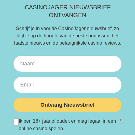
CASINOJAGER NIEUWSBRIEF
ONTVANGEN
Schrijf je in voor de CasinoJager nieuwsbrief, zo
blijf je op de hoogte van de beste bonussen, het
laatste nieuws en de belangrijkste casino reviews.
Ontvang Nieuwsbrief
Ik ben 18+ jaar of ouder, en mag legaal in een
*
online casino spelen.