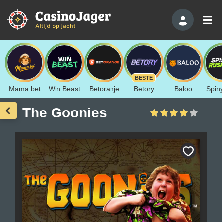
BESTE
Mama.bet
Win Beast
Betoranje
Betory
Baloo
Spin
The Goonies
Bewaar
als
favoriet