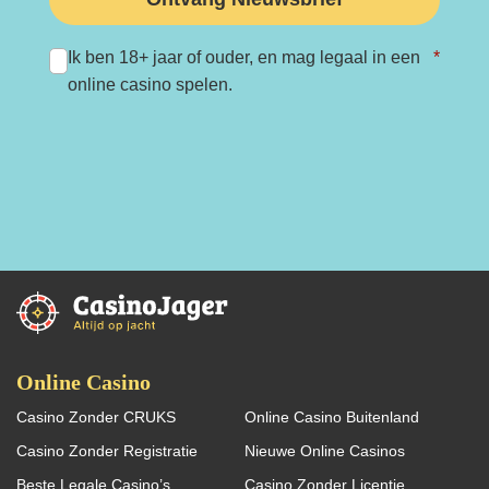
Ik ben 18+ jaar of ouder, en mag legaal in een
*
online casino spelen.
Online Casino
Casino Zonder CRUKS
Online Casino Buitenland
Casino Zonder Registratie
Nieuwe Online Casinos
Beste Legale Casino’s
Casino Zonder Licentie