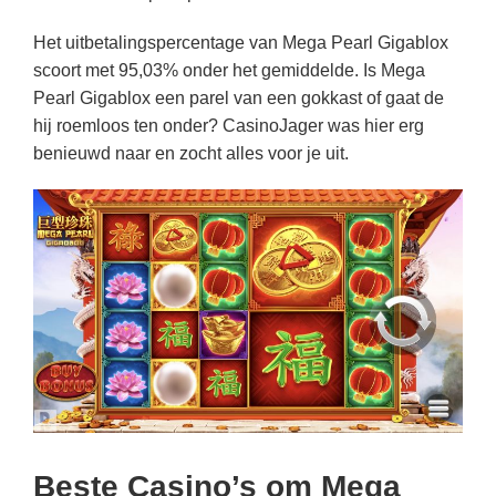
Het uitbetalingspercentage van Mega Pearl Gigablox
scoort met 95,03% onder het gemiddelde. Is Mega
Pearl Gigablox een parel van een gokkast of gaat de
hij roemloos ten onder? CasinoJager was hier erg
benieuwd naar en zocht alles voor je uit.
Beste Casino’s om Mega