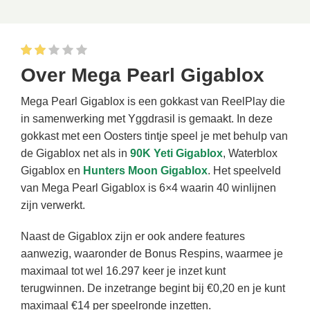
Over Mega Pearl Gigablox
Mega Pearl Gigablox is een gokkast van ReelPlay die
in samenwerking met Yggdrasil is gemaakt. In deze
gokkast met een Oosters tintje speel je met behulp van
de Gigablox net als in
90K Yeti Gigablox
, Waterblox
Gigablox en
Hunters Moon Gigablox
. Het speelveld
van Mega Pearl Gigablox is 6×4 waarin 40 winlijnen
zijn verwerkt.
Naast de Gigablox zijn er ook andere features
aanwezig, waaronder de Bonus Respins, waarmee je
maximaal tot wel 16.297 keer je inzet kunt
terugwinnen. De inzetrange begint bij €0,20 en je kunt
maximaal €14 per speelronde inzetten.