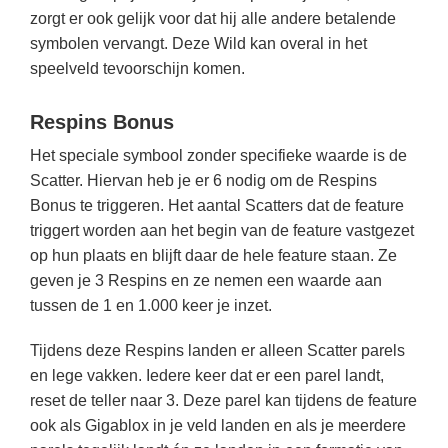
zorgt er ook gelijk voor dat hij alle andere betalende
symbolen vervangt. Deze Wild kan overal in het
speelveld tevoorschijn komen.
Respins Bonus
Het speciale symbool zonder specifieke waarde is de
Scatter. Hiervan heb je er 6 nodig om de Respins
Bonus te triggeren. Het aantal Scatters dat de feature
triggert worden aan het begin van de feature vastgezet
op hun plaats en blijft daar de hele feature staan. Ze
geven je 3 Respins en ze nemen een waarde aan
tussen de 1 en 1.000 keer je inzet.
Tijdens deze Respins landen er alleen Scatter parels
en lege vakken. Iedere keer dat er een parel landt,
reset de teller naar 3. Deze parel kan tijdens de feature
ook als Gigablox in je veld landen en als je meerdere