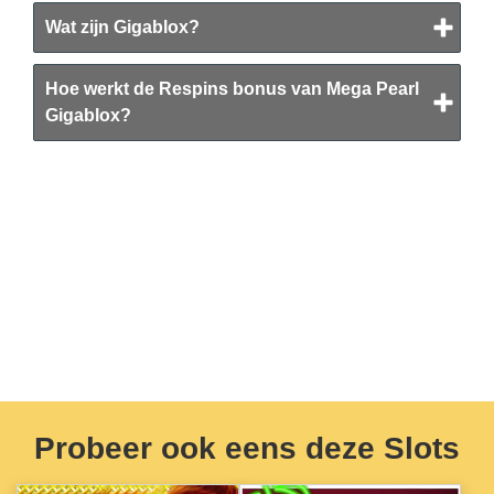
Wat zijn Gigablox?
Hoe werkt de Respins bonus van Mega Pearl
Gigablox?
Probeer ook eens deze Slots