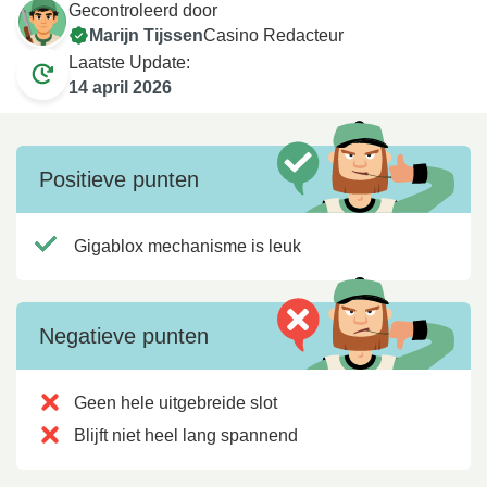
Gecontroleerd door
Marijn Tijssen
Casino Redacteur
Laatste Update:
14 april 2026
Positieve punten
Gigablox mechanisme is leuk
Negatieve punten
Geen hele uitgebreide slot
Blijft niet heel lang spannend