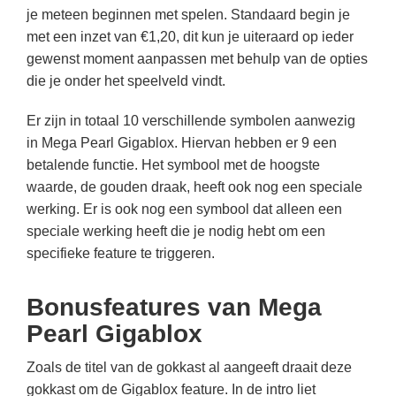
je meteen beginnen met spelen. Standaard begin je
met een inzet van €1,20, dit kun je uiteraard op ieder
gewenst moment aanpassen met behulp van de opties
die je onder het speelveld vindt.
Er zijn in totaal 10 verschillende symbolen aanwezig
in Mega Pearl Gigablox. Hiervan hebben er 9 een
betalende functie. Het symbool met de hoogste
waarde, de gouden draak, heeft ook nog een speciale
werking. Er is ook nog een symbool dat alleen een
speciale werking heeft die je nodig hebt om een
specifieke feature te triggeren.
Bonusfeatures van Mega
Pearl Gigablox
Zoals de titel van de gokkast al aangeeft draait deze
gokkast om de Gigablox feature. In de intro liet