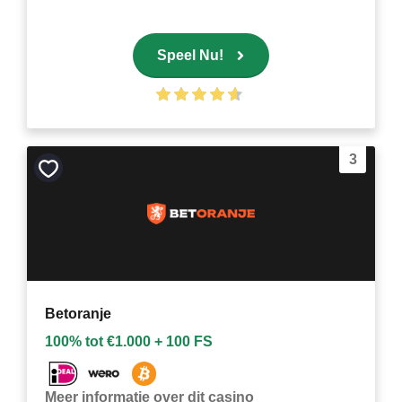
Speel Nu!
3
Bewaar
als
favoriet
Betoranje
100% tot €1.000 + 100 FS
Meer informatie over dit casino