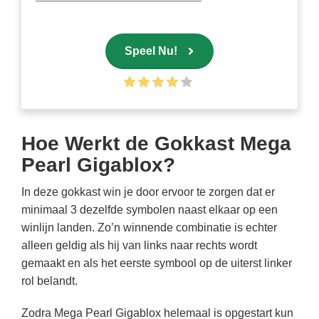
Speel Nu!
Hoe Werkt de Gokkast Mega
Pearl Gigablox?
In deze gokkast win je door ervoor te zorgen dat er
minimaal 3 dezelfde symbolen naast elkaar op een
winlijn landen. Zo’n winnende combinatie is echter
alleen geldig als hij van links naar rechts wordt
gemaakt en als het eerste symbool op de uiterst linker
rol belandt.
Zodra Mega Pearl Gigablox helemaal is opgestart kun