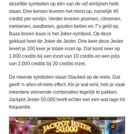
dezelfde symbolen op één van de vijf winlijnen hebt
staan. Drie kersen leveren het minst op, namelijk 40
credits per winlijn. Verder leveren pruimen, citroenen.
meloenen, aardbeien, gouden bellen en 7’s geld op.
Baas boven baas is het Joker-symbool. Op deze
gokkast heet de Joker de Jester. Drie keer deze Jester
levert je 100 keer je totale inzet op. Dat komt neer op
1.000 credits bij een inzet van 10 credits en een prijs
van 2.000 credits bij 20 credits inzet.
De meeste symbolen staan Stacked op de reels. Dat
geeft ‘n alles-of-niets effect. Als je wat wint, heb je vaak
meerdere winnende combinaties tegelijk te pakken.
Jackpot Jester 50.000 heeft echter wel een wat lage hit
frequentie.