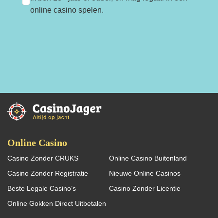
online casino spelen.
Online Casino
Casino Zonder CRUKS
Online Casino Buitenland
Casino Zonder Registratie
Nieuwe Online Casinos
Beste Legale Casino’s
Casino Zonder Licentie
Online Gokken Direct Uitbetalen