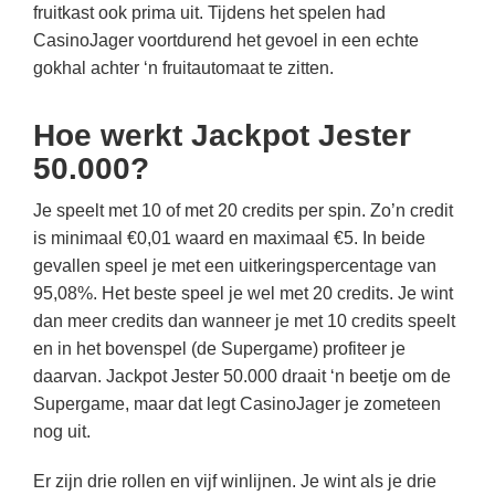
fruitkast ook prima uit. Tijdens het spelen had
CasinoJager voortdurend het gevoel in een echte
gokhal achter ‘n fruitautomaat te zitten.
Hoe werkt Jackpot Jester
50.000?
Je speelt met 10 of met 20 credits per spin. Zo’n credit
is minimaal €0,01 waard en maximaal €5. In beide
gevallen speel je met een uitkeringspercentage van
95,08%. Het beste speel je wel met 20 credits. Je wint
dan meer credits dan wanneer je met 10 credits speelt
en in het bovenspel (de Supergame) profiteer je
daarvan. Jackpot Jester 50.000 draait ‘n beetje om de
Supergame, maar dat legt CasinoJager je zometeen
nog uit.
Er zijn drie rollen en vijf winlijnen. Je wint als je drie