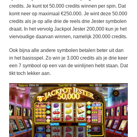
credits. Je kunt tot 50.000 credits winnen per spin. Dat
komt neer op maximaal €250.000. Je wint deze 50.000
credits als je op alle drie de reels drie Jester symbolen
draait. In het vervolg Jackpot Jester 200,000 kun je het
viervoudige daarvan winnen, namelijk 200.000 credits.
Ook bijna alle andere symbolen betalen beter uit dan
in het basisspel. Zo win je 3.000 credits als je drie keer
een 7 symbool op een van de winlijnen hebt staan. Dat
tikt toch lekker aan.