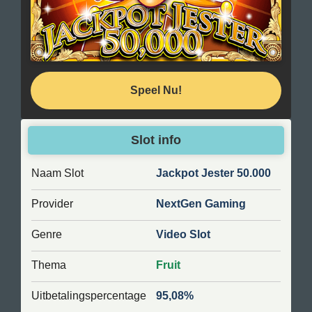
Speel Nu!
Slot info
Naam Slot
Jackpot Jester 50.000
Provider
NextGen Gaming
Genre
Video Slot
Thema
Fruit
Uitbetalingspercentage
95,08%