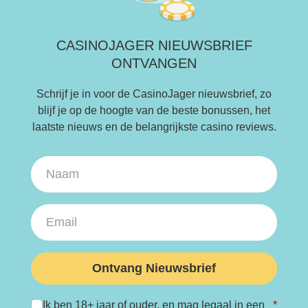
CASINOJAGER NIEUWSBRIEF
ONTVANGEN
Schrijf je in voor de CasinoJager nieuwsbrief, zo
blijf je op de hoogte van de beste bonussen, het
laatste nieuws en de belangrijkste casino reviews.
Ontvang Nieuwsbrief
Ik ben 18+ jaar of ouder, en mag legaal in een
*