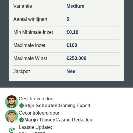
Variantie
Medium
Aantal winlijnen
5
Min Minimale Inzet
€0,10
Maximale Inzet
€100
Maximale Winst
€250.000
Jackpot
Nee
Geschreven door
Stijn Schouten
iGaming Expert
Gecontroleerd door
Marijn Tijssen
Casino Redacteur
Laatste Update: