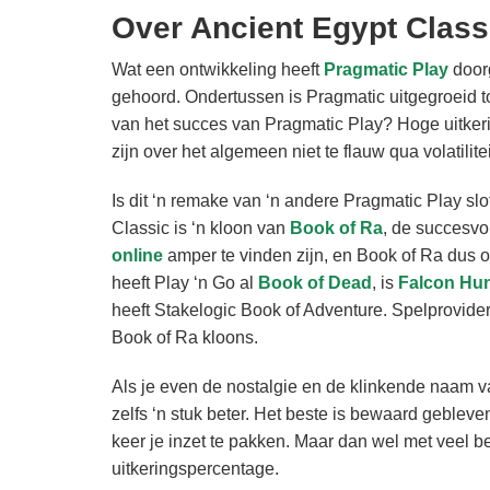
Over Ancient Egypt Class
Wat een ontwikkeling heeft
Pragmatic Play
doorg
gehoord. Ondertussen is Pragmatic uitgegroeid to
van het succes van Pragmatic Play? Hoge uitker
zijn over het algemeen niet te flauw qua volatilit
Is dit ‘n remake van ‘n andere Pragmatic Play slo
Classic is ‘n kloon van
Book of Ra
, de succesvo
online
amper te vinden zijn, en Book of Ra dus oo
heeft Play ‘n Go al
Book of Dead
, is
Falcon Hun
heeft Stakelogic Book of Adventure. Spelprovide
Book of Ra kloons.
Als je even de nostalgie en de klinkende naam v
zelfs ‘n stuk beter. Het beste is bewaard geble
keer je inzet te pakken. Maar dan wel met veel be
uitkeringspercentage.