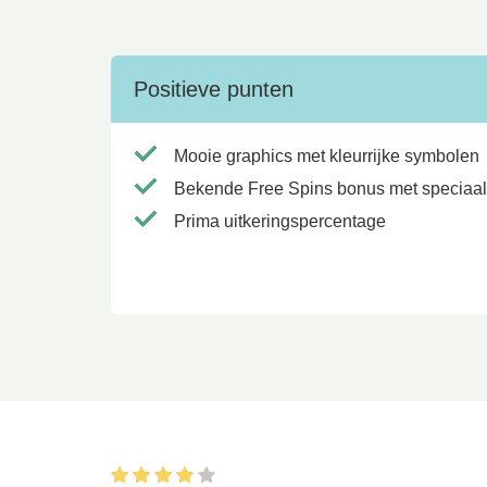
Positieve punten
Mooie graphics met kleurrijke symbolen
Bekende Free Spins bonus met speciaa
Prima uitkeringspercentage