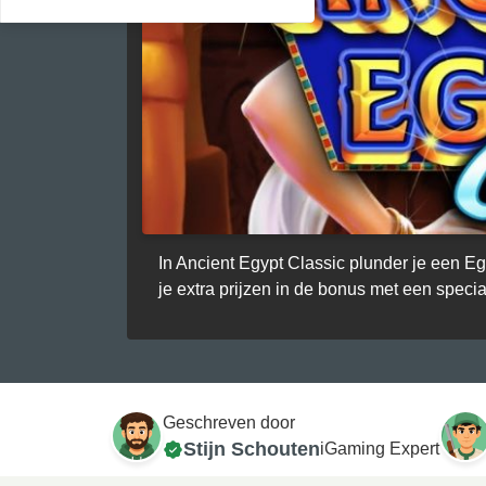
In Ancient Egypt Classic plunder je een E
je extra prijzen in de bonus met een speci
Geschreven door
Stijn Schouten
iGaming Expert