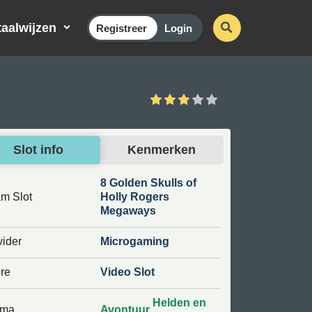
aalwijzen
Registreer
Login
Slot info
Kenmerken
Slot info
Kenmerken
8 Golden Skulls of
ls
6
m Slot
Holly Rogers
ls
6
8 Golden Skulls of Holly
Megaways
oplay
Ja
m Slot
oplay
Ja
Rogers Megaways
us Spel
Ja
us Spel
Ja
vider
Microgaming
e Spins
30
vider
Microgaming
e Spins
30
gressieve Jackpot
Nee
re
Video Slot
ipliers
Ja
re
Video Slot
gressieve Jackpot
Nee
ds
Ja
Helden en
ema
Avontuur
,