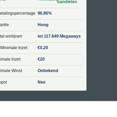
ipliers
Ja
Helden en
bandieten
ema
Avontuur
,
bandieten
ds
Ja
betalingspercentage
96,86%
betalingspercentage
96,86%
antie
Hoog
antie
Hoog
al winlijnen
tot 117.649 Megaways
al winlijnen
tot 117.649 Megaways
 Minimale Inzet
€0,20
 Minimale Inzet
€0,20
imale Inzet
€20
imale Inzet
€20
imale Winst
Onbekend
imale Winst
Onbekend
kpot
Nee
kpot
Nee