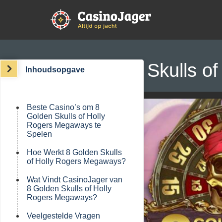
8 Golden Skulls o
Inhoudsopgave
Beste Casino’s om 8
Golden Skulls of Holly
Rogers Megaways te
Spelen
Hoe Werkt 8 Golden Skulls
of Holly Rogers Megaways?
Wat Vindt CasinoJager van
8 Golden Skulls of Holly
Rogers Megaways?
Veelgestelde Vragen