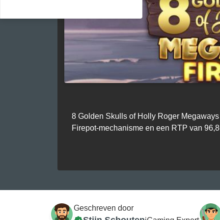
8 Golden Skulls of Holly Roger Megaways 
Firepot-mechanisme en een RTP van 96,
Geschreven door