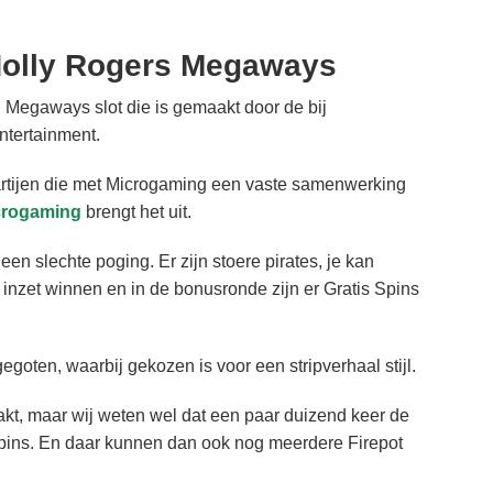
 Holly Rogers Megaways
 Megaways slot die is gemaakt door de bij
tertainment.
artijen die met Microgaming een vaste samenwerking
crogaming
brengt het uit.
en slechte poging. Er zijn stoere pirates, je kan
e inzet winnen en in de bonusronde zijn er Gratis Spins
gegoten, waarbij gekozen is voor een stripverhaal stijl.
kt, maar wij weten wel dat een paar duizend keer de
 Spins. En daar kunnen dan ook nog meerdere Firepot