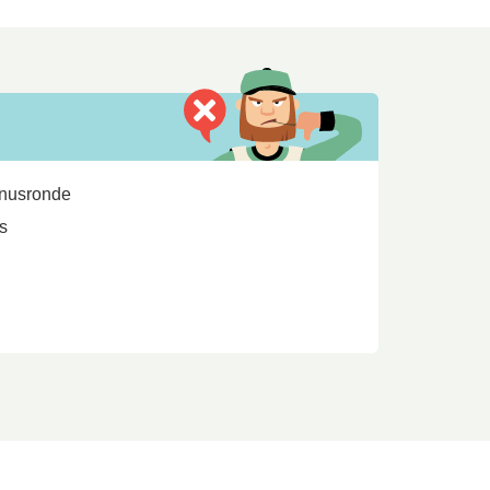
nusronde
s