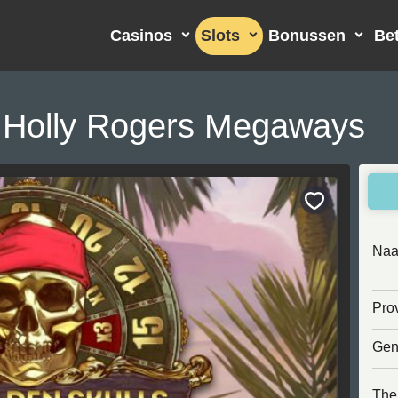
Casinos
Slots
Bonussen
Bet
f Holly Rogers Megaways
Bewaar
als
favoriet
Ree
Naa
Ree
Aut
Naa
Aut
Bon
Bon
Pro
Fre
Pro
Fre
Pro
Gen
Mult
Gen
Pro
Wil
Th