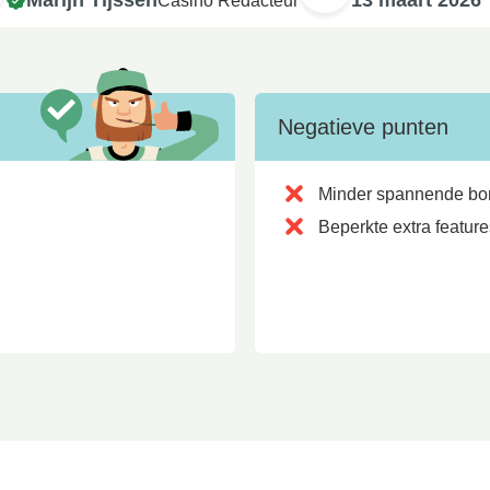
Marijn Tijssen
13 maart 2026
Casino Redacteur
Negatieve punten
Minder spannende bo
Beperkte extra feature