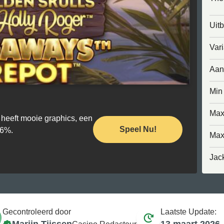
Mult
Th
Wil
Uit
Uit
Vari
Vari
Aant
Aant
Min
Min
Max
heeft mooie graphics, een
Max
Speel Nu!
86%.
Max
Max
Jac
Jac
Gecontroleerd door
Laatste Update: