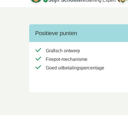
Stijn Schouten
iGaming Expert
Positieve punten
Grafisch ontwerp
Firepot-mechanisme
Goed uitbetalingspercentage