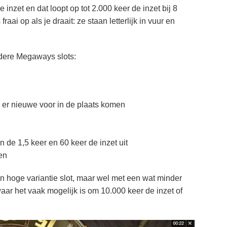
 inzet en dat loopt op tot 2.000 keer de inzet bij 8
i op als je draait: ze staan letterlijk in vuur en
ndere Megaways slots:
er nieuwe voor in de plaats komen
de 1,5 keer en 60 keer de inzet uit
en
 hoge variantie slot, maar wel met een wat minder
ar het vaak mogelijk is om 10.000 keer de inzet of