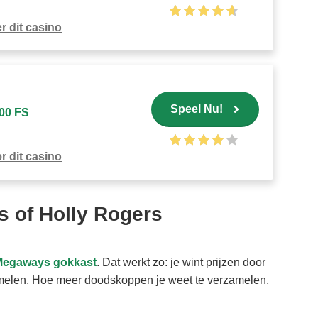
r dit casino
Speel Nu!
100 FS
r dit casino
s of Holly Rogers
Megaways gokkast
. Dat werkt zo: je wint prijzen door
melen. Hoe meer doodskoppen je weet te verzamelen,