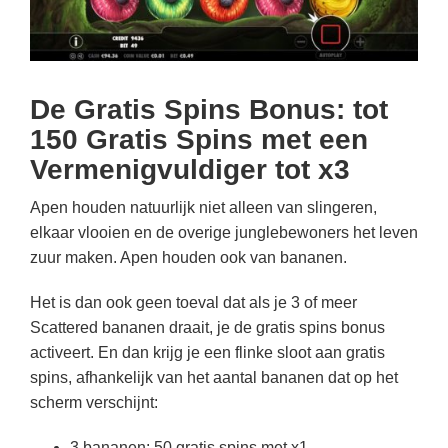
De Gratis Spins Bonus: tot
150 Gratis Spins met een
Vermenigvuldiger tot x3
Apen houden natuurlijk niet alleen van slingeren,
elkaar vlooien en de overige junglebewoners het leven
zuur maken. Apen houden ook van bananen.
Het is dan ook geen toeval dat als je 3 of meer
Scattered bananen draait, je de gratis spins bonus
activeert. En dan krijg je een flinke sloot aan gratis
spins, afhankelijk van het aantal bananen dat op het
scherm verschijnt:
3 bananen: 50 gratis spins met x1