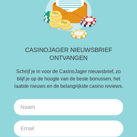
CASINOJAGER NIEUWSBRIEF
ONTVANGEN
Schrijf je in voor de CasinoJager nieuwsbrief, zo
blijf je op de hoogte van de beste bonussen, het
laatste nieuws en de belangrijkste casino reviews.