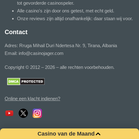
tot gevorderde casinospeler.
Alle casino's zijn door ons getest, met echt geld.
Onze reviews zijn altijd onafhankelijk: daar staan wij voor.
Contact
Adres: Rruga Mihail Duri Ndertesa Nr. 9, Tirana, Albania
Email:
info@casinojager.com
Copyright © 2012 – 2026 – alle rechten voorbehouden.
Online een klacht indienen?
Casino van de Maand