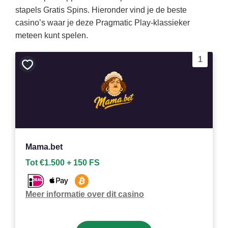
stapels Gratis Spins. Hieronder vind je de beste
casino’s waar je deze Pragmatic Play-klassieker
meteen kunt spelen.
1
Bewaar
als
favoriet
Mama.bet
Tot €1.500 + 150 FS
Meer informatie over dit casino