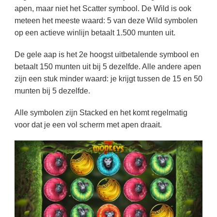
apen, maar niet het Scatter symbool. De Wild is ook
meteen het meeste waard: 5 van deze Wild symbolen
op een actieve winlijn betaalt 1.500 munten uit.
De gele aap is het 2e hoogst uitbetalende symbool en
betaalt 150 munten uit bij 5 dezelfde. Alle andere apen
zijn een stuk minder waard: je krijgt tussen de 15 en 50
munten bij 5 dezelfde.
Alle symbolen zijn Stacked en het komt regelmatig
voor dat je een vol scherm met apen draait.