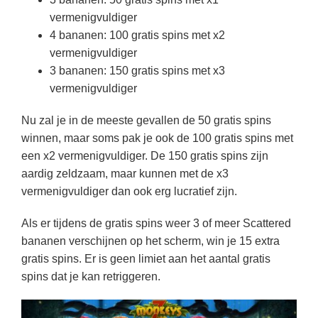
vermenigvuldiger
4 bananen: 100 gratis spins met x2
vermenigvuldiger
3 bananen: 150 gratis spins met x3
vermenigvuldiger
Nu zal je in de meeste gevallen de 50 gratis spins
winnen, maar soms pak je ook de 100 gratis spins met
een x2 vermenigvuldiger. De 150 gratis spins zijn
aardig zeldzaam, maar kunnen met de x3
vermenigvuldiger dan ook erg lucratief zijn.
Als er tijdens de gratis spins weer 3 of meer Scattered
bananen verschijnen op het scherm, win je 15 extra
gratis spins. Er is geen limiet aan het aantal gratis
spins dat je kan retriggeren.