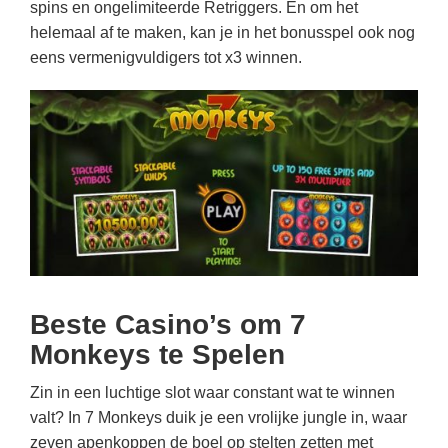
spins en ongelimiteerde Retriggers. En om het
helemaal af te maken, kan je in het bonusspel ook nog
eens vermenigvuldigers tot x3 winnen.
Beste Casino’s om 7
Monkeys te Spelen
Zin in een luchtige slot waar constant wat te winnen
valt? In 7 Monkeys duik je een vrolijke jungle in, waar
zeven apenkoppen de boel op stelten zetten met