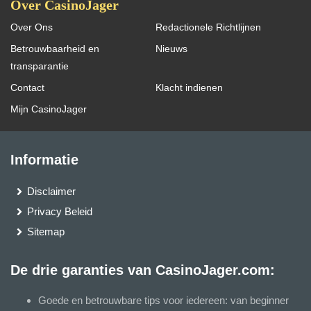
Over CasinoJager
Over Ons
Redactionele Richtlijnen
Betrouwbaarheid en
Nieuws
transparantie
Contact
Klacht indienen
Mijn CasinoJager
Informatie
Disclaimer
Privacy Beleid
Sitemap
De drie garanties van CasinoJager.com:
Goede en betrouwbare tips voor iedereen: van beginner