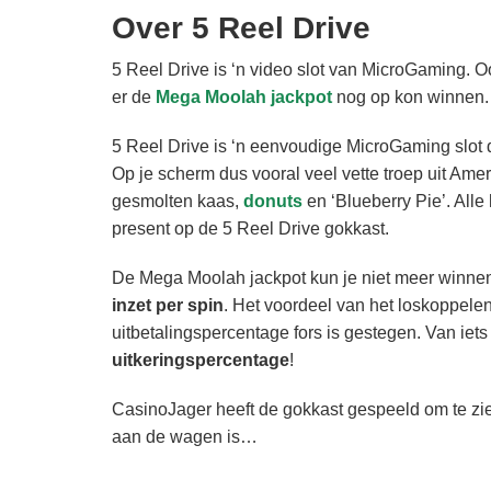
Over 5 Reel Drive
5 Reel Drive is ‘n video slot van MicroGaming. 
er de
Mega Moolah jackpot
nog op kon winnen.
5 Reel Drive is ‘n eenvoudige MicroGaming slot d
Op je scherm dus vooral veel vette troep uit Am
gesmolten kaas,
donuts
en ‘Blueberry Pie’. Alle
present op de 5 Reel Drive gokkast.
De Mega Moolah jackpot kun je niet meer winnen
inzet per spin
. Het voordeel van het loskoppele
uitbetalingspercentage fors is gestegen. Van ie
uitkeringspercentage
!
CasinoJager heeft de gokkast gespeeld om te zien
aan de wagen is…