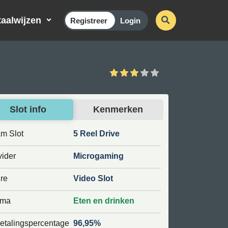
aalwijzen
Registreer
Login
Slot info
Kenmerken
Slot info
Kenmerken
m Slot
5 Reel Drive
ls
5
ls
5
m Slot
5 Reel Drive
vider
Microgaming
oplay
Nee
oplay
Nee
us Spel
Nee
vider
Microgaming
us Spel
Nee
re
Video Slot
gressieve Jackpot
Nee
ipliers
Nee
re
Video Slot
gressieve Jackpot
Nee
ema
Eten en drinken
ds
Ja
ipliers
Nee
ema
Eten en drinken
betalingspercentage
96,95%