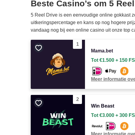
Beste Casino’s om 5 Reel
5 Reel Drive is een eenvoudige online gokkast 
uitkeringspercentage en kans op nog hogere prijze
vandaag nog bij een online casino uit onze top cas
1
Bewaar
Mama.bet
als
favoriet
Tot €1.500 + 150 FS
Meer informatie ove
2
Bewaar
Win Beast
als
favoriet
Tot €3.000 + 300 FS
Meer informatie ove