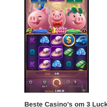
Beste Casino’s om 3 Luck