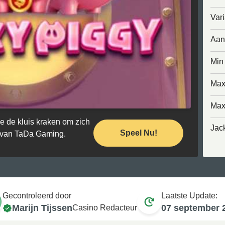
Wil
Uit
Vari
Vari
Aant
Aant
Min
Min
Max
Max
Max
e de kluis kraken om zich
Max
Jac
Speel Nu!
y van TaDa Gaming.
Jac
Gecontroleerd door
Laatste Update:
Marijn Tijssen
07 september 
Casino Redacteur