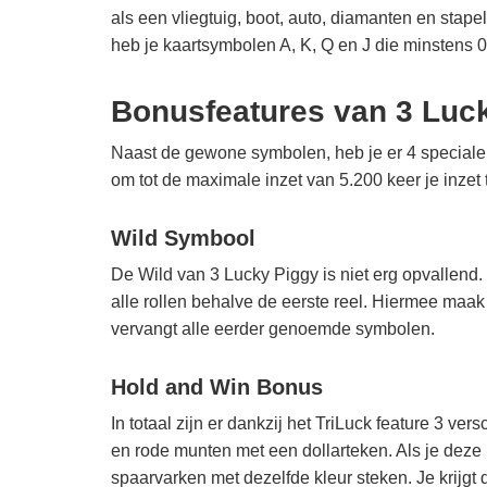
als een vliegtuig, boot, auto, diamanten en stapel
heb je kaartsymbolen A, K, Q en J die minstens 0
Bonusfeatures van 3 Luc
Naast de gewone symbolen, heb je er 4 speciale
om tot de maximale inzet van 5.200 keer je inzet 
Wild Symbool
De Wild van 3 Lucky Piggy is niet erg opvallend. 
alle rollen behalve de eerste reel. Hiermee maa
vervangt alle eerder genoemde symbolen.
Hold and Win Bonus
In totaal zijn er dankzij het TriLuck feature 3 ve
en rode munten met een dollarteken. Als je deze i
spaarvarken met dezelfde kleur steken. Je krijgt