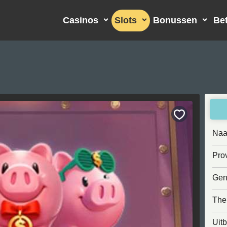
Casinos
Slots
Bonussen
Bet
Bewaar
als
Naa
Ree
favoriet
Aut
Ree
Naa
Pro
Aut
Bon
Bon
Pro
Gen
Fre
Fre
Pro
Pro
Gen
Th
Reg
Reg
Mult
Th
Uit
Mult
Wil