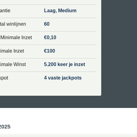
ds
Ja
betalingspercentage
97,20%
antie
Laag, Medium
antie
Laag, Medium
al winlijnen
60
al winlijnen
60
 Minimale Inzet
€0,10
 Minimale Inzet
€0,10
imale Inzet
€100
imale Inzet
€100
imale Winst
5.200 keer je inzet
imale Winst
5.200 keer je inzet
kpot
4 vaste jackpots
kpot
4 vaste jackpots
2025