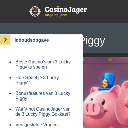
3 Lucky Piggy
Inhoudsopgave
Beste Casino’s om 3 Lucky
Piggy te spelen
Hoe Speel je 3 Lucky
Piggy?
Bonusfeatures van 3 Lucky
Piggy
Wat Vindt CasinoJager van
de 3 Lucky Piggy Gokkast?
Veelgestelde Vragen