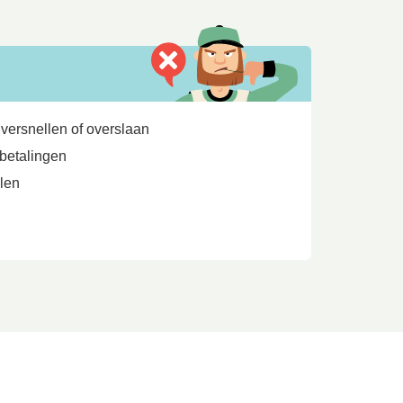
 versnellen of overslaan
tbetalingen
elen