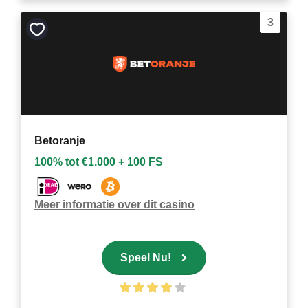
3
Bewaar
als
favoriet
Betoranje
100% tot €1.000 + 100 FS
Meer informatie over dit casino
Speel Nu!