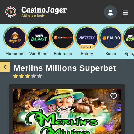
BESTE
Mama.bet
Win Beast
Betoranje
Betory
Baloo
Spin
Merlins Millions Superbet
Bewaar
als
favoriet