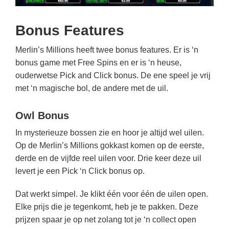
Bonus Features
Merlin’s Millions heeft twee bonus features. Er is ‘n
bonus game met Free Spins en er is ‘n heuse,
ouderwetse Pick and Click bonus. De ene speel je vrij
met ‘n magische bol, de andere met de uil.
Owl Bonus
In mysterieuze bossen zie en hoor je altijd wel uilen.
Op de Merlin’s Millions gokkast komen op de eerste,
derde en de vijfde reel uilen voor. Drie keer deze uil
levert je een Pick ‘n Click bonus op.
Dat werkt simpel. Je klikt één voor één de uilen open.
Elke prijs die je tegenkomt, heb je te pakken. Deze
prijzen spaar je op net zolang tot je ‘n collect open