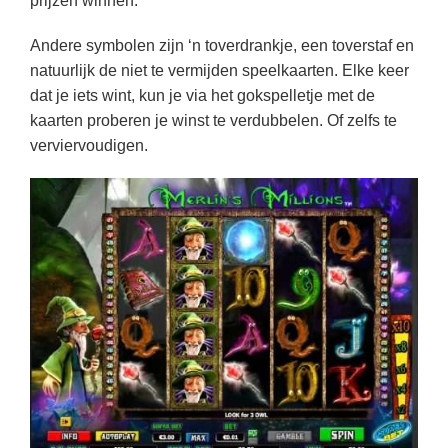
prijzen winnen.
Andere symbolen zijn ‘n toverdrankje, een toverstaf en
natuurlijk de niet te vermijden speelkaarten. Elke keer
dat je iets wint, kun je via het gokspelletje met de
kaarten proberen je winst te verdubbelen. Of zelfs te
verviervoudigen.