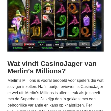
Wat vindt CasinoJager van
Merlin’s Millions?
Merlin’s Millions is vooral bedoeld voor spelers die wat
steviger inzetten. Na ‘n uurtje reviewen is CasinoJager
er wel uit: Merlin’s Millions is alleen leuk als je speelt
met de Superbets. Je krijgt dan ‘n gokkast met een
behoorlijke variantie en kans op knalprijzen. Per