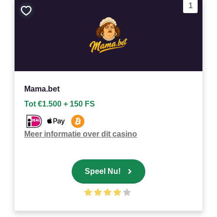
1
Bewaar
als
favoriet
Mama.bet
Tot €1.500 + 150 FS
Meer informatie over dit casino
Speel Nu!