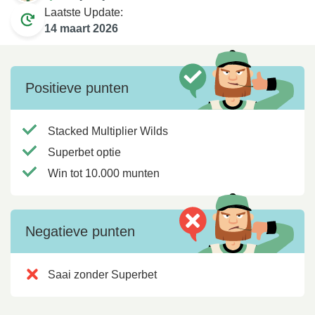
Laatste Update:
14 maart 2026
Positieve punten
Stacked Multiplier Wilds
Superbet optie
Win tot 10.000 munten
Negatieve punten
Saai zonder Superbet