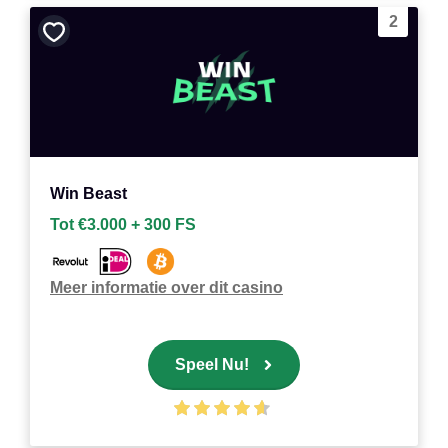
2
Bewaar
als
favoriet
Win Beast
Tot €3.000 + 300 FS
Meer informatie over dit casino
Speel Nu!