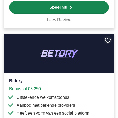
Speel Nu!
Lees Review
Bewa
als
favori
Betory
Bonus tot €3.250
Uitstekende welkomstbonus
Aanbod met bekende providers
Heeft een vorm van een social platform