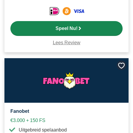
Speel Nu!
Lees Review
Bewa
als
favori
Fanobet
€3.000 + 150 FS
Uitgebreid spelaanbod