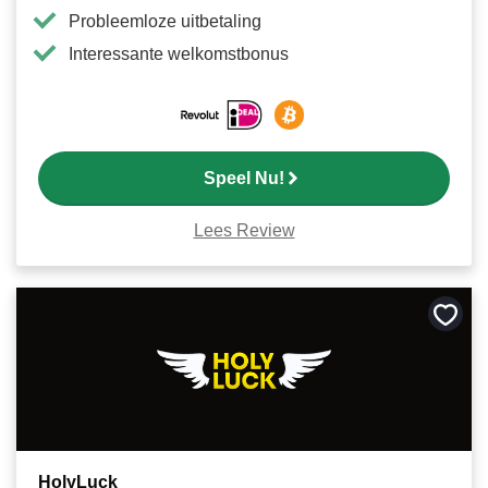
Probleemloze uitbetaling
Interessante welkomstbonus
Speel Nu!
Lees Review
Bewa
als
favori
HolyLuck