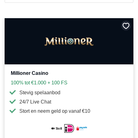
Bewa
als
favori
Millioner Casino
100% tot €1.000 + 100 FS
Stevig spelaanbod
24/7 Live Chat
Stort en neem geld op vanaf €10