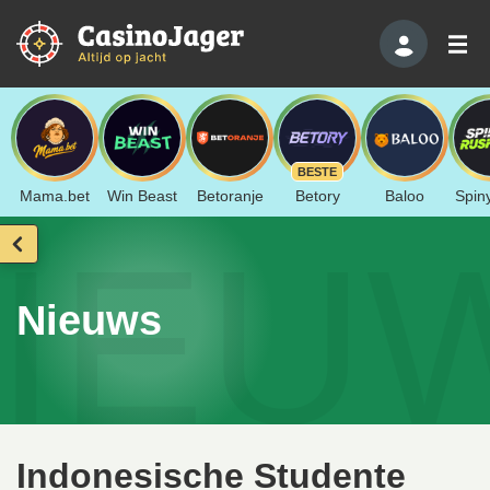
BESTE
Mama.bet
Win Beast
Betoranje
Betory
Baloo
Spin
IEU
Nieuws
Indonesische Studente