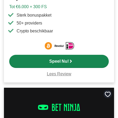
Tot €6.000 + 300 FS
Sterk bonuspakket
50+ providers
Crypto beschikbaar
Speel Nu!
Lees Review
Bewa
als
favori