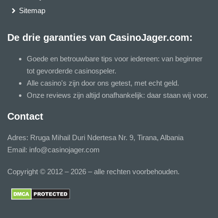
Sitemap
De drie garanties van CasinoJager.com:
Goede en betrouwbare tips voor iedereen: van beginner
tot gevorderde casinospeler.
Alle casino's zijn door ons getest, met echt geld.
Onze reviews zijn altijd onafhankelijk: daar staan wij voor.
Contact
Adres: Rruga Mihail Duri Ndertesa Nr. 9, Tirana, Albania
Email:
info@casinojager.com
Copyright © 2012 – 2026 – alle rechten voorbehouden.