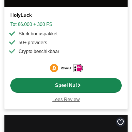
HolyLuck
Tot €6.000 + 300 FS
Sterk bonuspakket
50+ providers
Crypto beschikbaar
Speel Nu!
Lees Review
Bewa
als