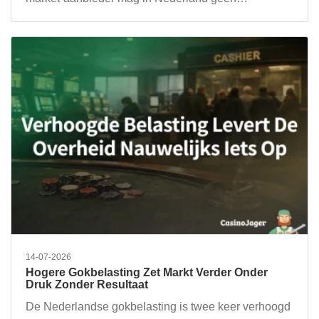
14-07-2026
Hogere Gokbelasting Zet Markt Verder Onder
Druk Zonder Resultaat
De Nederlandse gokbelasting is twee keer verhoogd