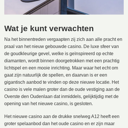
Wat je kunt verwachten
Na het binnentreden vergaapten zij zich aan alle pracht en
praal van het nieuw gebouwde casino. De luxe sfeer van
de goudkleurige gevel, welke is geïnspireerd op echte
diamanten, wordt binnen doorgetrokken met een prachtig
lichtspel en een mooie inrichting. Maar waar het echt om
gaat zijn natuurlijk de spellen, en daarvan is er een
gigantisch aanbod te vinden op deze nieuwe locatie. Het
casino is vele malen groter dan de oude vestiging aan de
Overste den Oudenlaan dat inmiddels, gelijktijdig met de
opening van het nieuwe casino, is gesloten.
Het nieuwe casino aan de drukke snelweg A12 heeft een
groter spelaanbod dan het oude casino en er zijn maar