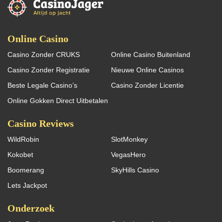
Online Casino
Casino Zonder CRUKS
Online Casino Buitenland
Casino Zonder Registratie
Nieuwe Online Casinos
Beste Legale Casino’s
Casino Zonder Licentie
Online Gokken Direct Uitbetalen
Casino Reviews
WildRobin
SlotMonkey
Kokobet
VegasHero
Boomerang
SkyHills Casino
Lets Jackpot
Onderzoek