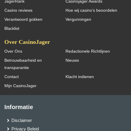
JagerRank
Casinojager Awards
Casino reviews
Hoe wij casino’s beoordelen
Verantwoord gokken
Vergunningen
Blacklist
Over CasinoJager
Over Ons
Redactionele Richtlijnen
Betrouwbaarheid en
Nieuws
transparantie
Contact
Klacht indienen
Mijn CasinoJager
Informatie
Disclaimer
Privacy Beleid