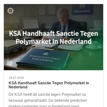
19-07-2026
KSA Handhaaft Sanctie Tegen Polymarket in
Nederland
De KSA heeft de sanctie tegen Polymarket na
bezwaar gehandhaafd. De bekende prediction
market-aanbieder mag in Nederland geen…