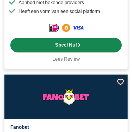
Aanbod met bekende providers
Heeft een vorm van een social platform
Speel Nu!
Lees Review
Bewa
als
favori
Fanobet