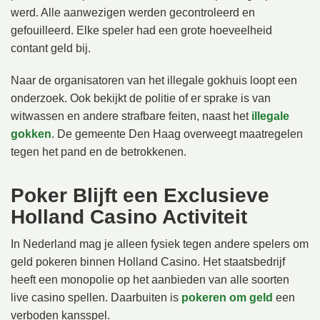
werd. Alle aanwezigen werden gecontroleerd en
gefouilleerd. Elke speler had een grote hoeveelheid
contant geld bij.
Naar de organisatoren van het illegale gokhuis loopt een
onderzoek. Ook bekijkt de politie of er sprake is van
witwassen en andere strafbare feiten, naast het
illegale
gokken
. De gemeente Den Haag overweegt maatregelen
tegen het pand en de betrokkenen.
Poker Blijft een Exclusieve
Holland Casino Activiteit
In Nederland mag je alleen fysiek tegen andere spelers om
geld pokeren binnen Holland Casino. Het staatsbedrijf
heeft een monopolie op het aanbieden van alle soorten
live casino spellen. Daarbuiten is
pokeren om geld
een
verboden kansspel.