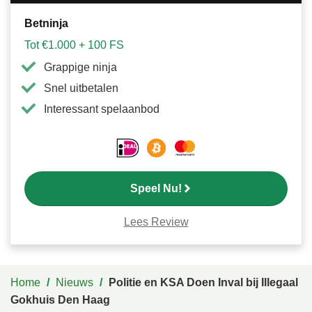
Betninja
Tot €1.000 + 100 FS
Grappige ninja
Snel uitbetalen
Interessant spelaanbod
Speel Nu!
Lees Review
Home
/
Nieuws
/
Politie en KSA Doen Inval bij Illegaal
Gokhuis Den Haag