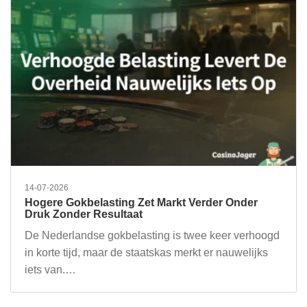
14-07-2026
Hogere Gokbelasting Zet Markt Verder Onder
Druk Zonder Resultaat
De Nederlandse gokbelasting is twee keer verhoogd
in korte tijd, maar de staatskas merkt er nauwelijks
iets van.…