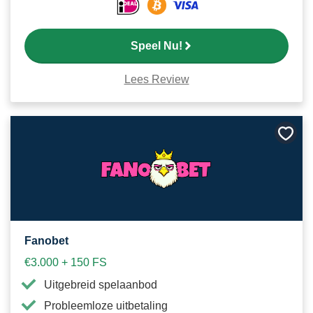
Speel Nu!
Lees Review
Bewa
als
favori
Fanobet
€3.000 + 150 FS
Uitgebreid spelaanbod
Probleemloze uitbetaling