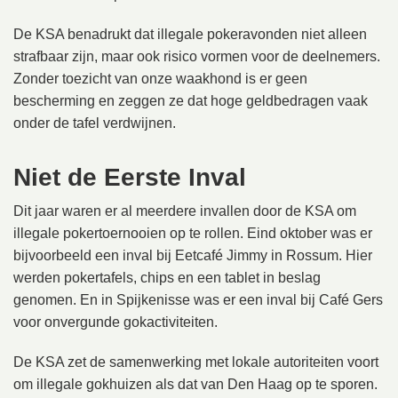
De KSA benadrukt dat illegale pokeravonden niet alleen
strafbaar zijn, maar ook risico vormen voor de deelnemers.
Zonder toezicht van onze waakhond is er geen
bescherming en zeggen ze dat hoge geldbedragen vaak
onder de tafel verdwijnen.
Niet de Eerste Inval
Dit jaar waren er al meerdere invallen door de KSA om
illegale pokertoernooien op te rollen. Eind oktober was er
bijvoorbeeld een inval bij Eetcafé Jimmy in Rossum. Hier
werden pokertafels, chips en een tablet in beslag
genomen. En in Spijkenisse was er een inval bij Café Gers
voor onvergunde gokactiviteiten.
De KSA zet de samenwerking met lokale autoriteiten voort
om illegale gokhuizen als dat van Den Haag op te sporen.