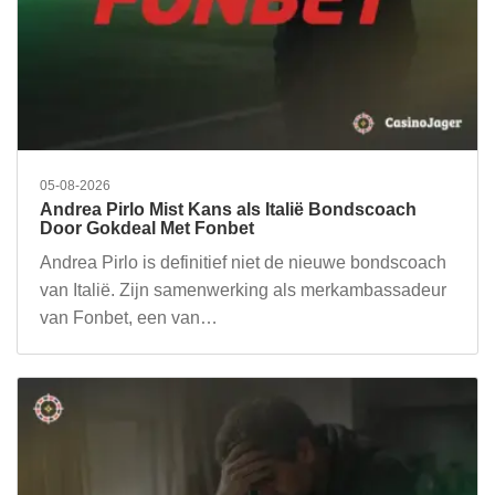
05-08-2026
Andrea Pirlo Mist Kans als Italië Bondscoach
Door Gokdeal Met Fonbet
Andrea Pirlo is definitief niet de nieuwe bondscoach
van Italië. Zijn samenwerking als merkambassadeur
van Fonbet, een van…