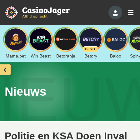
BESTE
Mama.bet
Win Beast
Betoranje
Betory
Baloo
Spin
IEU
Nieuws
Politie en KSA Doen Inval