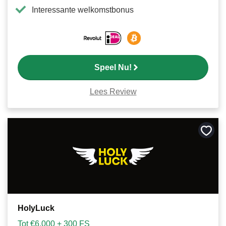
Interessante welkomstbonus
Speel Nu!
Lees Review
Bewa
als
favori
HolyLuck
Tot €6.000 + 300 FS