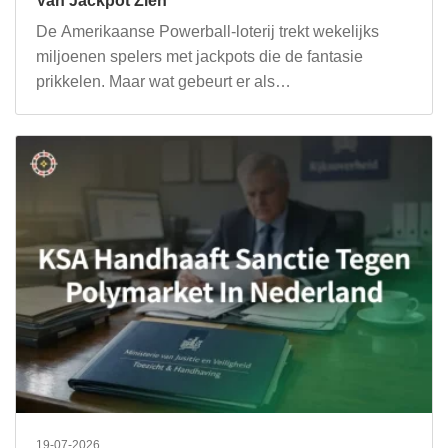
Van Jackpot Zien
De Amerikaanse Powerball-loterij trekt wekelijks
miljoenen spelers met jackpots die de fantasie
prikkelen. Maar wat gebeurt er als…
19-07-2026