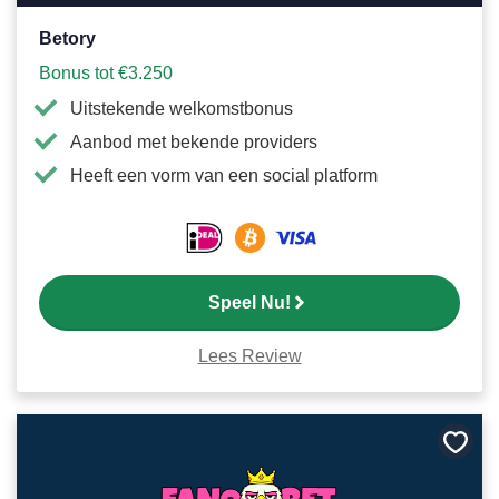
Betory
Bonus tot €3.250
Uitstekende welkomstbonus
Aanbod met bekende providers
Heeft een vorm van een social platform
Speel Nu!
Lees Review
Bewa
als
favori