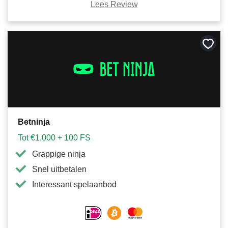
Lees Review
Bewa
als
favori
Betninja
Tot €1.000 + 100 FS
Grappige ninja
Snel uitbetalen
Interessant spelaanbod