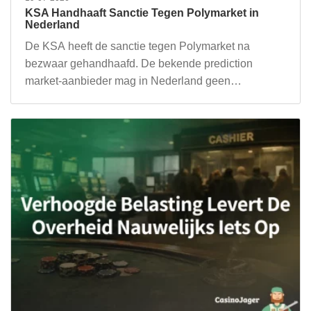
KSA Handhaaft Sanctie Tegen Polymarket in
Nederland
De KSA heeft de sanctie tegen Polymarket na
bezwaar gehandhaafd. De bekende prediction
market-aanbieder mag in Nederland geen…