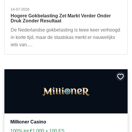
14-07-2026
Hogere Gokbelasting Zet Markt Verder Onder
Druk Zonder Resultaat
De Nederlandse gokbelasting is twee keer verhoogd
in korte tijd, maar de staatskas merkt er nauwelijks
iets van.…
Bewa
als
favori
Millioner Casino
100% tot €1.000 + 100 FS