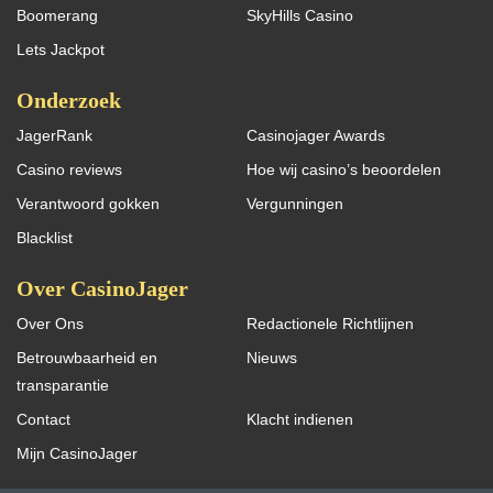
Boomerang
SkyHills Casino
Lets Jackpot
Onderzoek
JagerRank
Casinojager Awards
Casino reviews
Hoe wij casino’s beoordelen
Verantwoord gokken
Vergunningen
Blacklist
Over CasinoJager
Over Ons
Redactionele Richtlijnen
Betrouwbaarheid en
Nieuws
transparantie
Contact
Klacht indienen
Mijn CasinoJager