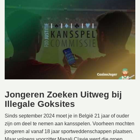
Jongeren Zoeken Uitweg bij
Illegale Goksites
Sinds september 2024 moet je in België 21 jaar of ouder
zijn om deel te nemen aan kansspelen. Voorheen mochten
jongeren al vanaf 18 jaar sportweddenschappen plaatsen.
Maar volgens voorzitter Magali Clavie werd die groep