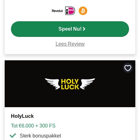
Speel Nu!
Lees Review
Bewa
als
favori
HolyLuck
Tot €6.000 + 300 FS
Sterk bonuspakket