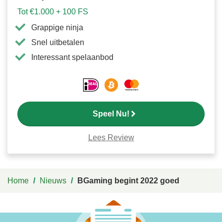
Tot €1.000 + 100 FS
Grappige ninja
Snel uitbetalen
Interessant spelaanbod
Speel Nu!
Lees Review
Home
/
Nieuws
/
BGaming begint 2022 goed