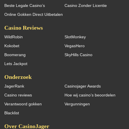
Beste Legale Casino’s
Casino Zonder Licentie
Online Gokken Direct Uitbetalen
Casino Reviews
WildRobin
SlotMonkey
Kokobet
VegasHero
Boomerang
SkyHills Casino
Lets Jackpot
Onderzoek
JagerRank
Casinojager Awards
Casino reviews
Hoe wij casino’s beoordelen
Verantwoord gokken
Vergunningen
Blacklist
Over CasinoJager