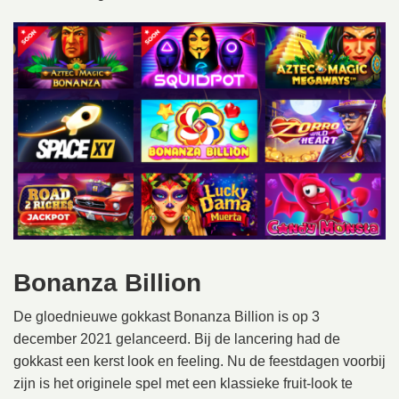
Bonanza Billion
De gloednieuwe gokkast Bonanza Billion is op 3
december 2021 gelanceerd. Bij de lancering had de
gokkast een kerst look en feeling. Nu de feestdagen voorbij
zijn is het originele spel met een klassieke fruit-look te