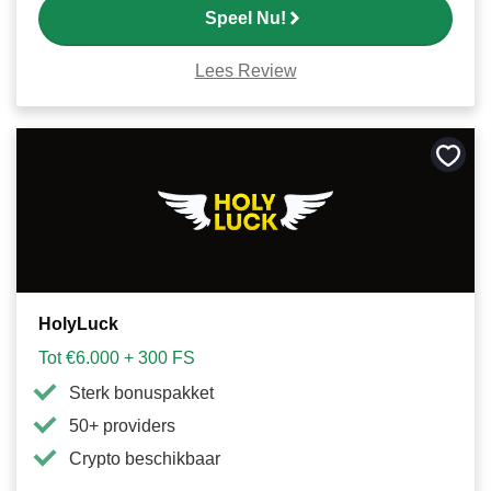
Speel Nu!
Lees Review
Bewa
als
favori
HolyLuck
Tot €6.000 + 300 FS
Sterk bonuspakket
50+ providers
Crypto beschikbaar