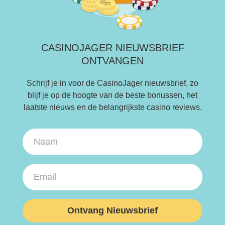
CASINOJAGER NIEUWSBRIEF
ONTVANGEN
Schrijf je in voor de CasinoJager nieuwsbrief, zo
blijf je op de hoogte van de beste bonussen, het
laatste nieuws en de belangrijkste casino reviews.
Ontvang Nieuwsbrief