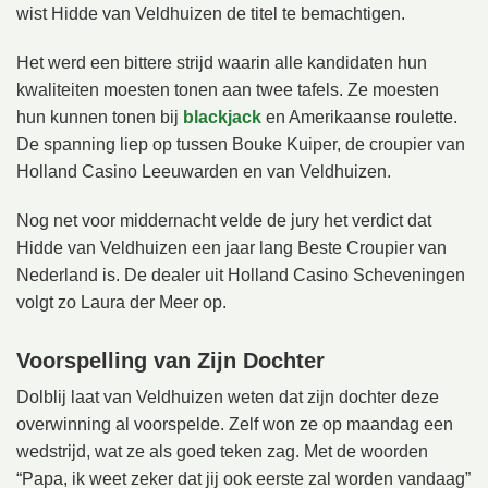
wist Hidde van Veldhuizen de titel te bemachtigen.
Het werd een bittere strijd waarin alle kandidaten hun
kwaliteiten moesten tonen aan twee tafels. Ze moesten
hun kunnen tonen bij
blackjack
en Amerikaanse roulette.
De spanning liep op tussen Bouke Kuiper, de croupier van
Holland Casino Leeuwarden en van Veldhuizen.
Nog net voor middernacht velde de jury het verdict dat
Hidde van Veldhuizen een jaar lang Beste Croupier van
Nederland is. De dealer uit Holland Casino Scheveningen
volgt zo Laura der Meer op.
Voorspelling van Zijn Dochter
Dolblij laat van Veldhuizen weten dat zijn dochter deze
overwinning al voorspelde. Zelf won ze op maandag een
wedstrijd, wat ze als goed teken zag. Met de woorden
“Papa, ik weet zeker dat jij ook eerste zal worden vandaag”