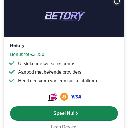
Bewa
als
favori
Betory
Bonus tot €3.250
Uitstekende welkomstbonus
Aanbod met bekende providers
Heeft een vorm van een social platform
Speel Nu!
Lees Review