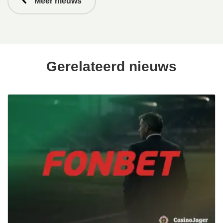
Meer nieuws
Gerelateerd nieuws