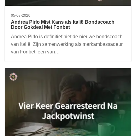
05-08-2026
Andrea Pirlo Mist Kans als Italië Bondscoach
Door Gokdeal Met Fonbet
Andrea Pirlo is definitief niet de nieuwe bondscoach
van Italië. Zijn samenwerking als merkambassadeur
van Fonbet, een van…