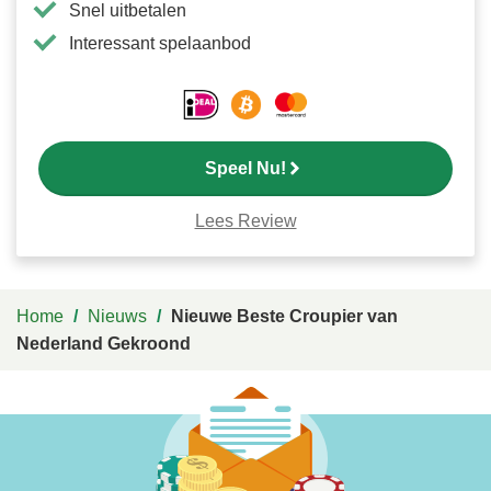
Snel uitbetalen
Interessant spelaanbod
Speel Nu!
Lees Review
Home
/
Nieuws
/
Nieuwe Beste Croupier van
Nederland Gekroond