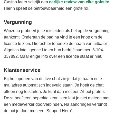
CasinoJager schrijft een
eerlijke review van elke goksite
.
Hierin speelt de betrouwbaarheid een grote rol.
Vergunning
Winzoria probeert je te misleiden als het op de vergunning
aankomt. Onderaan de pagina vind je een knop om de
licentie te zien. Hierachter tonen ze de naam van uitbater
Algotico Intelligence Ltd en hun bedrijfsnummer: 3-104-
337892. Maar enige info over een licentie staat er niet.
Klantenservice
Bij het openen van de live chat zie je dat je naam en e-
mailadres automatisch ingevuld staan. Je hoeft de chat
alleen nog te starten. Je kunt dan met een AI-bot praten.
Deze heeft een beperkte kennis en laat je niet meteen met
een medewerker doorverbinden. Na aandringen verbindt
de bot je door met een ‘Support Hero’.