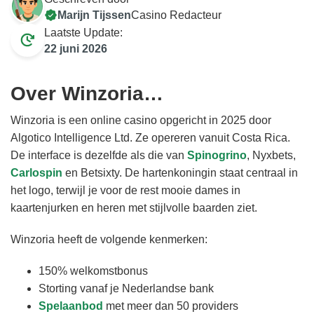
Marijn Tijssen
Casino Redacteur
Laatste Update:
22 juni 2026
Over Winzoria…
Winzoria is een online casino opgericht in 2025 door
Algotico Intelligence Ltd. Ze opereren vanuit Costa Rica.
De interface is dezelfde als die van
Spinogrino
, Nyxbets,
Carlospin
en Betsixty. De hartenkoningin staat centraal in
het logo, terwijl je voor de rest mooie dames in
kaartenjurken en heren met stijlvolle baarden ziet.
Winzoria heeft de volgende kenmerken:
150% welkomstbonus
Storting vanaf je Nederlandse bank
Spelaanbod
met meer dan 50 providers