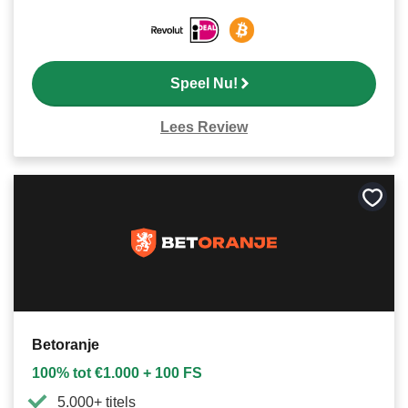
Speel Nu!
Lees Review
Bewa
als
favori
Betoranje
100% tot €1.000 + 100 FS
5.000+ titels