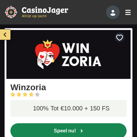
Bewaar
als
favoriet
Winzoria
100% Tot €10.000 + 150 FS
Speel nu!