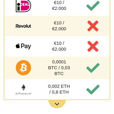
€10 /
€2.000
€10 /
€2.000
€10 /
€2.000
0,0001
BTC / 0,03
BTC
0,002 ETH
/ 0,8 ETH