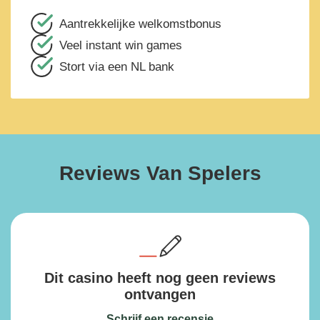
Aantrekkelijke welkomstbonus
Veel instant win games
Stort via een NL bank
Reviews Van Spelers
Dit casino heeft nog geen reviews
ontvangen
Schrijf een recensie