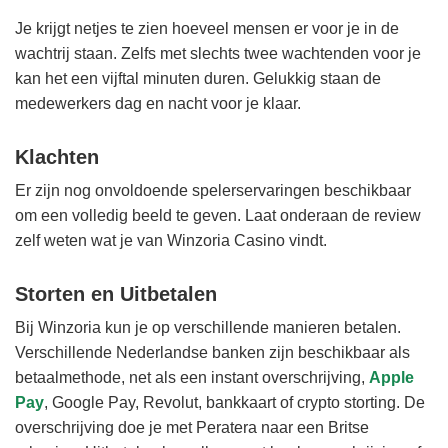
Je krijgt netjes te zien hoeveel mensen er voor je in de
wachtrij staan. Zelfs met slechts twee wachtenden voor je
kan het een vijftal minuten duren. Gelukkig staan de
medewerkers dag en nacht voor je klaar.
Klachten
Er zijn nog onvoldoende spelerservaringen beschikbaar
om een volledig beeld te geven. Laat onderaan de review
zelf weten wat je van Winzoria Casino vindt.
Storten en Uitbetalen
Bij Winzoria kun je op verschillende manieren betalen.
Verschillende Nederlandse banken zijn beschikbaar als
betaalmethode, net als een instant overschrijving,
Apple
Pay
, Google Pay, Revolut, bankkaart of crypto storting. De
overschrijving doe je met Peratera naar een Britse