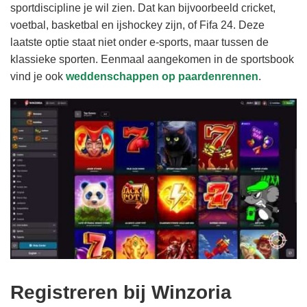
sportdiscipline je wil zien. Dat kan bijvoorbeeld cricket,
voetbal, basketbal en ijshockey zijn, of Fifa 24. Deze
laatste optie staat niet onder e-sports, maar tussen de
klassieke sporten. Eenmaal aangekomen in de sportsbook
vind je ook
weddenschappen op paardenrennen
.
Registreren bij Winzoria