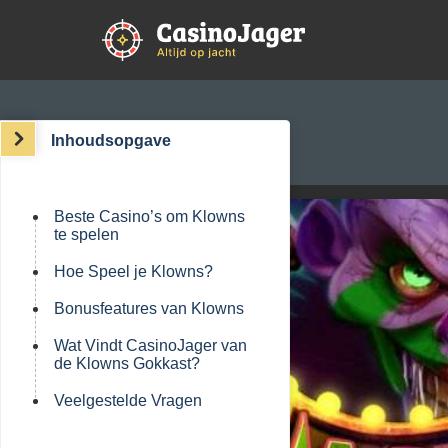
Klowns
Inhoudsopgave
Beste Casino’s om Klowns
te spelen
Hoe Speel je Klowns?
Bonusfeatures van Klowns
Wat Vindt CasinoJager van
de Klowns Gokkast?
Veelgestelde Vragen