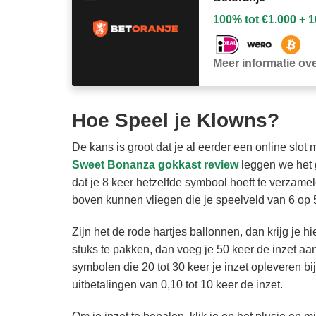
als
favoriet
100% tot €1.000 + 
Meer informatie ove
Hoe Speel je Klowns?
De kans is groot dat je al eerder een online slo
Sweet Bonanza gokkast review
leggen we het g
dat je 8 keer hetzelfde symbool hoeft te verzam
boven kunnen vliegen die je speelveld van 6 op 
Zijn het de rode hartjes ballonnen, dan krijg je h
stuks te pakken, dan voeg je 50 keer de inzet aa
symbolen die 20 tot 30 keer je inzet opleveren bi
uitbetalingen van 0,10 tot 10 keer de inzet.