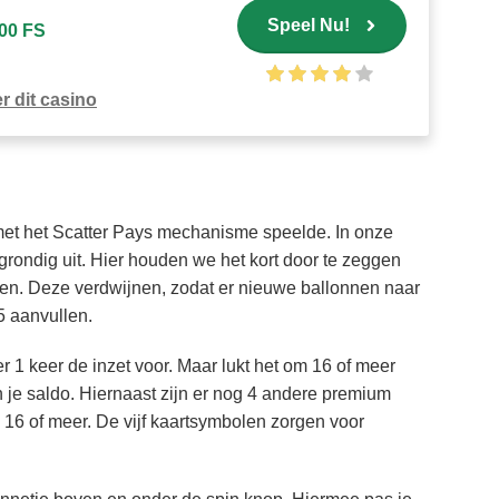
Speel Nu!
100 FS
r dit casino
t met het Scatter Pays mechanisme speelde. In onze
rondig uit. Hier houden we het kort door te zeggen
elen. Deze verdwijnen, zodat er nieuwe ballonnen naar
5 aanvullen.
ier 1 keer de inzet voor. Maar lukt het om 16 of meer
n je saldo. Hiernaast zijn er nog 4 andere premium
j 16 of meer. De vijf kaartsymbolen zorgen voor