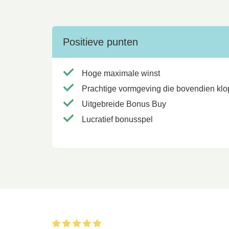
Positieve punten
Hoge maximale winst
Prachtige vormgeving die bovendien klo
Uitgebreide Bonus Buy
Lucratief bonusspel