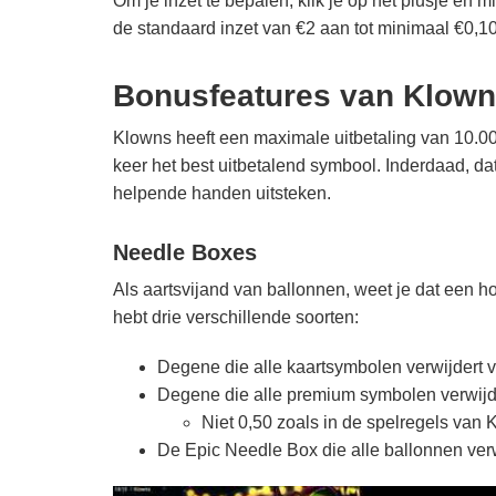
Om je inzet te bepalen, klik je op het plusje en
de standaard inzet van €2 aan tot minimaal €0,
Bonusfeatures van Klow
Klowns heeft een maximale uitbetaling van 10.000
keer het best uitbetalend symbool. Inderdaad, dat
helpende handen uitsteken.
Needle Boxes
Als aartsvijand van ballonnen, weet je dat een h
hebt drie verschillende soorten:
Degene die alle kaartsymbolen verwijdert vo
Degene die alle premium symbolen verwijder
Niet 0,50 zoals in de spelregels van 
De Epic Needle Box die alle ballonnen ver