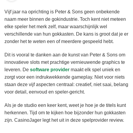
Vijf jaar na oprichting is Peter & Sons geen onbekende
naam meer binnen de gokindustrie. Toch kent niet meteen
elke speler het merk zelf, maar waarschijnlijk wel
verschillende van hun gokkasten. De kans is groot dat je er
zonder het te weten een of meerdere gespeeld hebt.
Dit is vooral te danken aan de kunst van Peter & Sons om
innovatieve slots met prachtige vernieuwende graphics te
leveren. De
software provider
maakt elk spel uniek en
zorgt voor een indrukwekkende gameplay. Niet voor niets
staan deze vijf aspecten centraal: creatief, niet saai, belang
voor detail, eenvoud en speler-gericht.
Als je de studio een keer kent, weet je hoe je de titels kunt
herkennen. Tijd om te kijken hoe bijzonder hun gokkasten
zijn. CasinoJager legt het uit in deze spelprovider review.