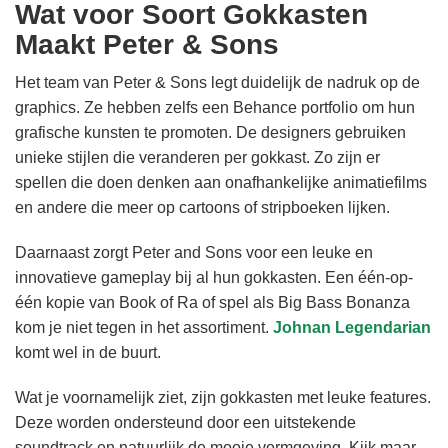
Wat voor Soort Gokkasten
Maakt Peter & Sons
Het team van Peter & Sons legt duidelijk de nadruk op de
graphics. Ze hebben zelfs een Behance portfolio om hun
grafische kunsten te promoten. De designers gebruiken
unieke stijlen die veranderen per gokkast. Zo zijn er
spellen die doen denken aan onafhankelijke animatiefilms
en andere die meer op cartoons of stripboeken lijken.
Daarnaast zorgt Peter and Sons voor een leuke en
innovatieve gameplay bij al hun gokkasten. Een één-op-
één kopie van Book of Ra of spel als Big Bass Bonanza
kom je niet tegen in het assortiment.
Johnan Legendarian
komt wel in de buurt.
Wat je voornamelijk ziet, zijn gokkasten met leuke features.
Deze worden ondersteund door een uitstekende
soundtrack en natuurlijk de mooie vormgeving. Kijk maar