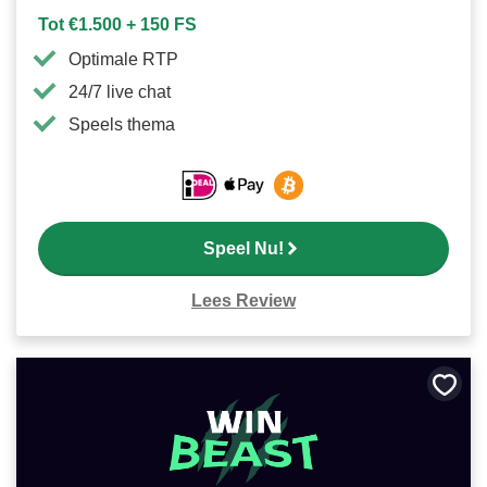
Tot €1.500 + 150 FS
Optimale RTP
24/7 live chat
Speels thema
Speel Nu!
Lees Review
Bewa
als
favori