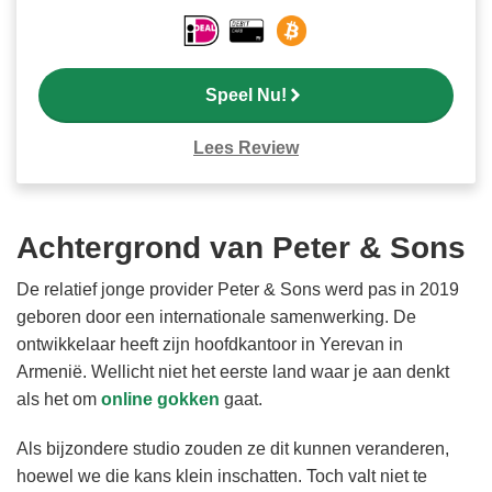
Speel Nu!
Lees Review
Achtergrond van Peter & Sons
De relatief jonge provider Peter & Sons werd pas in 2019
geboren door een internationale samenwerking. De
ontwikkelaar heeft zijn hoofdkantoor in Yerevan in
Armenië. Wellicht niet het eerste land waar je aan denkt
als het om
online gokken
gaat.
Als bijzondere studio zouden ze dit kunnen veranderen,
hoewel we die kans klein inschatten. Toch valt niet te