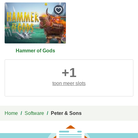
Bewaar
als
favoriet
Hammer of Gods
+1
toon meer slots
Home
/
Software
/
Peter & Sons