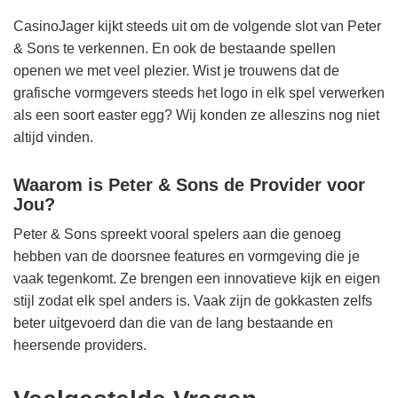
CasinoJager kijkt steeds uit om de volgende slot van Peter
& Sons te verkennen. En ook de bestaande spellen
openen we met veel plezier. Wist je trouwens dat de
grafische vormgevers steeds het logo in elk spel verwerken
als een soort easter egg? Wij konden ze alleszins nog niet
altijd vinden.
Waarom is Peter & Sons de Provider voor
Jou?
Peter & Sons spreekt vooral spelers aan die genoeg
hebben van de doorsnee features en vormgeving die je
vaak tegenkomt. Ze brengen een innovatieve kijk en eigen
stijl zodat elk spel anders is. Vaak zijn de gokkasten zelfs
beter uitgevoerd dan die van de lang bestaande en
heersende providers.