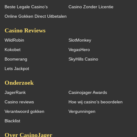
Beste Legale Casino’s
Casino Zonder Licentie
Online Gokken Direct Uitbetalen
Casino Reviews
WildRobin
SlotMonkey
Kokobet
VegasHero
Boomerang
SkyHills Casino
Lets Jackpot
Onderzoek
JagerRank
Casinojager Awards
Casino reviews
Hoe wij casino’s beoordelen
Verantwoord gokken
Vergunningen
Blacklist
Over CasinoJager