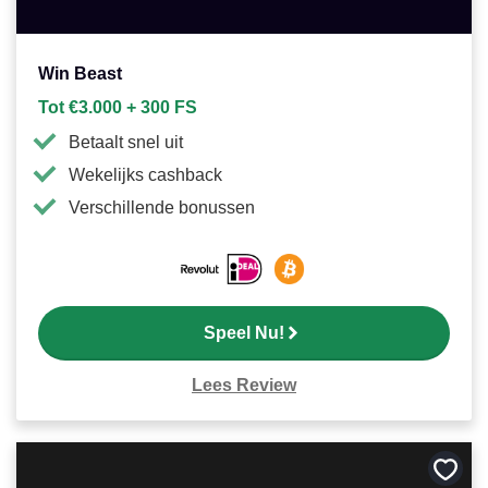
Win Beast
Tot €3.000 + 300 FS
Betaalt snel uit
Wekelijks cashback
Verschillende bonussen
Speel Nu!
Lees Review
Bewa