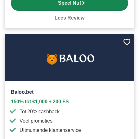
Speel Nu!
Lees Review
Bewa
als
favori
Baloo.bet
150% tot €1,000 + 200 FS
Tot 20% cashback
Veel promoties
Uitmuntende klantenservice