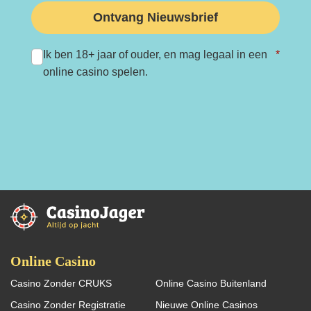
Ontvang Nieuwsbrief
Ik ben 18+ jaar of ouder, en mag legaal in een
*
online casino spelen.
Online Casino
Casino Zonder CRUKS
Online Casino Buitenland
Casino Zonder Registratie
Nieuwe Online Casinos