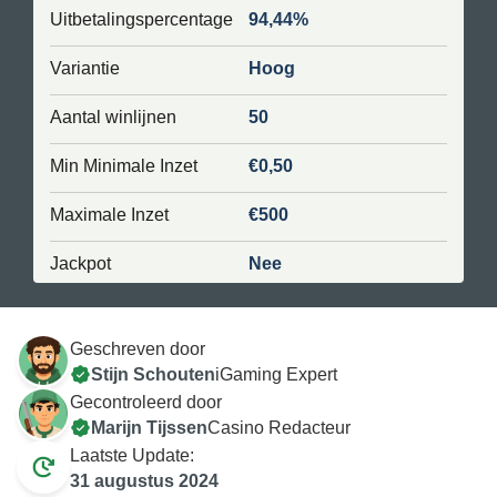
Uitbetalingspercentage
94,44%
Variantie
Hoog
Aantal winlijnen
50
Min Minimale Inzet
€0,50
Maximale Inzet
€500
Jackpot
Nee
Geschreven door
Stijn Schouten
iGaming Expert
Gecontroleerd door
Marijn Tijssen
Casino Redacteur
Laatste Update:
31 augustus 2024