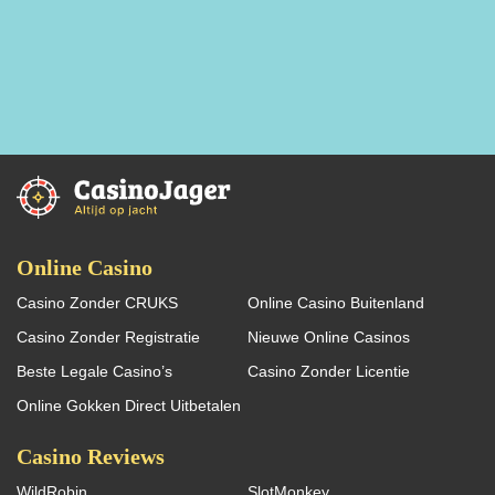
Online Casino
Casino Zonder CRUKS
Online Casino Buitenland
Casino Zonder Registratie
Nieuwe Online Casinos
Beste Legale Casino’s
Casino Zonder Licentie
Online Gokken Direct Uitbetalen
Casino Reviews
WildRobin
SlotMonkey