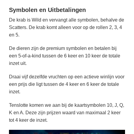
Symbolen en Uitbetalingen
De krab is Wild en vervangt alle symbolen, behalve de
Scatters. De krab komt alleen voor op de rollen 2, 3, 4
en 5.
De dieren zijn de premium symbolen en betalen bij
een 5-of-a-kind tussen de 6 keer en 10 keer de totale
inzet uit.
Draai vijf dezelfde vruchten op een actieve winlijn voor
een prijs die ligt tussen de 4 keer en 6 keer de totale
inzet.
Tenslotte komen we aan bij de kaartsymbolen 10, J, Q,
K en A. Deze zijn prijzen waard van maximaal 2 keer
tot 4 keer de inzet.