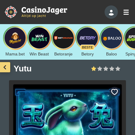
BESTE
Mama.bet
Win Beast
Betoranje
Betory
Baloo
Spin
Yutu
Bewaar
als
favoriet