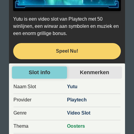
Yutu is een video slot van Playtech met 50
winlijnen, een wirwar aan symbolen en muziek en
een enorm grillige bonus.
Speel Nu!
Slot info
Kenmerken
Reels
5
Naam Slot
Yutu
Autoplay
Ja
Bonus Spel
Ja
Provider
Playtech
Free Spins
10
Progressieve Jackpot
Nee
Genre
Video Slot
Multipliers
Nee
Wilds
Ja
Thema
Oosters