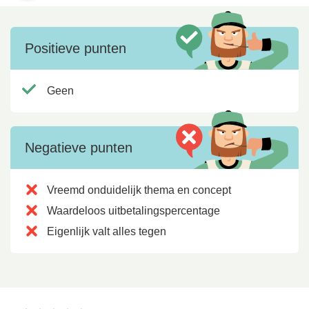
Positieve punten
Geen
Negatieve punten
Vreemd onduidelijk thema en concept
Waardeloos uitbetalingspercentage
Eigenlijk valt alles tegen