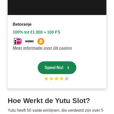
Betoranje
100% tot €1.000 + 100 FS
Meer informatie over dit casino
Speel Nu!
Hoe Werkt de Yutu Slot?
Yutu heeft 50 vaste winlijnen, die verdeeld zijn over 5