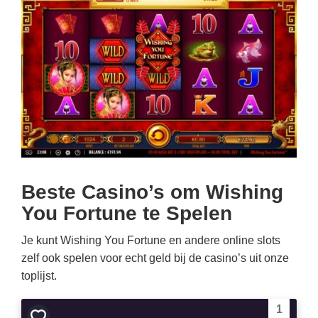
Beste Casino’s om Wishing
You Fortune te Spelen
Je kunt Wishing You Fortune en andere online slots
zelf ook spelen voor echt geld bij de casino’s uit onze
toplijst.
1