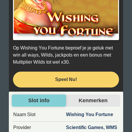
Op Wishing You Fortune beproef je je geluk met
win all ways, Wilds, jackpots en een bonus met
Multiplier Wilds tot wel x30.
Speel Nu!
Slot info
Kenmerken
Reels
5
Naam Slot
Wishing You Fortune
Autoplay
Ja
Bonus Spel
Ja
Provider
Scientific Games, WMS
Free Spins
25