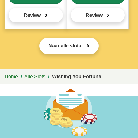
Review
Review
Naar alle slots
Home
/
Alle Slots
/
Wishing You Fortune