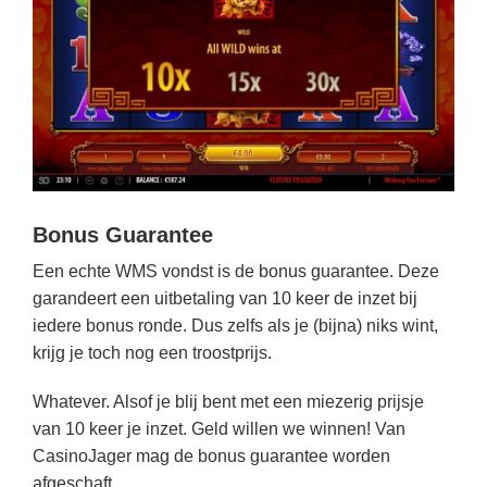
Bonus Guarantee
Een echte WMS vondst is de bonus guarantee. Deze
garandeert een uitbetaling van 10 keer de inzet bij
iedere bonus ronde. Dus zelfs als je (bijna) niks wint,
krijg je toch nog een troostprijs.
Whatever. Alsof je blij bent met een miezerig prijsje
van 10 keer je inzet. Geld willen we winnen! Van
CasinoJager mag de bonus guarantee worden
afgeschaft.