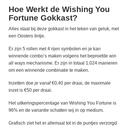
Hoe Werkt de Wishing You
Fortune Gokkast?
Alles staat bij deze gokkast in het teken van geluk, met
een Oosters tintje.
Er zijn 5 rollen met 4 rijen symbolen en je kan
winnende combo’s maken volgens het beproefde win
all ways mechanisme. Er zijn in totaal 1.024 manieren
om een winnende combinatie te maken.
Inzetten doe je vanaf €0,40 per draai, de maximale
inzet is €50 per draai.
Het uitkeringspercentage van Wishing You Fortune is
96% en de variantie schatten wij in op medium.
Grafisch ziet het er allemaal tot in de puntjes verzorgd