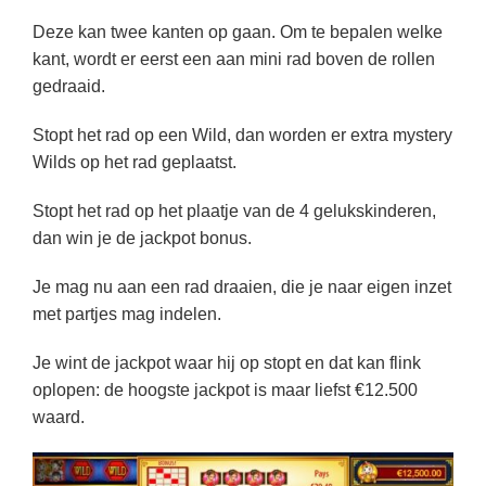
Deze kan twee kanten op gaan. Om te bepalen welke
kant, wordt er eerst een aan mini rad boven de rollen
gedraaid.
Stopt het rad op een Wild, dan worden er extra mystery
Wilds op het rad geplaatst.
Stopt het rad op het plaatje van de 4 gelukskinderen,
dan win je de jackpot bonus.
Je mag nu aan een rad draaien, die je naar eigen inzet
met partjes mag indelen.
Je wint de jackpot waar hij op stopt en dat kan flink
oplopen: de hoogste jackpot is maar liefst €12.500
waard.