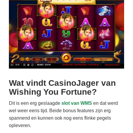
Wat vindt CasinoJager van
Wishing You Fortune?
Dit is een erg geslaagde
slot van WMS
en dat werd
wel weer eens tijd. Beide bonus features zijn erg
spannend en kunnen ook nog eens flinke pegels
opleveren.