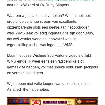
natuurlijk Wizard of Oz Ruby Slippers.
Waarom wij dit allemaal vertellen? Welnu, het leek
erop of de continue stroom van excellente,
opzienbarende slots een beetje aan het opdrogen
was. WMS leek volledig ingehaald te zijn door Bally,
dat wél vernieuwend en innovatief was, in
tegenstelling tot het wat ingedutte WMS.
Maar met deze Wishing You Fortune video slot lijkt
WMS eindelijk weer eens een fatsoenlijke slot
gemaakt te hebben, vol met unieke bonussen, jackpots
en vermenigvuldigers.
Wij hebben met volle teugen van deze slot met een
Aziatisch thema genoten.