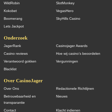
WildRobin
SlotMonkey
Kokobet
VegasHero
Boomerang
SkyHills Casino
Lets Jackpot
Onderzoek
JagerRank
Casinojager Awards
Casino reviews
Hoe wij casino’s beoordelen
Verantwoord gokken
Vergunningen
Blacklist
Over CasinoJager
Over Ons
Redactionele Richtlijnen
Betrouwbaarheid en
Nieuws
transparantie
Contact
Klacht indienen