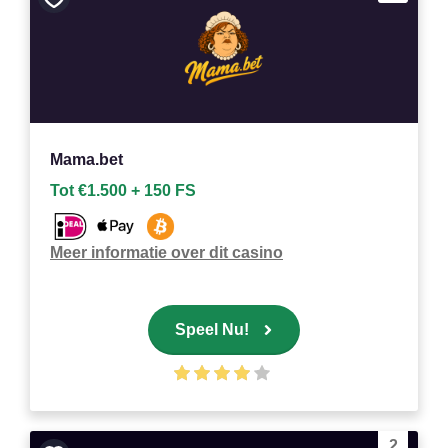
Bewaar
als
favoriet
Mama.bet
Tot €1.500 + 150 FS
Meer informatie over dit casino
Speel Nu!
2