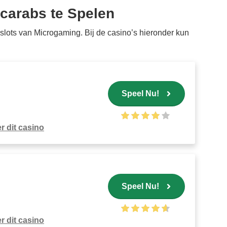
carabs te Spelen
 slots van Microgaming. Bij de casino’s hieronder kun
Speel Nu!
r dit casino
Speel Nu!
r dit casino