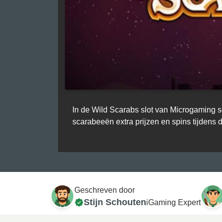
In de Wild Scarabs slot van Microgaming sc
scarabeeën extra prijzen en spins tijdens d
Geschreven door
Stijn Schouten
iGaming Expert