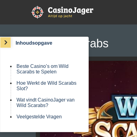
Wild Scarabs
Inhoudsopgave
Beste Casino’s om Wild
Scarabs te Spelen
Hoe Werkt de Wild Scarabs
Slot?
Wat vindt CasinoJager van
Wild Scarabs?
Veelgestelde Vragen