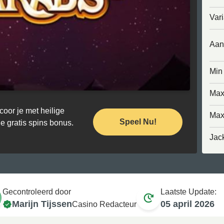
Wil
Uit
Vari
Vari
Aant
Aant
Min
Min
Max
oor je met heilige
Max
Max
Speel Nu!
e gratis spins bonus.
Max
Jac
Jac
Gecontroleerd door
Laatste Update:
Marijn Tijssen
05 april 2026
Casino Redacteur