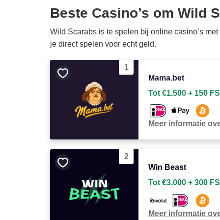
Beste Casino’s om Wild S
Wild Scarabs is te spelen bij online casino’s met
je direct spelen voor echt geld.
1
Bewaar
Mama.bet
als
favoriet
Tot €1.500 + 150 FS
Meer informatie ove
2
Bewaar
Win Beast
als
favoriet
Tot €3.000 + 300 FS
Meer informatie ove