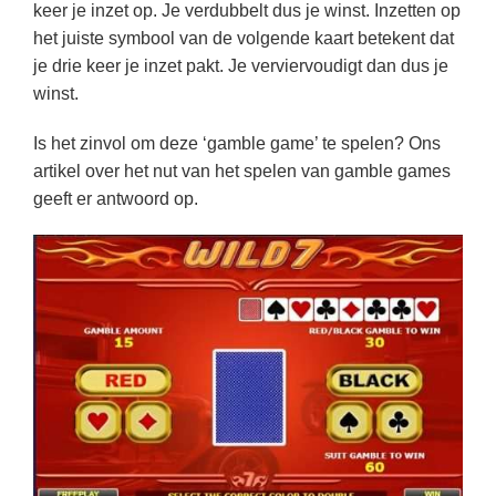
keer je inzet op. Je verdubbelt dus je winst. Inzetten op
het juiste symbool van de volgende kaart betekent dat
je drie keer je inzet pakt. Je verviervoudigt dan dus je
winst.
Is het zinvol om deze ‘gamble game’ te spelen? Ons
artikel over het nut van het spelen van gamble games
geeft er antwoord op.