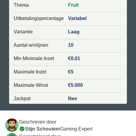
Thema
Fruit
Uitbetalingspercentage
Variabel
Variantie
Laag
Aantal winlijnen
10
Min Minimale Inzet
€0,01
Maximale Inzet
€5
Maximale Winst
€5.000
Jackpot
Nee
Geschreven door
Stijn Schouten
iGaming Expert