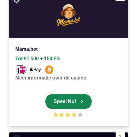
Bewaar
als
favoriet
Mama.bet
Tot €1.500 + 150 FS
Meer informatie over dit casino
Speel Nu!
2