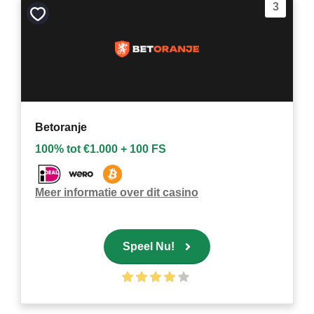
3
Bewaar
als
favoriet
Betoranje
100% tot €1.000 + 100 FS
Meer informatie over dit casino
Speel Nu!