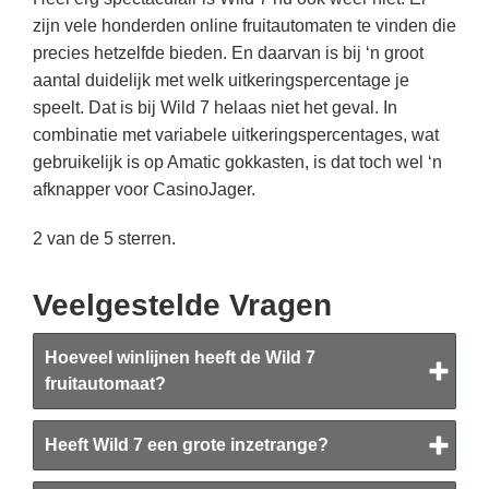
zijn vele honderden online fruitautomaten te vinden die
precies hetzelfde bieden. En daarvan is bij ‘n groot
aantal duidelijk met welk uitkeringspercentage je
speelt. Dat is bij Wild 7 helaas niet het geval. In
combinatie met variabele uitkeringspercentages, wat
gebruikelijk is op Amatic gokkasten, is dat toch wel ‘n
afknapper voor CasinoJager.
2 van de 5 sterren.
Veelgestelde Vragen
Hoeveel winlijnen heeft de Wild 7
fruitautomaat?
Heeft Wild 7 een grote inzetrange?