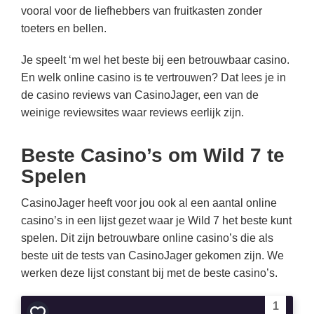
vooral voor de liefhebbers van fruitkasten zonder
toeters en bellen.
Je speelt ‘m wel het beste bij een betrouwbaar casino.
En welk online casino is te vertrouwen? Dat lees je in
de casino reviews van CasinoJager, een van de
weinige reviewsites waar reviews eerlijk zijn.
Beste Casino’s om Wild 7 te
Spelen
CasinoJager heeft voor jou ook al een aantal online
casino’s in een lijst gezet waar je Wild 7 het beste kunt
spelen. Dit zijn betrouwbare online casino’s die als
beste uit de tests van CasinoJager gekomen zijn. We
werken deze lijst constant bij met de beste casino’s.
1