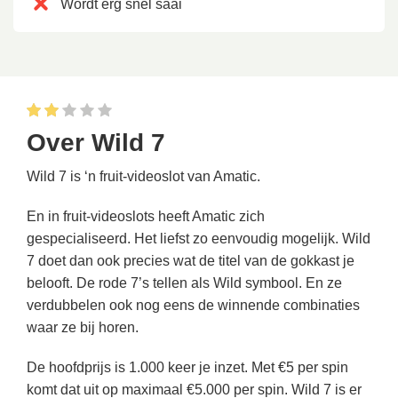
Wordt erg snel saai
Over Wild 7
Wild 7 is ‘n fruit-videoslot van Amatic.
En in fruit-videoslots heeft Amatic zich
gespecialiseerd. Het liefst zo eenvoudig mogelijk. Wild
7 doet dan ook precies wat de titel van de gokkast je
belooft. De rode 7’s tellen als Wild symbool. En ze
verdubbelen ook nog eens de winnende combinaties
waar ze bij horen.
De hoofdprijs is 1.000 keer je inzet. Met €5 per spin
komt dat uit op maximaal €5.000 per spin. Wild 7 is er