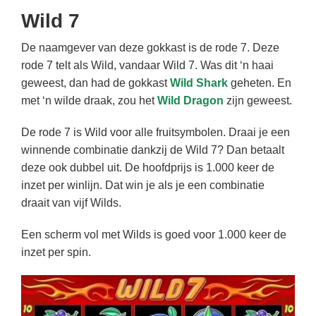
Wild 7
De naamgever van deze gokkast is de rode 7. Deze
rode 7 telt als Wild, vandaar Wild 7. Was dit ‘n haai
geweest, dan had de gokkast
Wild Shark
geheten. En
met ‘n wilde draak, zou het
Wild Dragon
zijn geweest.
De rode 7 is Wild voor alle fruitsymbolen. Draai je een
winnende combinatie dankzij de Wild 7? Dan betaalt
deze ook dubbel uit. De hoofdprijs is 1.000 keer de
inzet per winlijn. Dat win je als je een combinatie
draait van vijf Wilds.
Een scherm vol met Wilds is goed voor 1.000 keer de
inzet per spin.