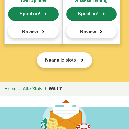
Twin Spinner
Alaskan Fishing
Speel nu!
Speel nu!
Review
Review
Naar alle slots
Home
/
Alle Slots
/
Wild 7