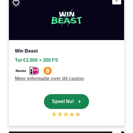
Bewaar
als
favoriet
Win Beast
Tot €3.000 + 300 FS
Meer informatie over dit casino
Speel Nu!