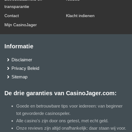
transparantie
Contact
Klacht indienen
Mijn CasinoJager
Informatie
Disclaimer
Privacy Beleid
Sitemap
De drie garanties van CasinoJager.com:
Goede en betrouwbare tips voor iedereen: van beginner
tot gevorderde casinospeler.
Alle casino's zijn door ons getest, met echt geld.
Onze reviews zijn altijd onafhankelijk: daar staan wij voor.