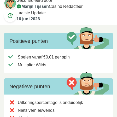
Gecontroleerd door
Marijn Tijssen
Casino Redacteur
Laatste Update:
16 juni 2026
Positieve punten
Spelen vanaf €0,01 per spin
Multiplier Wilds
Negatieve punten
Uitkeringspercentage is onduidelijk
Niets vernieuwends