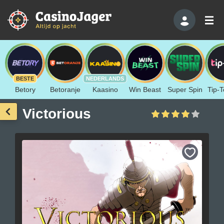
BESTE
NEDERLANDS
Betory
Betoranje
Kaasino
Win Beast
Super Spin
Tip-T
Victorious
Bewaar
als
favoriet