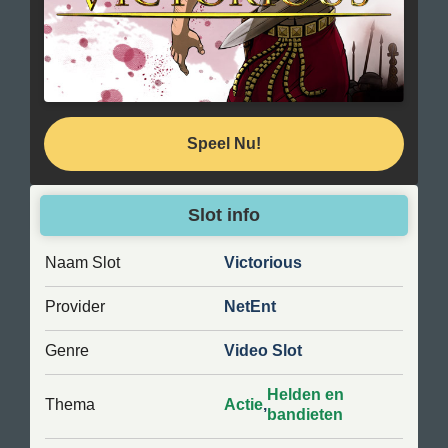
Speel Nu!
Slot info
Naam Slot
Victorious
Provider
NetEnt
Genre
Video Slot
Helden en
Thema
Actie
,
bandieten