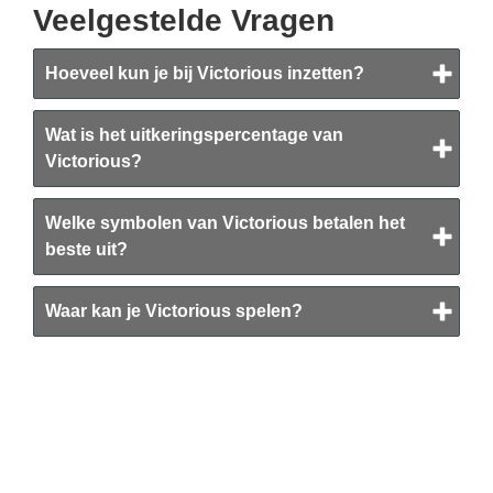
Veelgestelde Vragen
Hoeveel kun je bij Victorious inzetten?
Wat is het uitkeringspercentage van
Victorious?
Welke symbolen van Victorious betalen het
beste uit?
Waar kan je Victorious spelen?