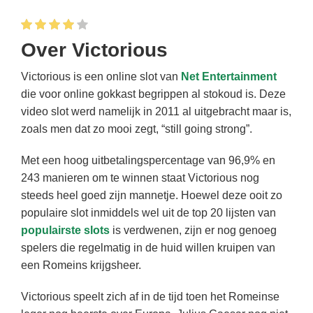
Over Victorious
Victorious is een online slot van
Net Entertainment
die voor online gokkast begrippen al stokoud is. Deze
video slot werd namelijk in 2011 al uitgebracht maar is,
zoals men dat zo mooi zegt, “still going strong”.
Met een hoog uitbetalingspercentage van 96,9% en
243 manieren om te winnen staat Victorious nog
steeds heel goed zijn mannetje. Hoewel deze ooit zo
populaire slot inmiddels wel uit de top 20 lijsten van
populairste slots
is verdwenen, zijn er nog genoeg
spelers die regelmatig in de huid willen kruipen van
een Romeins krijgsheer.
Victorious speelt zich af in de tijd toen het Romeinse