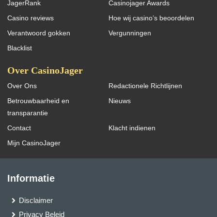
JagerRank
Casinojager Awards
Casino reviews
Hoe wij casino’s beoordelen
Verantwoord gokken
Vergunningen
Blacklist
Over CasinoJager
Over Ons
Redactionele Richtlijnen
Betrouwbaarheid en
Nieuws
transparantie
Contact
Klacht indienen
Mijn CasinoJager
Informatie
Disclaimer
Privacy Beleid