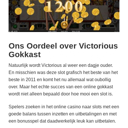
Ons Oordeel over Victorious
Gokkast
Natuurlijk wordt Victorious al weer een dagje ouder.
En misschien was deze slot grafisch het beste van het
beste in 2011 en komt het nu allemaal wat oubollig
over. Maar het echte succes van een online gokkast
wordt niet alleen bepaald door hoe mooi een slot is.
Spelers zoeken in het online casino naar slots met een
goede balans tussen inzetten en uitbetalingen en met
een bonusspel dat daadwerkelijk leuk kan uitbetalen.