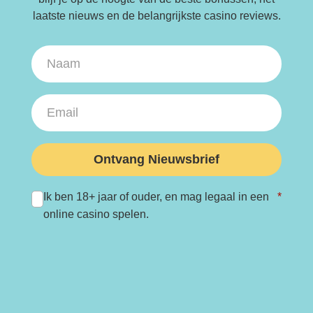
laatste nieuws en de belangrijkste casino reviews.
Ontvang Nieuwsbrief
Ik ben 18+ jaar of ouder, en mag legaal in een
*
online casino spelen.