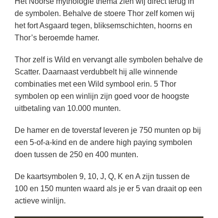
Het Noorse mythologie thema zien wij direct terug in
de symbolen. Behalve de stoere Thor zelf komen wij
het fort Asgaard tegen, bliksemschichten, hoorns en
Thor’s beroemde hamer.
Thor zelf is Wild en vervangt alle symbolen behalve de
Scatter. Daarnaast verdubbelt hij alle winnende
combinaties met een Wild symbool erin. 5 Thor
symbolen op een winlijn zijn goed voor de hoogste
uitbetaling van 10.000 munten.
De hamer en de toverstaf leveren je 750 munten op bij
een 5-of-a-kind en de andere high paying symbolen
doen tussen de 250 en 400 munten.
De kaartsymbolen 9, 10, J, Q, K en A zijn tussen de
100 en 150 munten waard als je er 5 van draait op een
actieve winlijn.