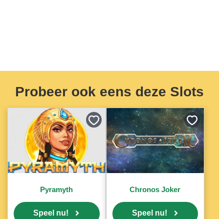
Probeer ook eens deze Slots
Bewaar
Bewaar
als
als
favoriet
favoriet
Pyramyth
Chronos Joker
Speel nu!
Speel nu!