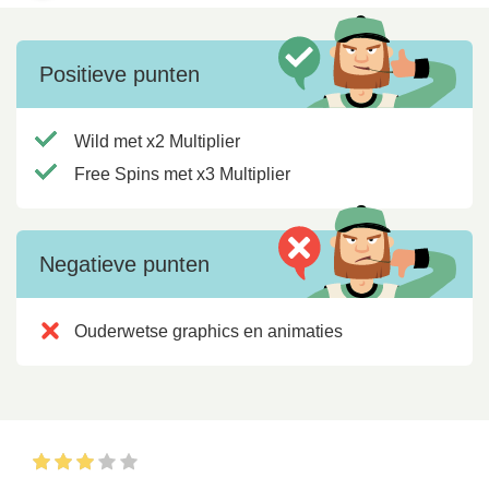
Positieve punten
Wild met x2 Multiplier
Free Spins met x3 Multiplier
Negatieve punten
Ouderwetse graphics en animaties