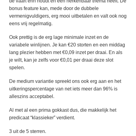
de vaart erin houdt en een herkenbaar thema heeft. De
bonus feature kan, mede door de dubbele
vermenigvuldigers, erg mooi uitbetalen en valt ook nog
eens vrij regelmatig.
Ook prettig is de erg lage minimale inzet en de
variabele winlijnen. Je kan €20 storten en een middag
lang plezier hebben met €0,09 inzet per draai. En als
je wilt, kan je zelfs voor €0,01 per draai deze slot
spelen.
De medium variantie spreekt ons ook erg aan en het
uitkeringspercentage van net iets meer dan 96% is
alleszins acceptabel.
Al met al een prima gokkast dus, die makkelijk het
predicaat “klassieker” verdient.
3 uit de 5 sterren.