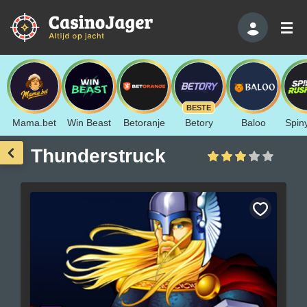
BESTE
Mama.bet
Win Beast
Betoranje
Betory
Baloo
Spin
Thunderstruck
Bewaar
als
favoriet