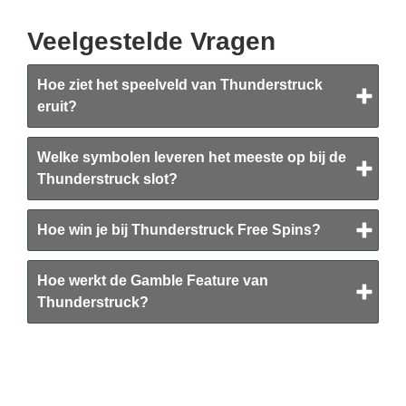
Veelgestelde Vragen
Hoe ziet het speelveld van Thunderstruck
eruit?
Welke symbolen leveren het meeste op bij de
Thunderstruck slot?
Hoe win je bij Thunderstruck Free Spins?
Hoe werkt de Gamble Feature van
Thunderstruck?