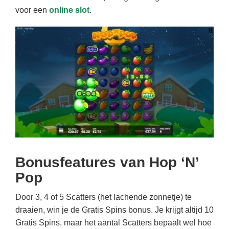
voor een
online slot
.
Bonusfeatures van Hop ‘N’
Pop
Door 3, 4 of 5 Scatters (het lachende zonnetje) te
draaien, win je de Gratis Spins bonus. Je krijgt altijd 10
Gratis Spins, maar het aantal Scatters bepaalt wel hoe