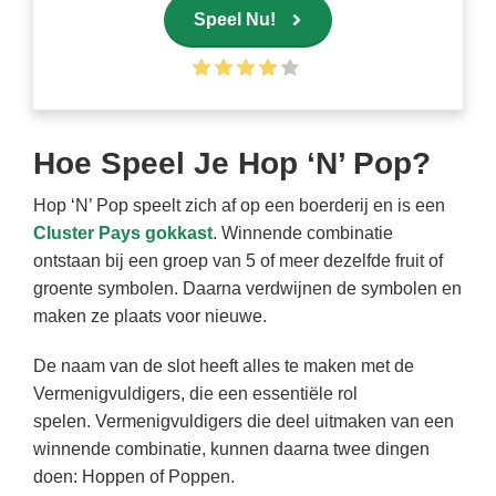
Speel Nu!
Hoe Speel Je Hop ‘N’ Pop?
Hop ‘N’ Pop speelt zich af op een boerderij en is een
Cluster Pays gokkast
. Winnende combinatie
ontstaan bij een groep van 5 of meer dezelfde fruit of
groente symbolen. Daarna verdwijnen de symbolen en
maken ze plaats voor nieuwe.
De naam van de slot heeft alles te maken met de
Vermenigvuldigers, die een essentiële rol
spelen. Vermenigvuldigers die deel uitmaken van een
winnende combinatie, kunnen daarna twee dingen
doen: Hoppen of Poppen.