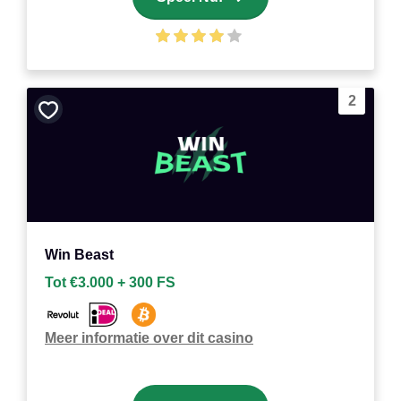
2
Bewaar
als
favoriet
Win Beast
Tot €3.000 + 300 FS
Meer informatie over dit casino