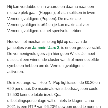
Hij kan verdubbelen in waarde en daarna naar een
nieuwe plek gaan (Hoppen), of zich splitsen in twee
Vermenigvuldigers (Poppen). De maximale
Vermengvuldiger is x64 en je kan maximaal vier
Vermenigvuldigers op het speelveld hebben.
Hoewel het mechanisme erg lijkt op dat van de
jampotjes van
Jammin’ Jars 2
, is er een groot verschil.
De vermenigvuldigers zijn hier geen Wilds. Je moet
dus echt een winnende cluster van 5 of meer dezelfde
symbolen hebben om de Vermenigvuldiger te
activeren.
De inzetrange van Hop ‘N’ Pop ligt tussen de €0,20 en
€50 per draai. De maximale winst bedraagt een coole
12.500 keer de totale inzet. Qua
uitbetalingspercentage valt er niets te klagen: anno
2021 is een RTP van 96,20% gewoon goed te noemen