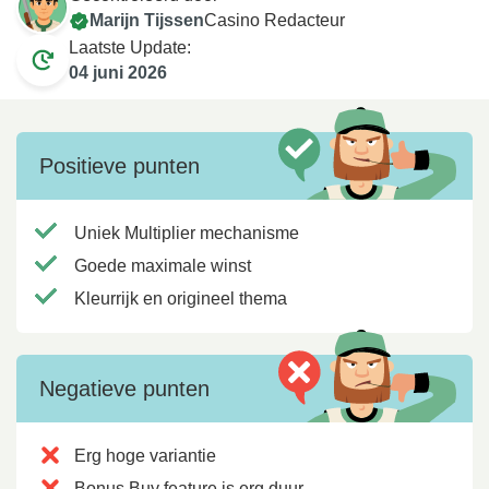
Marijn Tijssen
Casino Redacteur
Laatste Update:
04 juni 2026
Positieve punten
Uniek Multiplier mechanisme
Goede maximale winst
Kleurrijk en origineel thema
Negatieve punten
Erg hoge variantie
Bonus Buy feature is erg duur