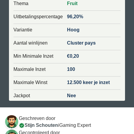
Thema
Fruit
Uitbetalingspercentage
96,20%
Variantie
Hoog
Aantal winlijnen
Cluster pays
Min Minimale Inzet
€0,20
Maximale Inzet
100
Maximale Winst
12.500 keer je inzet
Jackpot
Nee
Geschreven door
Stijn Schouten
iGaming Expert
Gecontroleerd door