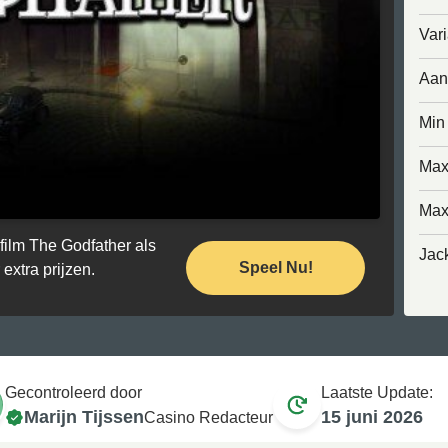
Wil
Uit
Vari
Vari
Aant
Aant
Min
Min
Max
Max
Max
 film The Godfather als
Max
Jac
Speel Nu!
 extra prijzen.
Jac
Gecontroleerd door
Laatste Update:
Marijn Tijssen
15 juni 2026
Casino Redacteur