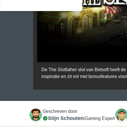
De The Slotfather slot van Betsoft heeft de
inspiratie en zit vol met bonusfeatures voor
Geschreven door
Stijn Schouten
iGaming Expert