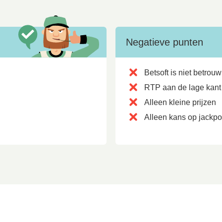
Negatieve punten
Betsoft is niet betrou
RTP aan de lage kant
Alleen kleine prijzen
Alleen kans op jackpo