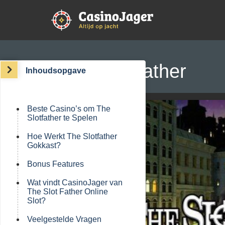
The Slotfather
Inhoudsopgave
Beste Casino’s om The
Slotfather te Spelen
Hoe Werkt The Slotfather
Gokkast?
Bonus Features
Wat vindt CasinoJager van
The Slot Father Online
Slot?
Veelgestelde Vragen