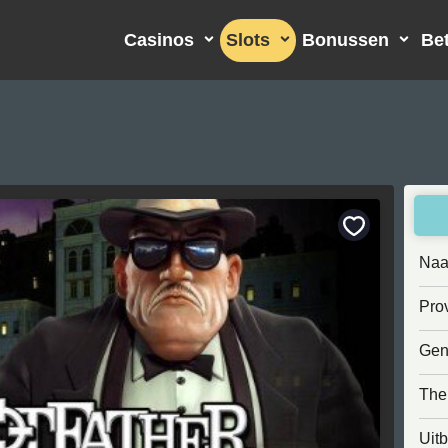
Casinos
Slots
Bonussen
Bet
Bewaar
als
Naa
favoriet
Ree
Ree
Aut
Naa
Pro
Aut
Bon
Bon
Pro
Gen
Fre
Fre
Pro
Gen
Th
Pro
Mult
Wil
Th
Uit
Mult