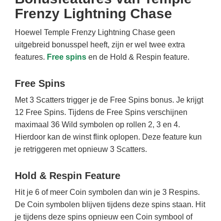
Frenzy Lightning Chase
Hoewel Temple Frenzy Lightning Chase geen
uitgebreid bonusspel heeft, zijn er wel twee extra
features.
Free spins
en de Hold & Respin feature.
Free Spins
Met 3 Scatters trigger je de Free Spins bonus. Je krijgt
12 Free Spins. Tijdens de Free Spins verschijnen
maximaal 36 Wild symbolen op rollen 2, 3 en 4.
Hierdoor kan de winst flink oplopen. Deze feature kun
je retriggeren met opnieuw 3 Scatters.
Hold & Respin Feature
Hit je 6 of meer Coin symbolen dan win je 3 Respins.
De Coin symbolen blijven tijdens deze spins staan. Hit
je tijdens deze spins opnieuw een Coin symbool of