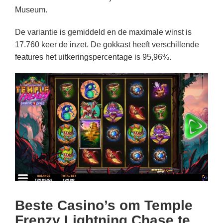
Museum.
De variantie is gemiddeld en de maximale winst is
17.760 keer de inzet. De gokkast heeft verschillende
features het uitkeringspercentage is 95,96%.
Beste Casino’s om Temple
Frenzy Lightning Chase te