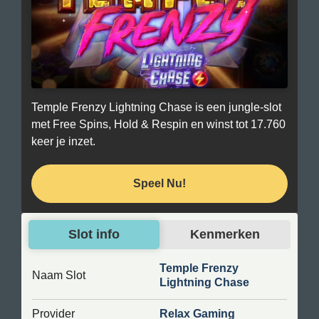
Temple Frenzy Lightning Chase is een jungle-slot
met Free Spins, Hold & Respin en winst tot 17.760
keer je inzet.
Speel Nu!
Slot info
Kenmerken
Reels
5
Temple Frenzy
Naam Slot
Autoplay
Ja
Lightning Chase
Bonus Spel
Ja
Free Spins
12
Provider
Relax Gaming