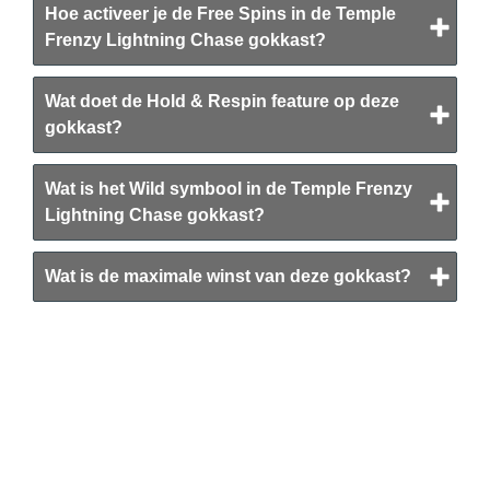
Hoe activeer je de Free Spins in de Temple
Frenzy Lightning Chase gokkast?
Wat doet de Hold & Respin feature op deze
gokkast?
Wat is het Wild symbool in de Temple Frenzy
Lightning Chase gokkast?
Wat is de maximale winst van deze gokkast?