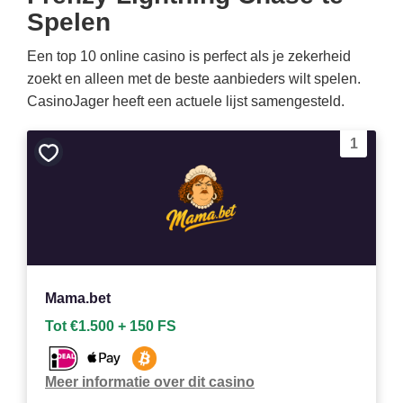
Spelen
Een top 10 online casino is perfect als je zekerheid
zoekt en alleen met de beste aanbieders wilt spelen.
CasinoJager heeft een actuele lijst samengesteld.
1
Bewaar
als
favoriet
Mama.bet
Tot €1.500 + 150 FS
Meer informatie over dit casino