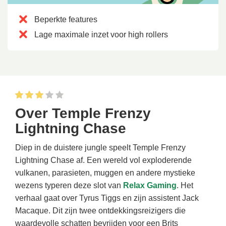
Beperkte features
Lage maximale inzet voor high rollers
Over Temple Frenzy
Lightning Chase
Diep in de duistere jungle speelt Temple Frenzy
Lightning Chase af. Een wereld vol exploderende
vulkanen, parasieten, muggen en andere mystieke
wezens typeren deze slot van
Relax Gaming
. Het
verhaal gaat over Tyrus Tiggs en zijn assistent Jack
Macaque. Dit zijn twee ontdekkingsreizigers die
waardevolle schatten bevrijden voor een Brits