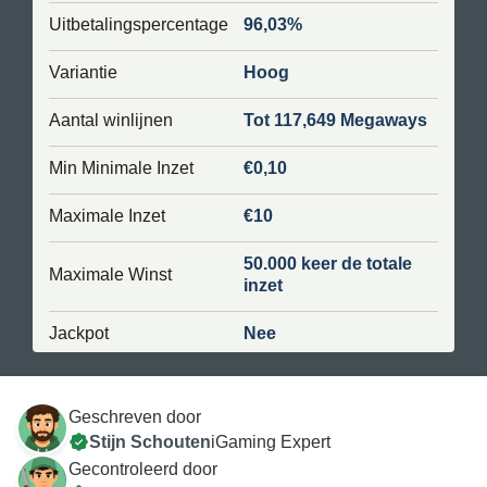
Uitbetalingspercentage
96,03%
Variantie
Hoog
Aantal winlijnen
Tot 117,649 Megaways
Min Minimale Inzet
€0,10
Maximale Inzet
€10
50.000 keer de totale
Maximale Winst
inzet
Jackpot
Nee
Geschreven door
Stijn Schouten
iGaming Expert
Gecontroleerd door