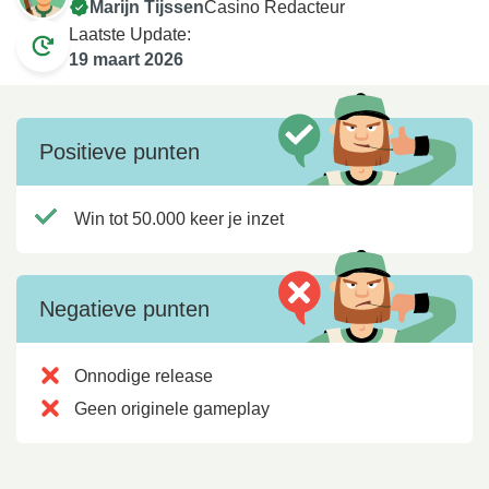
Marijn Tijssen
Casino Redacteur
Laatste Update:
19 maart 2026
Positieve punten
Win tot 50.000 keer je inzet
Negatieve punten
Onnodige release
Geen originele gameplay