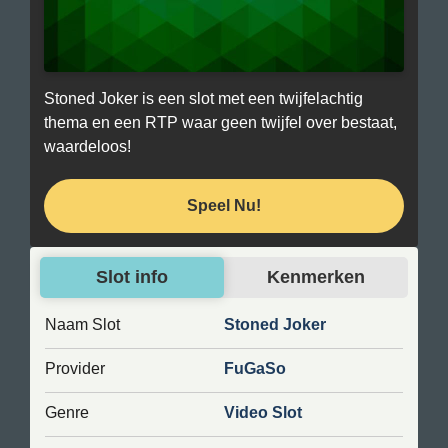
Stoned Joker is een slot met een twijfelachtig
thema en een RTP waar geen twijfel over bestaat,
waardeloos!
Speel Nu!
Slot info
Kenmerken
Reels
5
Naam Slot
Stoned Joker
Autoplay
Ja
Bonus Spel
Nee
Provider
FuGaSo
Progressieve Jackpot
Nee
Reguliere Jackpot
3 jackpots
Genre
Video Slot
Multipliers
Nee