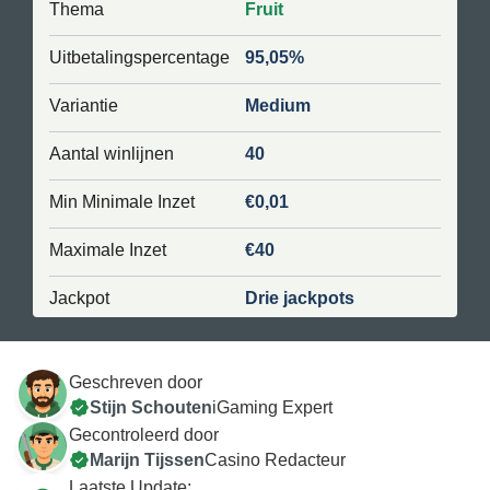
Wilds
Ja
Thema
Fruit
Uitbetalingspercentage
95,05%
Variantie
Medium
Aantal winlijnen
40
Min Minimale Inzet
€0,01
Maximale Inzet
€40
Jackpot
Drie jackpots
Geschreven door
Stijn Schouten
iGaming Expert
Gecontroleerd door
Marijn Tijssen
Casino Redacteur
Laatste Update: