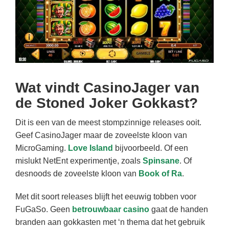
Wat vindt CasinoJager van
de Stoned Joker Gokkast?
Dit is een van de meest stompzinnige releases ooit.
Geef CasinoJager maar de zoveelste kloon van
MicroGaming.
Love Island
bijvoorbeeld. Of een
mislukt NetEnt experimentje, zoals
Spinsane
. Of
desnoods de zoveelste kloon van
Book of Ra
.
Met dit soort releases blijft het eeuwig tobben voor
FuGaSo. Geen
betrouwbaar casino
gaat de handen
branden aan gokkasten met ‘n thema dat het gebruik