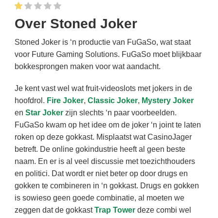
Over Stoned Joker
Stoned Joker is ‘n productie van FuGaSo, wat staat
voor Future Gaming Solutions. FuGaSo moet blijkbaar
bokkesprongen maken voor wat aandacht.
Je kent vast wel wat fruit-videoslots met jokers in de
hoofdrol.
Fire Joker
,
Classic Joker
,
Mystery Joker
en
Star Joker
zijn slechts ‘n paar voorbeelden.
FuGaSo kwam op het idee om de joker ‘n joint te laten
roken op deze gokkast. Misplaatst wat CasinoJager
betreft. De online gokindustrie heeft al geen beste
naam. En er is al veel discussie met toezichthouders
en politici. Dat wordt er niet beter op door drugs en
gokken te combineren in ‘n gokkast. Drugs en gokken
is sowieso geen goede combinatie, al moeten we
zeggen dat de gokkast
Trap Tower
deze combi wel