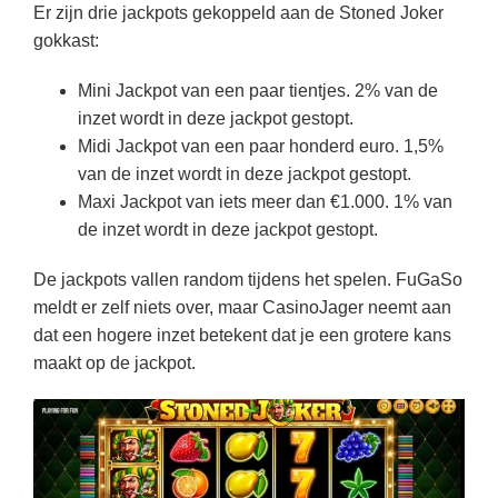
Er zijn drie jackpots gekoppeld aan de Stoned Joker
gokkast:
Mini Jackpot van een paar tientjes. 2% van de
inzet wordt in deze jackpot gestopt.
Midi Jackpot van een paar honderd euro. 1,5%
van de inzet wordt in deze jackpot gestopt.
Maxi Jackpot van iets meer dan €1.000. 1% van
de inzet wordt in deze jackpot gestopt.
De jackpots vallen random tijdens het spelen. FuGaSo
meldt er zelf niets over, maar CasinoJager neemt aan
dat een hogere inzet betekent dat je een grotere kans
maakt op de jackpot.