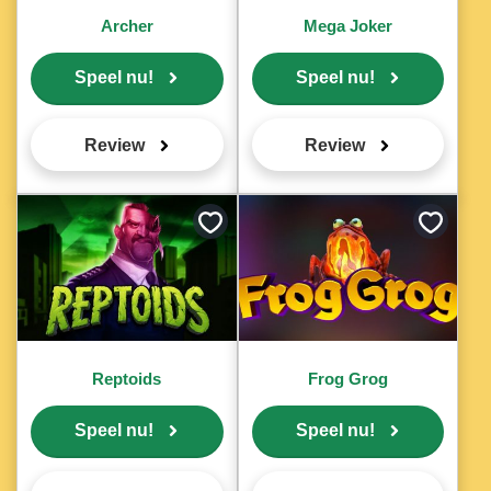
Archer
Mega Joker
Speel nu!
Speel nu!
Review
Review
Bewaar
Bewaar
als
als
favoriet
favoriet
Reptoids
Frog Grog
Speel nu!
Speel nu!