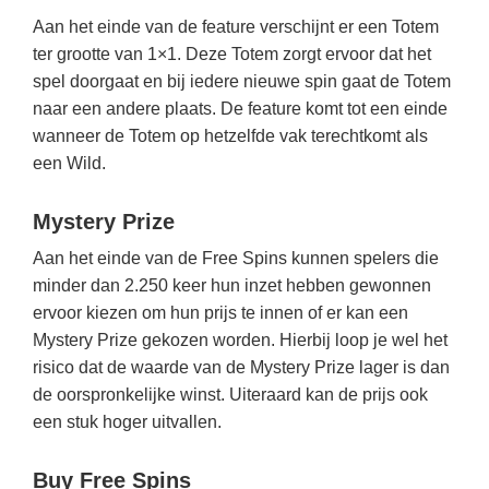
Aan het einde van de feature verschijnt er een Totem
ter grootte van 1×1. Deze Totem zorgt ervoor dat het
spel doorgaat en bij iedere nieuwe spin gaat de Totem
naar een andere plaats. De feature komt tot een einde
wanneer de Totem op hetzelfde vak terechtkomt als
een Wild.
Mystery Prize
Aan het einde van de Free Spins kunnen spelers die
minder dan 2.250 keer hun inzet hebben gewonnen
ervoor kiezen om hun prijs te innen of er kan een
Mystery Prize gekozen worden. Hierbij loop je wel het
risico dat de waarde van de Mystery Prize lager is dan
de oorspronkelijke winst. Uiteraard kan de prijs ook
een stuk hoger uitvallen.
Buy Free Spins