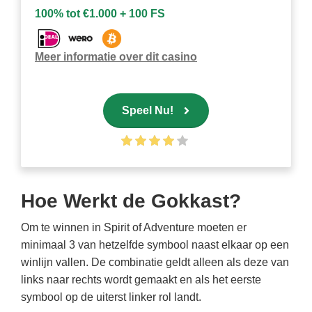
100% tot €1.000 + 100 FS
Meer informatie over dit casino
Speel Nu!
Hoe Werkt de Gokkast?
Om te winnen in Spirit of Adventure moeten er
minimaal 3 van hetzelfde symbool naast elkaar op een
winlijn vallen. De combinatie geldt alleen als deze van
links naar rechts wordt gemaakt en als het eerste
symbool op de uiterst linker rol landt.