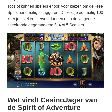
Tot slot kunnen spelers er ook voor kiezen om de Free
Spins handmatig te triggeren. Dit kost je eenmalig 100
keer je inzet en hiervoor landen er in de volgende
speelronde gegarandeerd 3, 4 of 5 Scatters.
Wat vindt CasinoJager van
de Spirit of Adventure