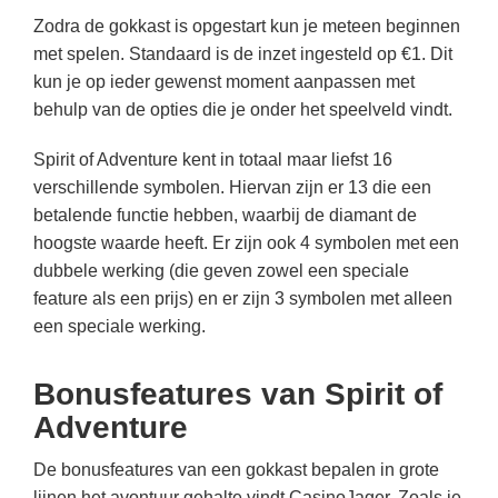
Zodra de gokkast is opgestart kun je meteen beginnen
met spelen. Standaard is de inzet ingesteld op €1. Dit
kun je op ieder gewenst moment aanpassen met
behulp van de opties die je onder het speelveld vindt.
Spirit of Adventure kent in totaal maar liefst 16
verschillende symbolen. Hiervan zijn er 13 die een
betalende functie hebben, waarbij de diamant de
hoogste waarde heeft. Er zijn ook 4 symbolen met een
dubbele werking (die geven zowel een speciale
feature als een prijs) en er zijn 3 symbolen met alleen
een speciale werking.
Bonusfeatures van Spirit of
Adventure
De bonusfeatures van een gokkast bepalen in grote
lijnen het avontuur gehalte vindt CasinoJager. Zoals je