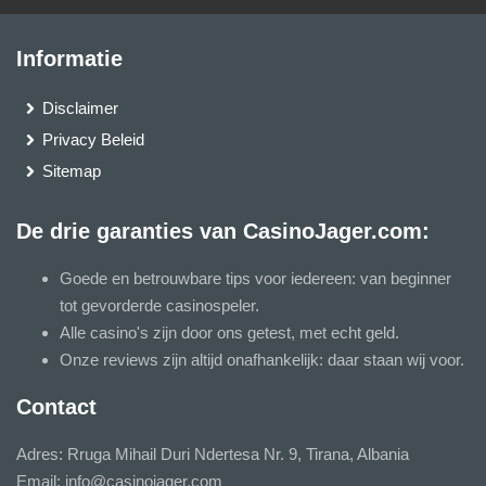
Informatie
Disclaimer
Privacy Beleid
Sitemap
De drie garanties van CasinoJager.com:
Goede en betrouwbare tips voor iedereen: van beginner
tot gevorderde casinospeler.
Alle casino's zijn door ons getest, met echt geld.
Onze reviews zijn altijd onafhankelijk: daar staan wij voor.
Contact
Adres: Rruga Mihail Duri Ndertesa Nr. 9, Tirana, Albania
Email:
info@casinojager.com