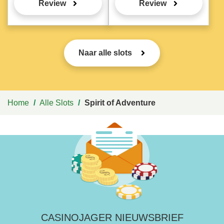
Review
Review
Naar alle slots
Home
/
Alle Slots
/
Spirit of Adventure
CASINOJAGER NIEUWSBRIEF