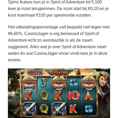
Spins feature kun je in Spirit of Adventure tot 5.100
keer je inzet terugwinnen. De inzet start bij €0,10 en je
kunt maximaal €100 per speelronde inzetten.
Het uitbetalingspercentage valt bepaald niet tegen met
96,60%. CasinoJager is erg benieuwd of Spirit of
Adventure echt zo avontuurlijk is als de naam
suggereert. Alles wat je over Spirit of Adventure moet
weten én wat CasinoJager ervan vindt lees je in deze
review.