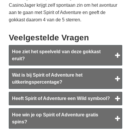
CasinoJager krijgt zelf spontaan zin om het avontuur
aan te gaan met Spirit of Adventure en geeft de
gokkast daarom 4 van de 5 sterren.
Veelgestelde Vragen
Hoe ziet het speelveld van deze gokkast
eruit?
Wat is bij Spirit of Adventure het
uitkeringspercentage?
Heeft Spirit of Adventure een Wild symbool?
Hoe win je op Spirit of Adventure gratis
spins?