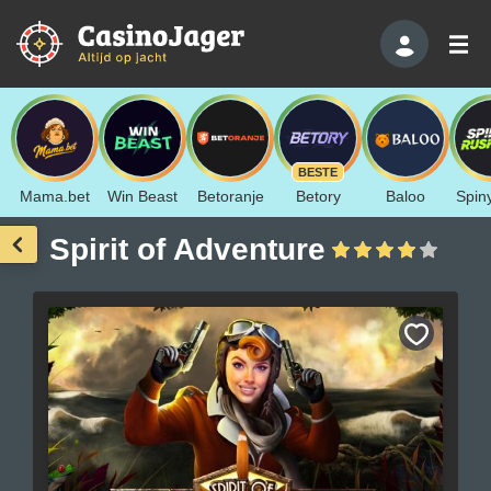
BESTE
Mama.bet
Win Beast
Betoranje
Betory
Baloo
Spin
Spirit of Adventure
Bewaar
als
favoriet