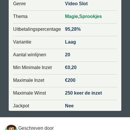
Multipliers
Ja
Genre
Video Slot
Wilds
Ja
Thema
Magie
,
Sprookjes
Uitbetalingspercentage
95,28%
Variantie
Laag
Aantal winlijnen
20
Min Minimale Inzet
€0,20
Maximale Inzet
€200
Maximale Winst
250 keer de inzet
Jackpot
Nee
Geschreven door