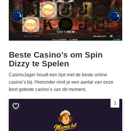
Beste Casino’s om Spin
Dizzy te Spelen
CasinoJager houdt een lijst met de beste online
casino’s bij. Hieronder vind je een aantal van onze
best geteste casino’s van dit moment.
1
Bewaar
als
favoriet