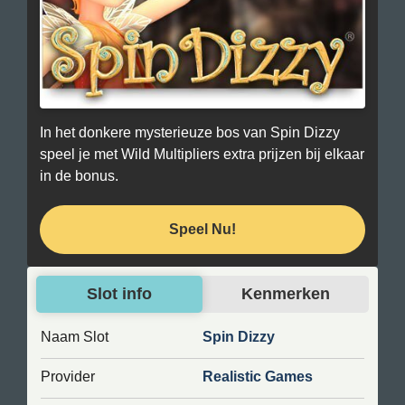
In het donkere mysterieuze bos van Spin Dizzy
speel je met Wild Multipliers extra prijzen bij elkaar
in de bonus.
Speel Nu!
Slot info
Kenmerken
Reels
5
Naam Slot
Spin Dizzy
Autoplay
Ja
Bonus Spel
Ja
Provider
Realistic Games
Progressieve Jackpot
Nee