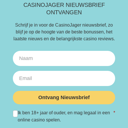
CASINOJAGER NIEUWSBRIEF
ONTVANGEN
Schrijf je in voor de CasinoJager nieuwsbrief, zo
blijf je op de hoogte van de beste bonussen, het
laatste nieuws en de belangrijkste casino reviews.
Ontvang Nieuwsbrief
Ik ben 18+ jaar of ouder, en mag legaal in een
*
online casino spelen.