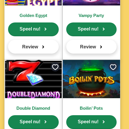
Golden Egypt
Vampy Party
Speel nu!
Speel nu!
Review
Review
Bewaar
Bewaar
als
als
favoriet
favoriet
Double Diamond
Boilin’ Pots
Speel nu!
Speel nu!