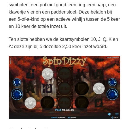
symbolen: een pot met goud, een ring, een harp, een
klavertje vier en een paddenstoel. Deze betalen bij
een 5-of-a-kind op een actieve winlijn tussen de 5 keer
en 10 keer de totale inzet uit.
Ten slotte hebben we de kaartsymbolen 10, J, Q, K en
A: deze zijn bij 5 dezelfde 2,50 keer inzet waard.