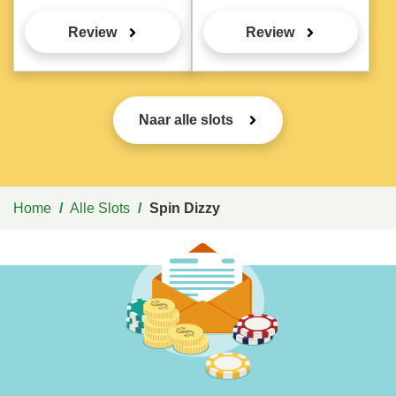
Review
Review
Naar alle slots
Home
/
Alle Slots
/
Spin Dizzy