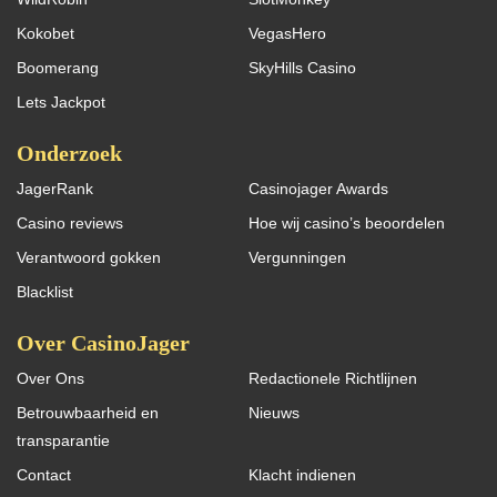
Kokobet
VegasHero
Boomerang
SkyHills Casino
Lets Jackpot
Onderzoek
JagerRank
Casinojager Awards
Casino reviews
Hoe wij casino’s beoordelen
Verantwoord gokken
Vergunningen
Blacklist
Over CasinoJager
Over Ons
Redactionele Richtlijnen
Betrouwbaarheid en
Nieuws
transparantie
Contact
Klacht indienen