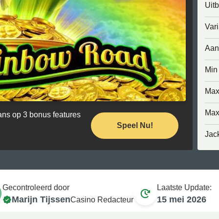
Th
Uit
Wil
Uit
Vari
Vari
Aant
Aant
Min
Min
Max
Max
Max
ns op 3 bonus features
Speel Nu!
Max
Jac
Jac
Gecontroleerd door
Laatste Update:
Marijn Tijssen
15 mei 2026
Casino Redacteur