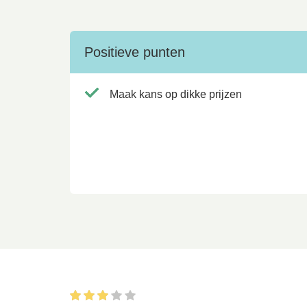
Positieve punten
Maak kans op dikke prijzen