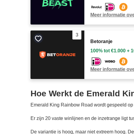
Meer informatie ove
3
Bewaar
Betoranje
als
favoriet
100% tot €1.000 + 
Meer informatie ove
Hoe Werkt de Emerald Ki
Emerald King Rainbow Road wordt gespeeld op 5 
Er zijn 20 vaste winlijnen en de inzetrange ligt 
De variantie is hoog, maar niet extreem hoog. D