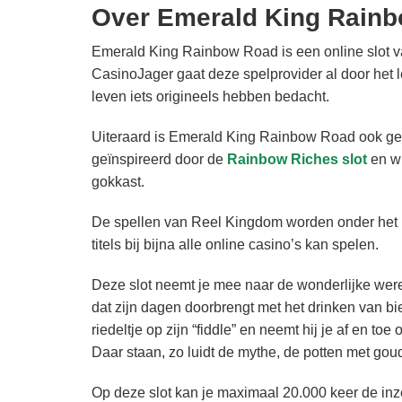
Over Emerald King Rain
Emerald King Rainbow Road is een online slot v
CasinoJager gaat deze spelprovider al door het 
leven iets origineels hebben bedacht.
Uiteraard is Emerald King Rainbow Road ook geen o
geïnspireerd door de
Rainbow Riches slot
en wi
gokkast.
De spellen van Reel Kingdom worden onder het
titels bij bijna alle online casino’s kan spelen.
Deze slot neemt je mee naar de wonderlijke were
dat zijn dagen doorbrengt met het drinken van bie
riedeltje op zijn “fiddle” en neemt hij je af en 
Daar staan, zo luidt de mythe, de potten met goud
Op deze slot kan je maximaal 20.000 keer de inze