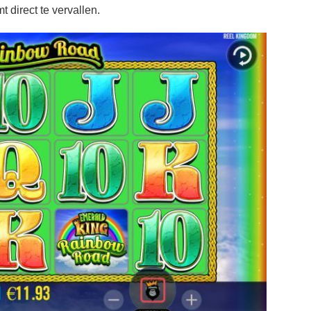
t direct te vervallen.