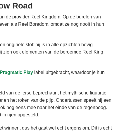
bow Road
an de provider Reel Kingdom. Op de burelen van
leven als Reel Boredom, omdat ze nog nooit in hun
riginele slot: hij is in alle opzichten hevig
j zien ook elementen van de beroemde Reel King
Pragmatic Play
label uitgebracht, waardoor je hun
ld van de Ierse Leprechaun, het mythische figuurtje
r en het roken van de pijp. Ondertussen speelt hij een
toe ook nog eens mee naar het einde van de regenboog.
 in rijen opgesteld.
t winnen, dus het gaat wel echt ergens om. Dit is echt