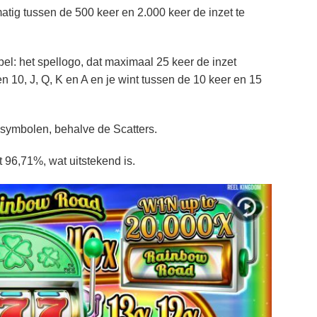
atig tussen de 500 keer en 2.000 keer de inzet te
spel: het spellogo, dat maximaal 25 keer de inzet
en 10, J, Q, K en A en je wint tussen de 10 keer en 15
e symbolen, behalve de Scatters.
 96,71%, wat uitstekend is.