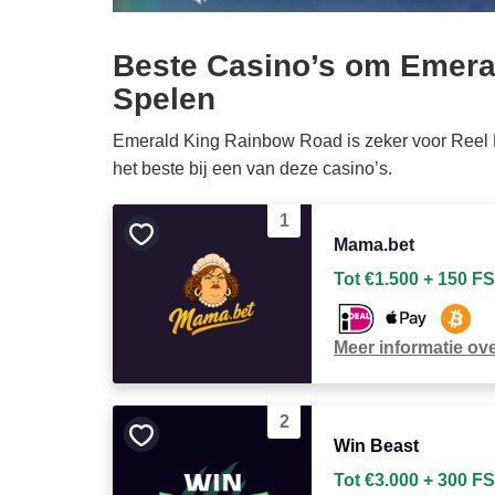
Beste Casino’s om Emera
Spelen
Emerald King Rainbow Road is zeker voor Reel K
het beste bij een van deze casino’s.
1
Bewaar
Mama.bet
als
favoriet
Tot €1.500 + 150 FS
Meer informatie ove
2
Bewaar
Win Beast
als
favoriet
Tot €3.000 + 300 FS