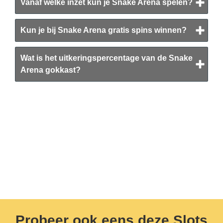
Vanaf welke inzet kun je Snake Arena spelen?
Kun je bij Snake Arena gratis spins winnen?
Wat is het uitkeringspercentage van de Snake
Arena gokkast?
Probeer ook eens deze Slots