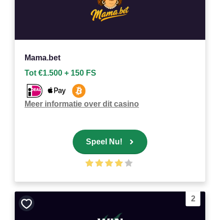
Mama.bet
Tot €1.500 + 150 FS
Meer informatie over dit casino
Speel Nu!
2
Bewaar
als