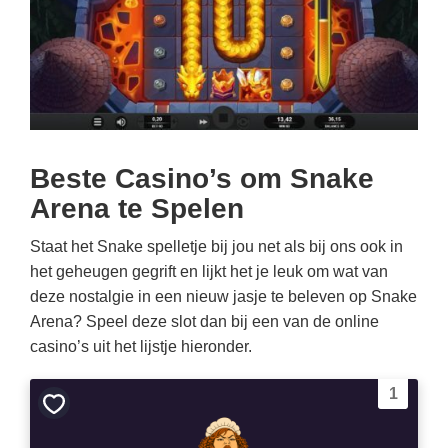
Beste Casino’s om Snake
Arena te Spelen
Staat het Snake spelletje bij jou net als bij ons ook in
het geheugen gegrift en lijkt het je leuk om wat van
deze nostalgie in een nieuw jasje te beleven op Snake
Arena? Speel deze slot dan bij een van de online
casino’s uit het lijstje hieronder.
1
Bewaar
als
favoriet