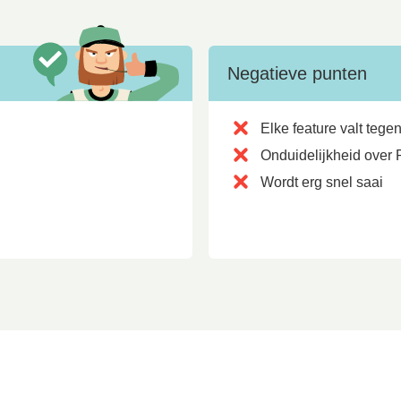
Negatieve punten
Elke feature valt tege
Onduidelijkheid over
Wordt erg snel saai