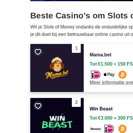
Beste Casino’s om Slots 
Wil je Slots of Money ondanks de onduidelijke sp
je dit doet bij een betrouwbaar online casino uit o
1
Bewaar
Mama.bet
als
favoriet
Tot €1.500 + 150 FS
Meer informatie ove
2
Bewaar
Win Beast
als
favoriet
Tot €3.000 + 300 FS