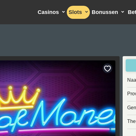
Casinos
Slots
Bonussen
Bet
Bewaar
als
Naa
favoriet
Ree
Ree
Aut
Naa
Pro
Aut
Bon
Bon
Pro
Gen
Fre
Fre
Pro
Gen
Th
Pro
Mult
Wil
Th
Mult