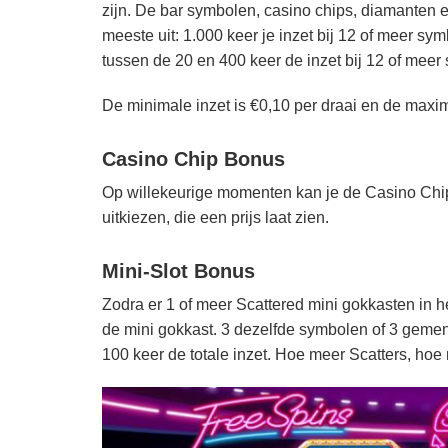
zijn. De bar symbolen, casino chips, diamanten
meeste uit: 1.000 keer je inzet bij 12 of meer sy
tussen de 20 en 400 keer de inzet bij 12 of meer
De minimale inzet is €0,10 per draai en de maxima
Casino Chip Bonus
Op willekeurige momenten kan je de Casino Ch
uitkiezen, die een prijs laat zien.
Mini-Slot Bonus
Zodra er 1 of meer Scattered mini gokkasten in he
de mini gokkast. 3 dezelfde symbolen of 3 gemen
100 keer de totale inzet. Hoe meer Scatters, hoe m