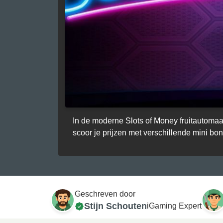
In de moderne Slots of Money fruitautomaa
scoor je prijzen met verschillende mini bon
Geschreven door
Stijn Schouten
iGaming Expert