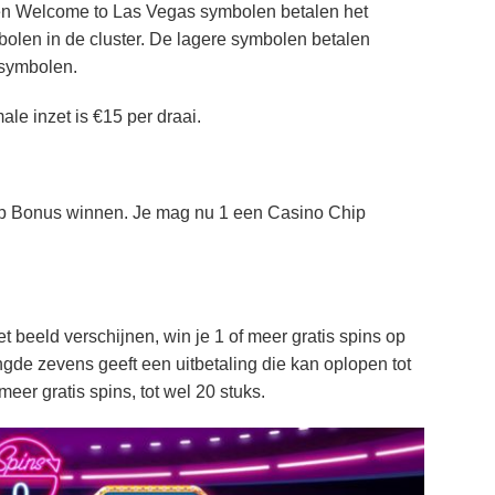
 en Welcome to Las Vegas symbolen betalen het
mbolen in de cluster. De lagere symbolen betalen
 symbolen.
le inzet is €15 per draai.
ip Bonus winnen. Je mag nu 1 een Casino Chip
t beeld verschijnen, win je 1 of meer gratis spins op
gde zevens geeft een uitbetaling die kan oplopen tot
eer gratis spins, tot wel 20 stuks.