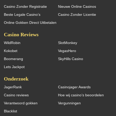
Casino Zonder Registratie
Nieuwe Online Casinos
Beste Legale Casino’s
Casino Zonder Licentie
Online Gokken Direct Uitbetalen
Casino Reviews
WildRobin
SlotMonkey
Kokobet
VegasHero
Boomerang
SkyHills Casino
Lets Jackpot
Onderzoek
JagerRank
Casinojager Awards
Casino reviews
Hoe wij casino’s beoordelen
Verantwoord gokken
Vergunningen
Blacklist