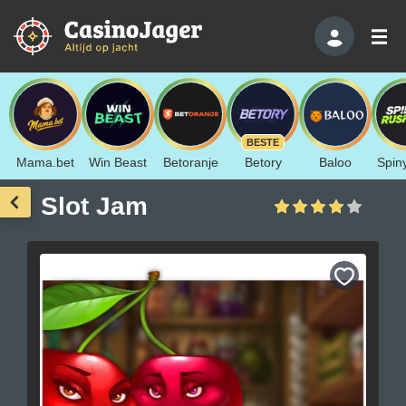
BESTE
Mama.bet
Win Beast
Betoranje
Betory
Baloo
Spin
Slot Jam
Bewaar
als
favoriet