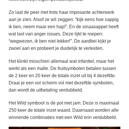
Zo laat de peer met trots haar imposante achterwerk
aan je zien. Alsof ze wil zeggen: “kijk eens hoe sappig
ik ben, neem maar een hap!”. En de sinaasappel heeft
wat last van anger issues. Deze lijkt te roepen:
“wegwezen, ik ben niet lekker!”. De aardbei kijkt je
zwoel aan en probeert je duidelijk te verleiden.
Het klinkt misschien allemaal wat infantiel, maar het
werkt als een malle. De fruitsymbolen betalen tussen
de 2 keer en 20 keer de totale inzet uit bij 4 dezelfde.
Draai je een vol scherm vol met dezelfde symbolen,
dan wordt de uitbetaling verdubbeld.
Het Wild symbool is de pot met jam. Deze is maximaal
250 keer de totale inzet waard. Daarnaast worden alle
winnende combinaties met een Wild erin verdubbeld.