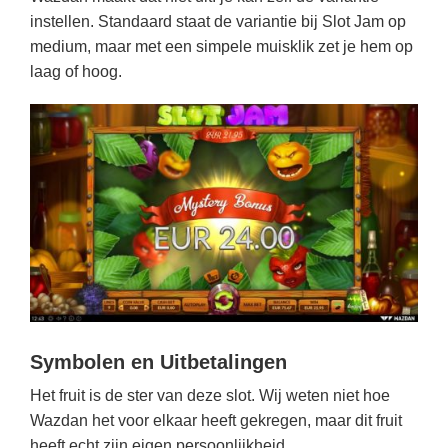
instellen. Standaard staat de variantie bij Slot Jam op
medium, maar met een simpele muisklik zet je hem op
laag of hoog.
Symbolen en Uitbetalingen
Het fruit is de ster van deze slot. Wij weten niet hoe
Wazdan het voor elkaar heeft gekregen, maar dit fruit
heeft echt zijn eigen persoonlijkheid.