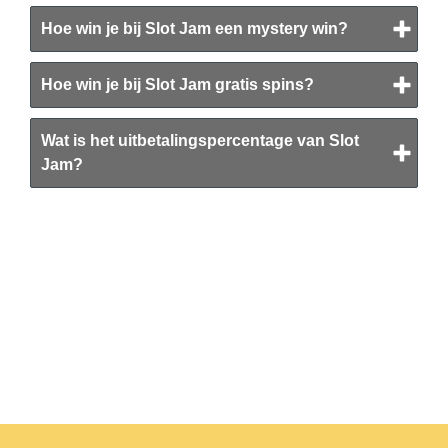
Hoe win je bij Slot Jam een mystery win?
Hoe win je bij Slot Jam gratis spins?
Wat is het uitbetalingspercentage van Slot
Jam?