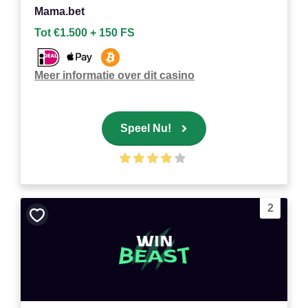
Mama.bet
Tot €1.500 + 150 FS
Meer informatie over dit casino
Speel Nu!
2
Bewaar
als
favoriet