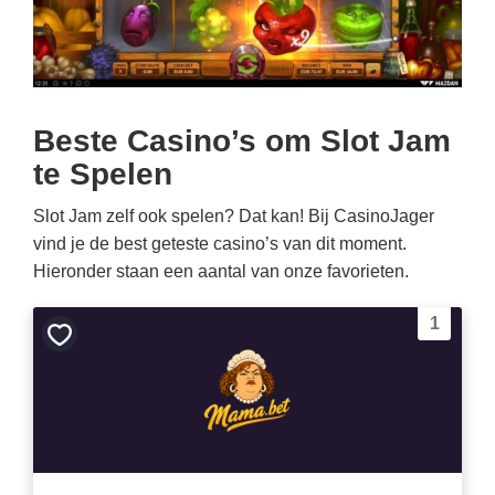
Beste Casino’s om Slot Jam
te Spelen
Slot Jam zelf ook spelen? Dat kan! Bij CasinoJager
vind je de best geteste casino’s van dit moment.
Hieronder staan een aantal van onze favorieten.
1
Bewaar
als
favoriet