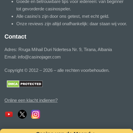
Goede en betrouwbare tips voor iedereen: van beginner
tot gevorderde casinospeler.
Alle casino's zijn door ons getest, met echt geld.
Onze reviews zijn altijd onafhankelijk: daar staan wij voor.
Contact
Adres: Rruga Mihail Duri Ndertesa Nr. 9, Tirana, Albania
Email:
info@casinojager.com
Copyright © 2012 – 2026 – alle rechten voorbehouden.
Online een klacht indienen?