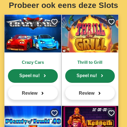
Probeer ook eens deze Slots
Bewaar
Bewaar
als
als
favoriet
favoriet
Crazy Cars
Thrill to Grill
Speel nu!
Speel nu!
Review
Review
Bewaar
Bewaar
als
als
favoriet
favoriet