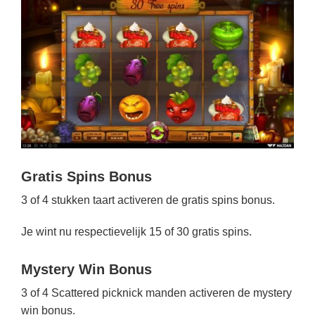
Gratis Spins Bonus
3 of 4 stukken taart activeren de gratis spins bonus.
Je wint nu respectievelijk 15 of 30 gratis spins.
Mystery Win Bonus
3 of 4 Scattered picknick manden activeren de mystery
win bonus.