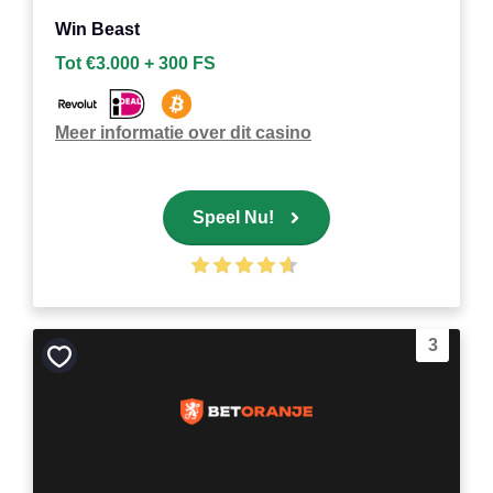
Win Beast
Tot €3.000 + 300 FS
Meer informatie over dit casino
Speel Nu!
3
Bewaar
als
favoriet