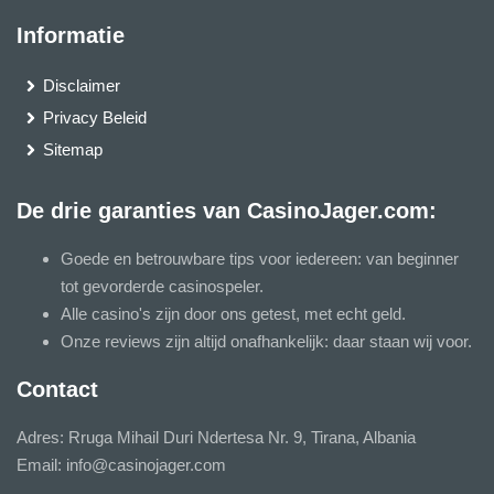
Informatie
Disclaimer
Privacy Beleid
Sitemap
De drie garanties van CasinoJager.com:
Goede en betrouwbare tips voor iedereen: van beginner
tot gevorderde casinospeler.
Alle casino's zijn door ons getest, met echt geld.
Onze reviews zijn altijd onafhankelijk: daar staan wij voor.
Contact
Adres: Rruga Mihail Duri Ndertesa Nr. 9, Tirana, Albania
Email:
info@casinojager.com