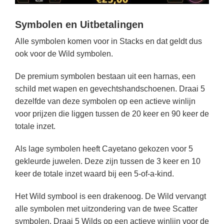
Symbolen en Uitbetalingen
Alle symbolen komen voor in Stacks en dat geldt dus
ook voor de Wild symbolen.
De premium symbolen bestaan uit een harnas, een
schild met wapen en gevechtshandschoenen. Draai 5
dezelfde van deze symbolen op een actieve winlijn
voor prijzen die liggen tussen de 20 keer en 90 keer de
totale inzet.
Als lage symbolen heeft Cayetano gekozen voor 5
gekleurde juwelen. Deze zijn tussen de 3 keer en 10
keer de totale inzet waard bij een 5-of-a-kind.
Het Wild symbool is een drakenoog. De Wild vervangt
alle symbolen met uitzondering van de twee Scatter
symbolen. Draai 5 Wilds op een actieve winlijn voor de