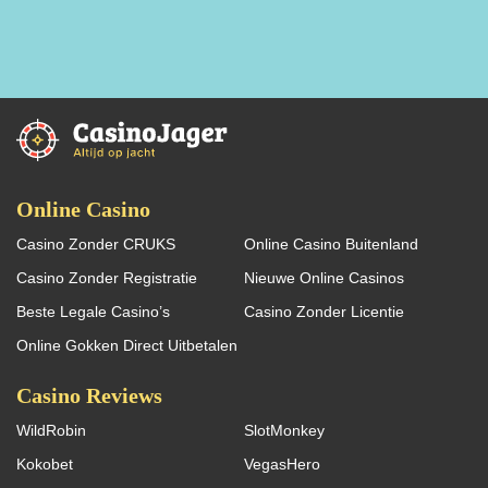
Online Casino
Casino Zonder CRUKS
Online Casino Buitenland
Casino Zonder Registratie
Nieuwe Online Casinos
Beste Legale Casino’s
Casino Zonder Licentie
Online Gokken Direct Uitbetalen
Casino Reviews
WildRobin
SlotMonkey
Kokobet
VegasHero