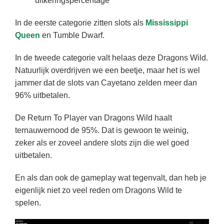
uitkeringspercentage
In de eerste categorie zitten slots als
Mississippi
Queen
en Tumble Dwarf.
In de tweede categorie valt helaas deze Dragons Wild.
Natuurlijk overdrijven we een beetje, maar het is wel
jammer dat de slots van Cayetano zelden meer dan
96% uitbetalen.
De Return To Player van Dragons Wild haalt
ternauwernood de 95%. Dat is gewoon te weinig,
zeker als er zoveel andere slots zijn die wel goed
uitbetalen.
En als dan ook de gameplay wat tegenvalt, dan heb je
eigenlijk niet zo veel reden om Dragons Wild te
spelen.