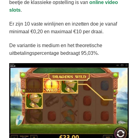
beetje de klassieke opstelling is van
online video
slots
.
Er zijn 10 vaste winlijnen en inzetten doe je vanaf
minimaal €0,20 en maximaal €10 per draai.
De variantie is medium en het theoretische
uitbetalingspercentage bedraagt 95,03%.