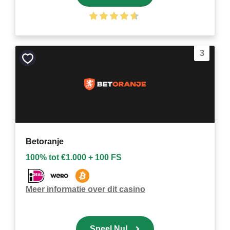
3
Bewaar
als
favoriet
Betoranje
100% tot €1.000 + 100 FS
Meer informatie over dit casino
Speel Nu!