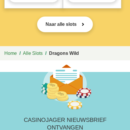
Naar alle slots
Home
/
Alle Slots
/
Dragons Wild
CASINOJAGER NIEUWSBRIEF
ONTVANGEN