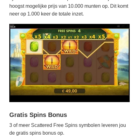
hoogst mogelijke prijs van 10.000 munten op. Dit komt
neer op 1.000 keer de totale inzet.
Gratis Spins Bonus
3 of meer Scattered Free Spins symbolen leveren jou
de gratis spins bonus op.