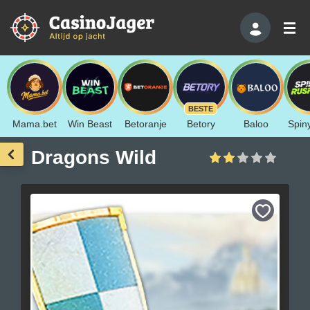
BESTE
Mama.bet
Win Beast
Betoranje
Betory
Baloo
Spin
Dragons Wild
Bewaar
als
favoriet