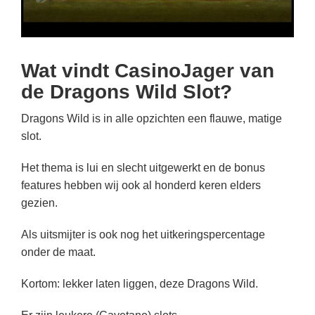
Wat vindt CasinoJager van
de Dragons Wild Slot?
Dragons Wild is in alle opzichten een flauwe, matige
slot.
Het thema is lui en slecht uitgewerkt en de bonus
features hebben wij ook al honderd keren elders
gezien.
Als uitsmijter is ook nog het uitkeringspercentage
onder de maat.
Kortom: lekker laten liggen, deze Dragons Wild.