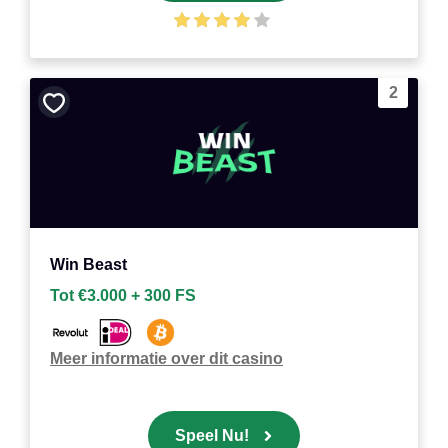
2
Bewaar
als
favoriet
Win Beast
Tot €3.000 + 300 FS
Meer informatie over dit casino
Speel Nu!