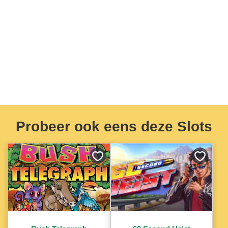
Probeer ook eens deze Slots
Bewaar
Bewaar
als
als
favoriet
favoriet