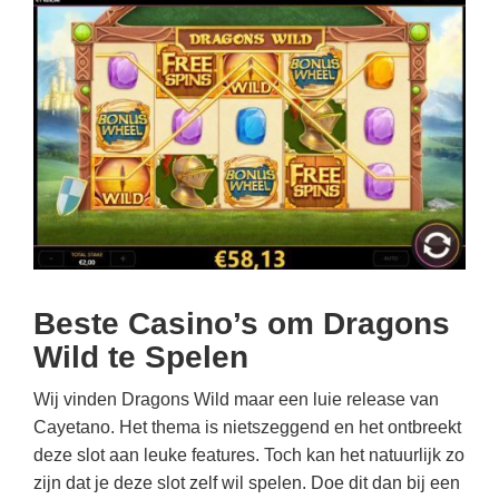
Beste Casino’s om Dragons
Wild te Spelen
Wij vinden Dragons Wild maar een luie release van
Cayetano. Het thema is nietszeggend en het ontbreekt
deze slot aan leuke features. Toch kan het natuurlijk zo
zijn dat je deze slot zelf wil spelen. Doe dit dan bij een