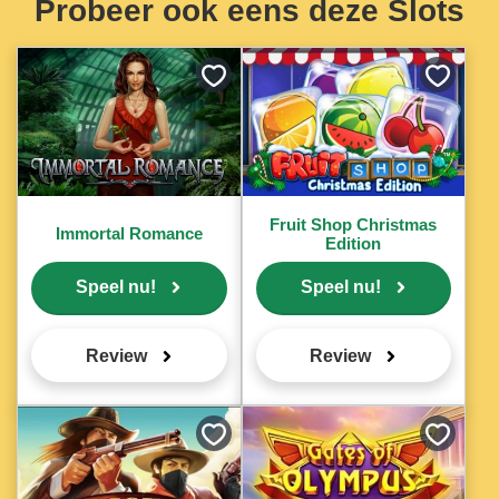
Probeer ook eens deze Slots
Bewaar
Bewaar
als
als
favoriet
favoriet
Fruit Shop Christmas
Immortal Romance
Edition
Speel nu!
Speel nu!
Review
Review
Bewaar
Bewaar
als
als
favoriet
favoriet