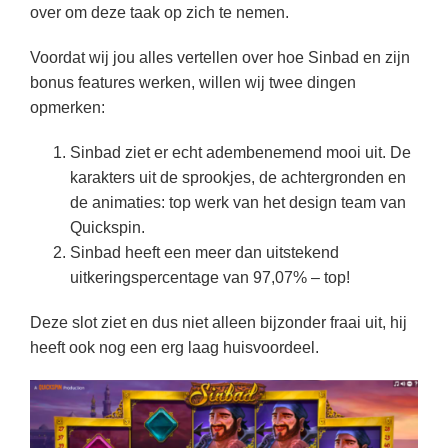
over om deze taak op zich te nemen.
Voordat wij jou alles vertellen over hoe Sinbad en zijn
bonus features werken, willen wij twee dingen
opmerken:
Sinbad ziet er echt adembenemend mooi uit. De
karakters uit de sprookjes, de achtergronden en
de animaties: top werk van het design team van
Quickspin.
Sinbad heeft een meer dan uitstekend
uitkeringspercentage van 97,07% – top!
Deze slot ziet en dus niet alleen bijzonder fraai uit, hij
heeft ook nog een erg laag huisvoordeel.