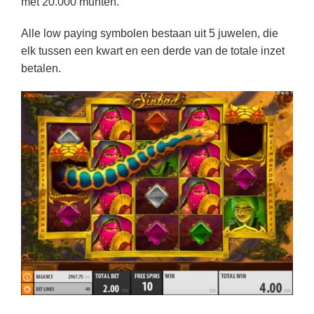
met 20.000 munten.
Alle low paying symbolen bestaan uit 5 juwelen, die
elk tussen een kwart en een derde van de totale inzet
betalen.