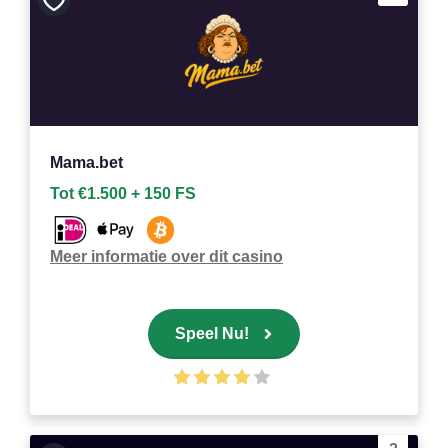
Bewaar
als
favoriet
Mama.bet
Tot €1.500 + 150 FS
Meer informatie over dit casino
Speel Nu!