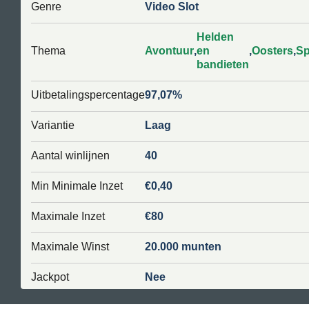
Progressieve Jackpot
Nee
Genre
Video Slot
Multipliers
Nee
Wilds
Ja
Helden
Thema
Avontuur
,
en
,
Oosters
,
Sp
bandieten
Uitbetalingspercentage
97,07%
Variantie
Laag
Aantal winlijnen
40
Min Minimale Inzet
€0,40
Maximale Inzet
€80
Maximale Winst
20.000 munten
Jackpot
Nee