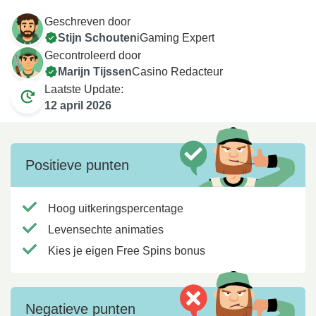
Geschreven door
Stijn Schouten
iGaming Expert
Gecontroleerd door
Marijn Tijssen
Casino Redacteur
Laatste Update:
12 april 2026
Positieve punten
Hoog uitkeringspercentage
Levensechte animaties
Kies je eigen Free Spins bonus
Negatieve punten