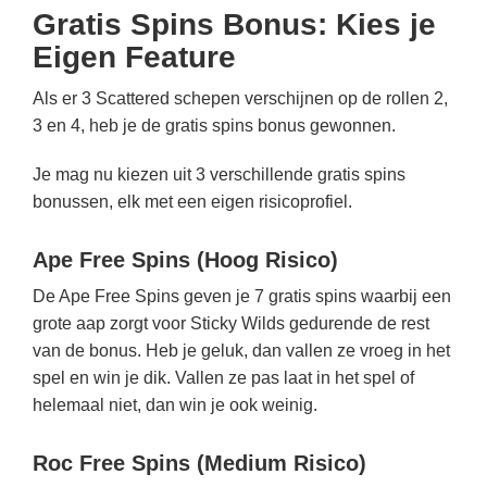
Gratis Spins Bonus: Kies je
Eigen Feature
Als er 3 Scattered schepen verschijnen op de rollen 2,
3 en 4, heb je de gratis spins bonus gewonnen.
Je mag nu kiezen uit 3 verschillende gratis spins
bonussen, elk met een eigen risicoprofiel.
Ape Free Spins (Hoog Risico)
De Ape Free Spins geven je 7 gratis spins waarbij een
grote aap zorgt voor Sticky Wilds gedurende de rest
van de bonus. Heb je geluk, dan vallen ze vroeg in het
spel en win je dik. Vallen ze pas laat in het spel of
helemaal niet, dan win je ook weinig.
Roc Free Spins (Medium Risico)