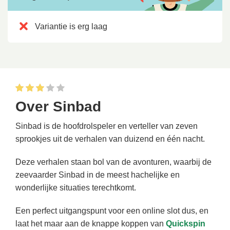
Variantie is erg laag
Over Sinbad
Sinbad is de hoofdrolspeler en verteller van zeven
sprookjes uit de verhalen van duizend en één nacht.
Deze verhalen staan bol van de avonturen, waarbij de
zeevaarder Sinbad in de meest hachelijke en
wonderlijke situaties terechtkomt.
Een perfect uitgangspunt voor een online slot dus, en
laat het maar aan de knappe koppen van
Quickspin