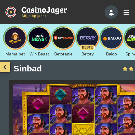
BESTE
Mama.bet
Win Beast
Betoranje
Betory
Baloo
Spin
Sinbad