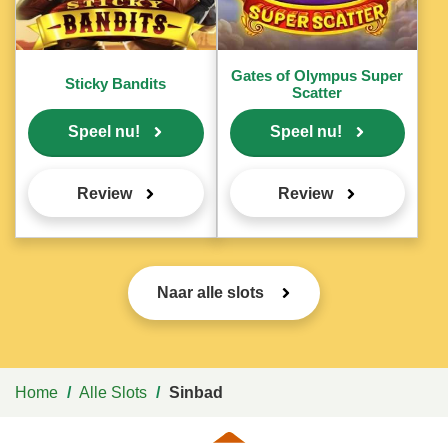
Gates of Olympus Super
Sticky Bandits
Scatter
Speel nu!
Speel nu!
Review
Review
Naar alle slots
Home
/
Alle Slots
/
Sinbad