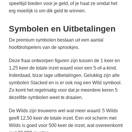
speeltijd bieden voor je geld, of je haat ze omdat het
erg moeilijk is om dik geld te winnen.
Symbolen en Uitbetalingen
De premium symbolen bestaan uit een aantal
hoofdrolspelers van de sprookjes.
Deze fraai ontworpen figuren zijn tussen de 1 keer en
1,25 keer de totale inzet waard voor een 5-of-a-kind.
Inderdaad, bizar lage uitbetalingen. Gelukkig zijn alle
symbolen Stacked en is er ook nog een Wild symbool.
Zo komt het regelmatig voor dat je meerdere keren 5
dezelfde symbolen weet te draaien.
De Wilds zijn trouwens wel wat meer waard: 5 Wilds
geeft 12,50 keer de totale inzet. Een vol scherm met
Wilds is goed voor 500 keer de inzet, wat overeenkomt