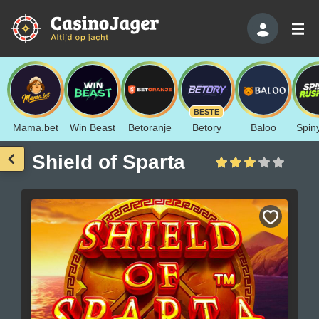
BESTE
Mama.bet
Win Beast
Betoranje
Betory
Baloo
Spin
Shield of Sparta
Bewaar
als
favoriet