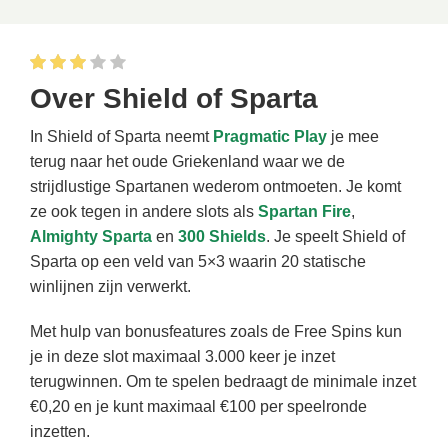
Over Shield of Sparta
In Shield of Sparta neemt
Pragmatic Play
je mee
terug naar het oude Griekenland waar we de
strijdlustige Spartanen wederom ontmoeten. Je komt
ze ook tegen in andere slots als
Spartan Fire
,
Almighty Sparta
en
300 Shields
. Je speelt Shield of
Sparta op een veld van 5×3 waarin 20 statische
winlijnen zijn verwerkt.
Met hulp van bonusfeatures zoals de Free Spins kun
je in deze slot maximaal 3.000 keer je inzet
terugwinnen. Om te spelen bedraagt de minimale inzet
€0,20 en je kunt maximaal €100 per speelronde
inzetten.