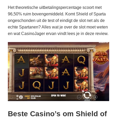
Het theoretische uitbetalingspercentage scoort met
96,50% ruim bovengemiddeld. Komt Shield of Sparta
ongeschonden uit de test of eindigt de slot net als de
echte Spartanen? Alles wat je over de slot moet weten
en wat CasinoJager ervan vindt lees je in deze review.
Beste Casino’s om Shield of