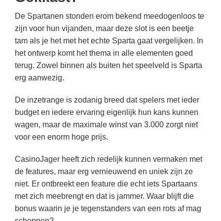
De Spartanen stonden erom bekend meedogenloos te
zijn voor hun vijanden, maar deze slot is een beetje
tam als je het met het echte Sparta gaat vergelijken. In
het ontwerp komt het thema in alle elementen goed
terug. Zowel binnen als buiten het speelveld is Sparta
erg aanwezig.
De inzetrange is zodanig breed dat spelers met ieder
budget en iedere ervaring eigenlijk hun kans kunnen
wagen, maar de maximale winst van 3.000 zorgt niet
voor een enorm hoge prijs.
CasinoJager heeft zich redelijk kunnen vermaken met
de features, maar erg vernieuwend en uniek zijn ze
niet. Er ontbreekt een feature die echt iets Spartaans
met zich meebrengt en dat is jammer. Waar blijft die
bonus waarin je je tegenstanders van een rots af mag
schoppen?