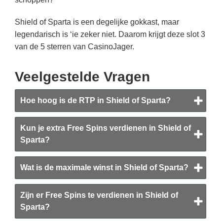
Shield of Sparta is een degelijke gokkast, maar
legendarisch is ‘ie zeker niet. Daarom krijgt deze slot 3
van de 5 sterren van CasinoJager.
Veelgestelde Vragen
Hoe hoog is de RTP in Shield of Sparta?
Kun je extra Free Spins verdienen in Shield of
Sparta?
Wat is de maximale winst in Shield of Sparta?
Zijn er Free Spins te verdienen in Shield of
Sparta?