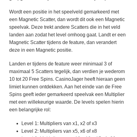
Wordt een positie in het speelveld gemarkeerd met
een Magnetic Scatter, dan wordt dit ook een Magnetic
speelvak. Deze trekt andere Scatters die in het veld
landen aan zodat het level omhoog gaat. Landt er een
Magnetic Scatter tijdens de feature, dan verandert
deze in een Magnetic positie.
Landen er tijdens de feature weer minimaal 3 of
maximaal 5 Scatters tegelijk, dan verdien je wederom
10 tot 20 Free Spins. CasinoJager heeft hieraan geen
limiet kunnen ontdekken. Aan het einde van de Free
Spins geeft ieder gemarkeerd speelvak een Multiplier
met een willekeurige waarde. De levels spelen hierin
een belangrijke rol:
Level 1: Multipliers van x1, x2 of x3
Level 2: Multipliers van x5, x6 of x8