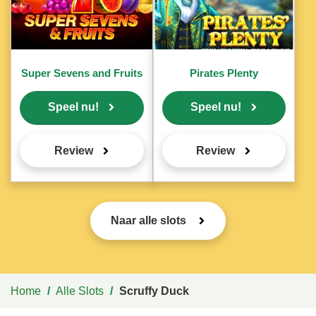
Super Sevens and Fruits
Pirates Plenty
Speel nu!
Speel nu!
Review
Review
Naar alle slots
Home
/
Alle Slots
/
Scruffy Duck