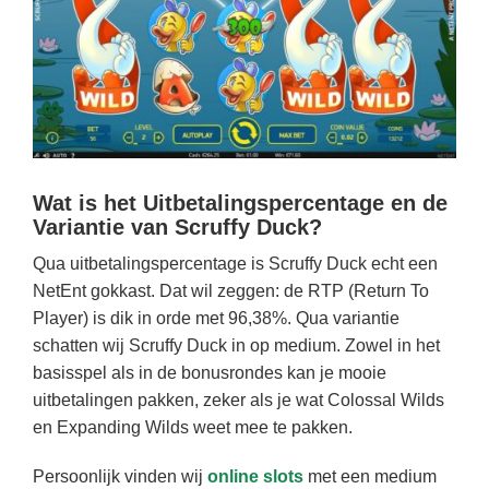
Wat is het Uitbetalingspercentage en de
Variantie van Scruffy Duck?
Qua uitbetalingspercentage is Scruffy Duck echt een
NetEnt gokkast. Dat wil zeggen: de RTP (Return To
Player) is dik in orde met 96,38%. Qua variantie
schatten wij Scruffy Duck in op medium. Zowel in het
basisspel als in de bonusrondes kan je mooie
uitbetalingen pakken, zeker als je wat Colossal Wilds
en Expanding Wilds weet mee te pakken.
Persoonlijk vinden wij
online slots
met een medium