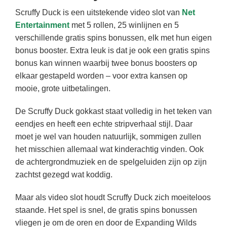
Scruffy Duck is een uitstekende video slot van
Net
Entertainment
met 5 rollen, 25 winlijnen en 5
verschillende gratis spins bonussen, elk met hun eigen
bonus booster. Extra leuk is dat je ook een gratis spins
bonus kan winnen waarbij twee bonus boosters op
elkaar gestapeld worden – voor extra kansen op
mooie, grote uitbetalingen.
De Scruffy Duck gokkast staat volledig in het teken van
eendjes en heeft een echte stripverhaal stijl. Daar
moet je wel van houden natuurlijk, sommigen zullen
het misschien allemaal wat kinderachtig vinden. Ook
de achtergrondmuziek en de spelgeluiden zijn op zijn
zachtst gezegd wat koddig.
Maar als video slot houdt Scruffy Duck zich moeiteloos
staande. Het spel is snel, de gratis spins bonussen
vliegen je om de oren en door de Expanding Wilds