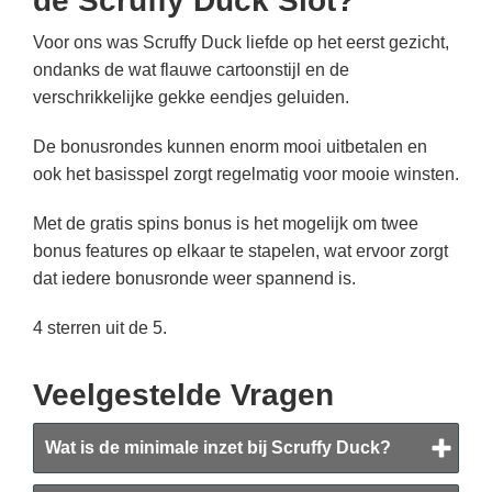
de Scruffy Duck Slot?
Voor ons was Scruffy Duck liefde op het eerst gezicht,
ondanks de wat flauwe cartoonstijl en de
verschrikkelijke gekke eendjes geluiden.
De bonusrondes kunnen enorm mooi uitbetalen en
ook het basisspel zorgt regelmatig voor mooie winsten.
Met de gratis spins bonus is het mogelijk om twee
bonus features op elkaar te stapelen, wat ervoor zorgt
dat iedere bonusronde weer spannend is.
4 sterren uit de 5.
Veelgestelde Vragen
Wat is de minimale inzet bij Scruffy Duck?