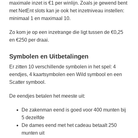
maximale inzet is €1 per winlijn. Zoals je gewend bent
met NetEnt slots kan je ook het inzetniveau instellen:
minimaal 1 en maximaal 10.
Zo kom je op een inzetrange die ligt tussen de €0,25
en €250 per draai.
Symbolen en Uitbetalingen
Er zitten 10 verschillende symbolen in het spel: 4
eendjes, 4 kaartsymbolen een Wild symbool en een
Scatter symbool.
De eendjes betalen het meeste uit:
De zakenman eend is goed voor 400 munten bij
5 dezelfde
De dames eend met het cadeau betaalt 250
munten uit