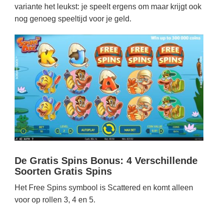
variante het leukst: je speelt ergens om maar krijgt ook
nog genoeg speeltijd voor je geld.
De Gratis Spins Bonus: 4 Verschillende
Soorten Gratis Spins
Het Free Spins symbool is Scattered en komt alleen
voor op rollen 3, 4 en 5.