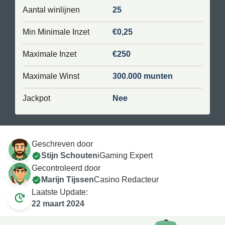
Aantal winlijnen
25
Min Minimale Inzet
€0,25
Maximale Inzet
€250
Maximale Winst
300.000 munten
Jackpot
Nee
Geschreven door
Stijn Schouten
iGaming Expert
Gecontroleerd door
Marijn Tijssen
Casino Redacteur
Laatste Update:
22 maart 2024