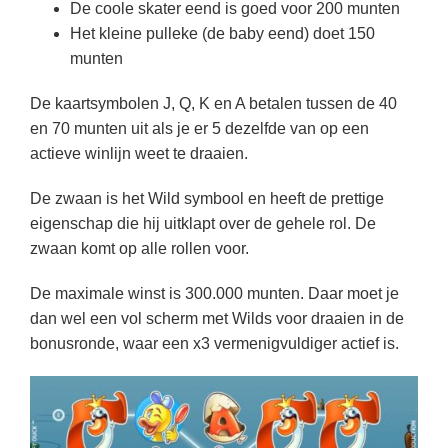
De coole skater eend is goed voor 200 munten
Het kleine pulleke (de baby eend) doet 150
munten
De kaartsymbolen J, Q, K en A betalen tussen de 40
en 70 munten uit als je er 5 dezelfde van op een
actieve winlijn weet te draaien.
De zwaan is het Wild symbool en heeft de prettige
eigenschap die hij uitklapt over de gehele rol. De
zwaan komt op alle rollen voor.
De maximale winst is 300.000 munten. Daar moet je
dan wel een vol scherm met Wilds voor draaien in de
bonusronde, waar een x3 vermenigvuldiger actief is.