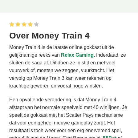
Over Money Train 4
Money Train 4 is de laatste online gokkast uit de
gelijknamige reeks van
Relax Gaming
. Inderdaad, ze
sluiten de saga af. Dit doen ze in stijl en met veel
vuurwerk of, moeten we zeggen, vuurkracht. Het
vervolg op Money Train 3 kan weer rekenen op
krachtige geweren en vooral hoge winsten.
Een opvallende verandering is dat Money Train 4
afstapt van het normale speelveld met 40 winlijnen. Je
speelt de gokkast met het Scatter Pays mechanisme
dat voor een geheel nieuwe gameplay zorgt. Het
resultaat is toch weer voor een erg enerverend spel,