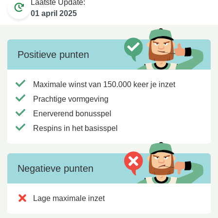
Laatste Update:
01 april 2025
Positieve punten
Maximale winst van 150.000 keer je inzet
Prachtige vormgeving
Enerverend bonusspel
Respins in het basisspel
Negatieve punten
Lage maximale inzet