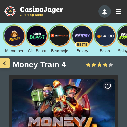
BESTE
Mama.bet
Win Beast
Betoranje
Betory
Baloo
Spin
Money Train 4
Bewaar
als
favoriet