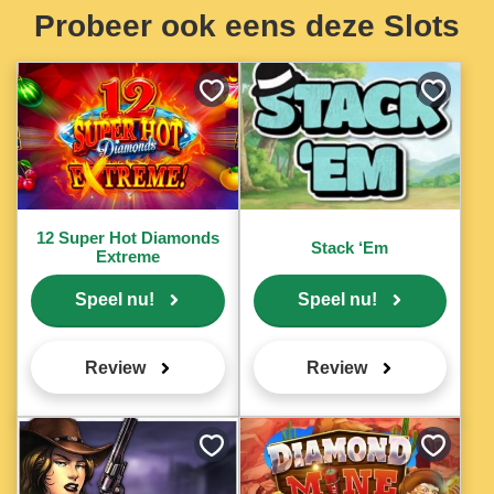
Probeer ook eens deze Slots
Bewaar
Bewaar
als
als
favoriet
favoriet
12 Super Hot Diamonds
Stack ‘Em
Extreme
Speel nu!
Speel nu!
Review
Review
Bewaar
Bewaar
als
als
favoriet
favoriet