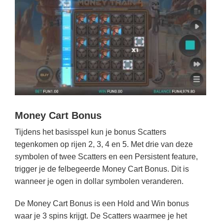
Money Cart Bonus
Tijdens het basisspel kun je bonus Scatters
tegenkomen op rijen 2, 3, 4 en 5. Met drie van deze
symbolen of twee Scatters en een Persistent feature,
trigger je de felbegeerde Money Cart Bonus. Dit is
wanneer je ogen in dollar symbolen veranderen.
De Money Cart Bonus is een Hold and Win bonus
waar je 3 spins krijgt. De Scatters waarmee je het