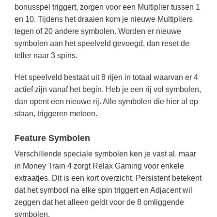
bonusspel triggert, zorgen voor een Multiplier tussen 1
en 10. Tijdens het draaien kom je nieuwe Multipliers
tegen of 20 andere symbolen. Worden er nieuwe
symbolen aan het speelveld gevoegd, dan reset de
teller naar 3 spins.
Het speelveld bestaat uit 8 rijen in totaal waarvan er 4
actief zijn vanaf het begin. Heb je een rij vol symbolen,
dan opent een nieuwe rij. Alle symbolen die hier al op
staan, triggeren meteen.
Feature Symbolen
Verschillende speciale symbolen ken je vast al, maar
in Money Train 4 zorgt Relax Gaming voor enkele
extraatjes. Dit is een kort overzicht. Persistent betekent
dat het symbool na elke spin triggert en Adjacent wil
zeggen dat het alleen geldt voor de 8 omliggende
symbolen.