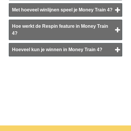
Met hoeveel winlijnen speel je Money Train 4?
Hoe werkt de Respin feature in Money Train
4?
Hoeveel kun je winnen in Money Train 4?