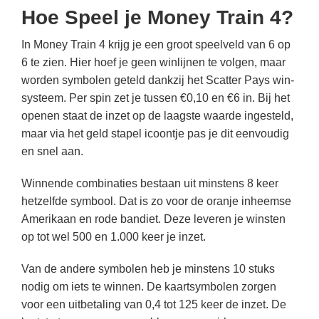
Hoe Speel je Money Train 4?
In Money Train 4 krijg je een groot speelveld van 6 op
6 te zien. Hier hoef je geen winlijnen te volgen, maar
worden symbolen geteld dankzij het Scatter Pays win-
systeem. Per spin zet je tussen €0,10 en €6 in. Bij het
openen staat de inzet op de laagste waarde ingesteld,
maar via het geld stapel icoontje pas je dit eenvoudig
en snel aan.
Winnende combinaties bestaan uit minstens 8 keer
hetzelfde symbool. Dat is zo voor de oranje inheemse
Amerikaan en rode bandiet. Deze leveren je winsten
op tot wel 500 en 1.000 keer je inzet.
Van de andere symbolen heb je minstens 10 stuks
nodig om iets te winnen. De kaartsymbolen zorgen
voor een uitbetaling van 0,4 tot 125 keer de inzet. De