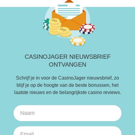
CASINOJAGER NIEUWSBRIEF
ONTVANGEN
Schrijf je in voor de CasinoJager nieuwsbrief, zo
blijf je op de hoogte van de beste bonussen, het
laatste nieuws en de belangrijkste casino reviews.