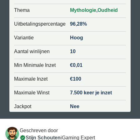
Multipliers
Nee
Wilds
Ja
Thema
Mythologie
,
Oudheid
Uitbetalingspercentage
96,28%
Variantie
Hoog
Aantal winlijnen
10
Min Minimale Inzet
€0,01
Maximale Inzet
€100
Maximale Winst
7.500 keer je inzet
Jackpot
Nee
Geschreven door
Stijn Schouten
iGaming Expert