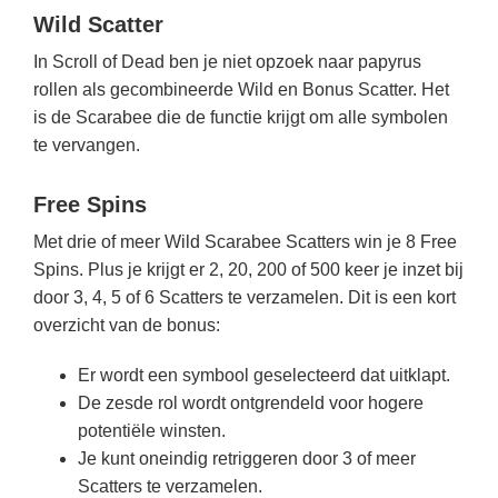
Wild Scatter
In Scroll of Dead ben je niet opzoek naar papyrus
rollen als gecombineerde Wild en Bonus Scatter. Het
is de Scarabee die de functie krijgt om alle symbolen
te vervangen.
Free Spins
Met drie of meer Wild Scarabee Scatters win je 8 Free
Spins. Plus je krijgt er 2, 20, 200 of 500 keer je inzet bij
door 3, 4, 5 of 6 Scatters te verzamelen. Dit is een kort
overzicht van de bonus:
Er wordt een symbool geselecteerd dat uitklapt.
De zesde rol wordt ontgrendeld voor hogere
potentiële winsten.
Je kunt oneindig retriggeren door 3 of meer
Scatters te verzamelen.