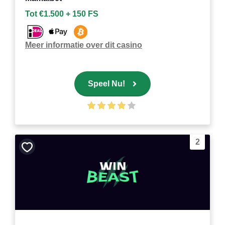
Tot €1.500 + 150 FS
Meer informatie over dit casino
Speel Nu!
2
Bewaar
als
favoriet