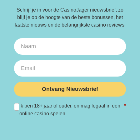
Schrijf je in voor de CasinoJager nieuwsbrief, zo
blijf je op de hoogte van de beste bonussen, het
laatste nieuws en de belangrijkste casino reviews.
Ontvang Nieuwsbrief
Ik ben 18+ jaar of ouder, en mag legaal in een
*
online casino spelen.