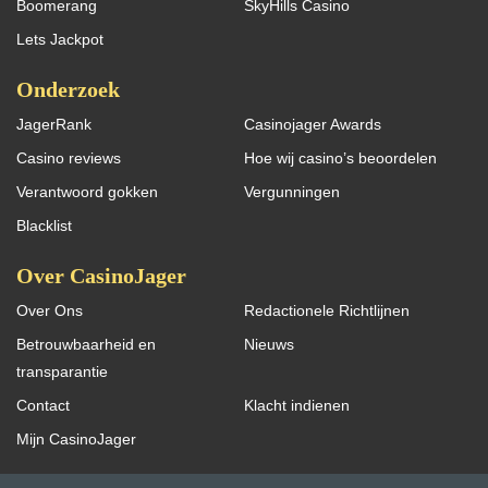
Boomerang
SkyHills Casino
Lets Jackpot
Onderzoek
JagerRank
Casinojager Awards
Casino reviews
Hoe wij casino’s beoordelen
Verantwoord gokken
Vergunningen
Blacklist
Over CasinoJager
Over Ons
Redactionele Richtlijnen
Betrouwbaarheid en
Nieuws
transparantie
Contact
Klacht indienen
Mijn CasinoJager