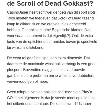
de Scroll of Dead Gokkast?
CasinoJager heeft echt wel genoeg van dit soort slots.
Toch moeten we toegeven dat Scroll of Dead razend
knap in elkaar zit en we erg veel plezier beleefd
hebben. Ondanks de lome Egyptische klanten (wat
voor snaarinstrument is dat eigenlijk?). Ook de extra
toets van de oplichtende piramides boven je speelveld
bij winst, is uitstekend.
De extra rol geeft het spel een extra dimensie. Dat
daarmee de maximale winst ook verhoogt is een goed
pluspunt. Bovendien mag je met de vertrouwde
gamble feature proberen om je winst te verdubbelen,
verviervoudigen of meer.
Geen minpunt van de gokkast zelf, maar van Play’n
GO in het algemeen is dat je steeds moet opletten met
het uitkeringspercentage. Dit kan tot wel 12% lager