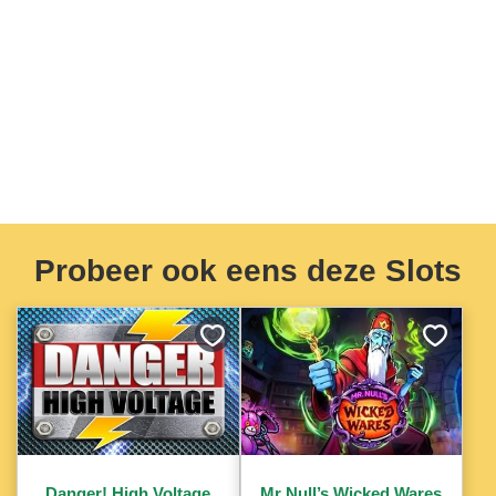
Probeer ook eens deze Slots
Bewaar
Bewaar
als
als
favoriet
favoriet
Danger! High Voltage
Mr Null’s Wicked Wares