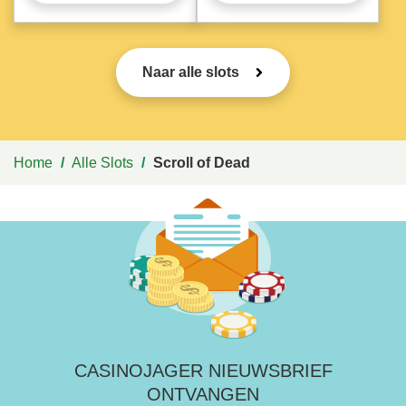
Naar alle slots
Home
/
Alle Slots
/
Scroll of Dead
CASINOJAGER NIEUWSBRIEF
ONTVANGEN