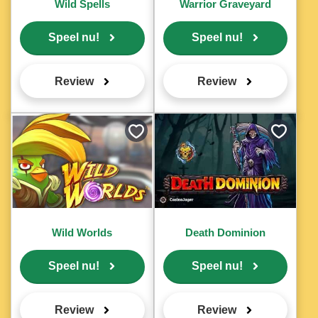
Wild Spells
Warrior Graveyard
Speel nu!
Speel nu!
Review
Review
Bewaar
Bewaar
als
als
favoriet
favoriet
Wild Worlds
Death Dominion
Speel nu!
Speel nu!
Review
Review