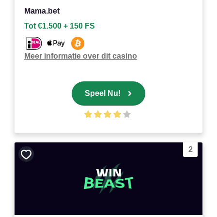
Mama.bet
Tot €1.500 + 150 FS
Meer informatie over dit casino
Speel Nu!
2
Bewaar
als
favoriet