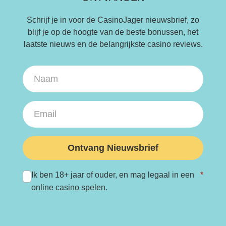
Schrijf je in voor de CasinoJager nieuwsbrief, zo
blijf je op de hoogte van de beste bonussen, het
laatste nieuws en de belangrijkste casino reviews.
Ontvang Nieuwsbrief
Ik ben 18+ jaar of ouder, en mag legaal in een
*
online casino spelen.