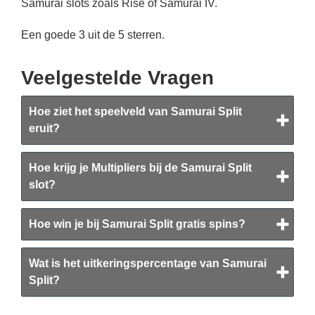
Samurai slots zoals Rise of Samurai IV.
Een goede 3 uit de 5 sterren.
Veelgestelde Vragen
Hoe ziet het speelveld van Samurai Split
eruit?
Hoe krijg je Multipliers bij de Samurai Split
slot?
Hoe win je bij Samurai Split gratis spins?
Wat is het uitkeringspercentage van Samurai
Split?