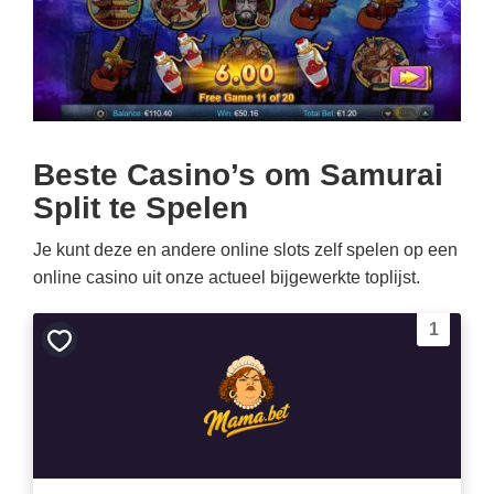
Beste Casino’s om Samurai
Split te Spelen
Je kunt deze en andere online slots zelf spelen op een
online casino uit onze actueel bijgewerkte toplijst.
1
Bewaar
als
favoriet