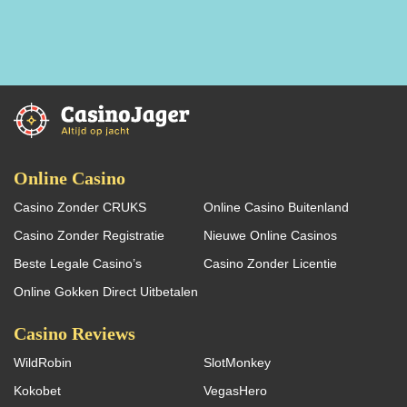
Online Casino
Casino Zonder CRUKS
Online Casino Buitenland
Casino Zonder Registratie
Nieuwe Online Casinos
Beste Legale Casino’s
Casino Zonder Licentie
Online Gokken Direct Uitbetalen
Casino Reviews
WildRobin
SlotMonkey
Kokobet
VegasHero