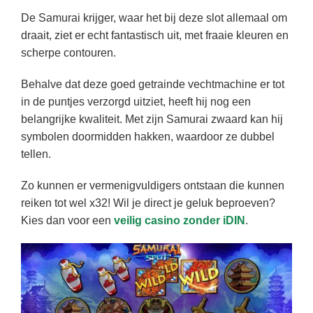
De Samurai krijger, waar het bij deze slot allemaal om
draait, ziet er echt fantastisch uit, met fraaie kleuren en
scherpe contouren.
Behalve dat deze goed getrainde vechtmachine er tot
in de puntjes verzorgd uitziet, heeft hij nog een
belangrijke kwaliteit. Met zijn Samurai zwaard kan hij
symbolen doormidden hakken, waardoor ze dubbel
tellen.
Zo kunnen er vermenigvuldigers ontstaan die kunnen
reiken tot wel x32! Wil je direct je geluk beproeven?
Kies dan voor een
veilig casino zonder iDIN
.