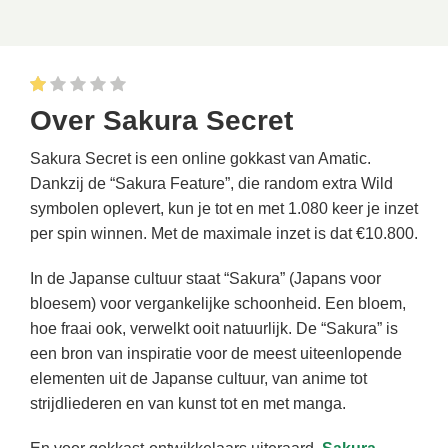
Over Sakura Secret
Sakura Secret is een online gokkast van Amatic.
Dankzij de “Sakura Feature”, die random extra Wild
symbolen oplevert, kun je tot en met 1.080 keer je inzet
per spin winnen. Met de maximale inzet is dat €10.800.
In de Japanse cultuur staat “Sakura” (Japans voor
bloesem) voor vergankelijke schoonheid. Een bloem,
hoe fraai ook, verwelkt ooit natuurlijk. De “Sakura” is
een bron van inspiratie voor de meest uiteenlopende
elementen uit de Japanse cultuur, van anime tot
strijdliederen en van kunst tot en met manga.