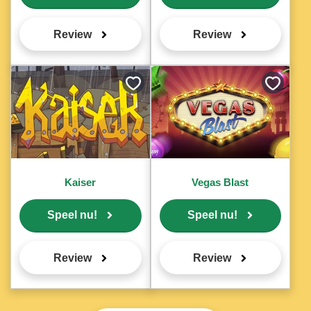
Review
Review
Bewaar
Bewaar
als
als
favoriet
favoriet
Kaiser
Vegas Blast
Speel nu!
Speel nu!
Review
Review