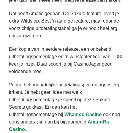
je er dan niet meteen een nieuwe release van maken.
Dat heeft Amatic gedaan. De Sakura feature levert je
extra Wilds op. Best ‘n aardige feature, maar door de
voorzichtige uitbetalingstabel ga je er nooit heel erg
rijk van worden.
Een kopie van ‘n eerdere release, een onbekend
uitbetalingspercentage en ‘n winstpotentieel van 1.080
keer je inzet. Daar scoort je bij CasinoJager geen
voldoende mee.
Vooral het onduidelijke uitbetalingspercentage is erg
irritant. Je hebt geen idee met welk
uitbetalingspercentage je speelt op deze Sakura
Secrets gokkast. En dan kan het
uitbetalingspercentage bij
Whamoo Casino
ook nog
eens anders zijn dan bij bijvoorbeeld
Amun-Ra
Casino
.