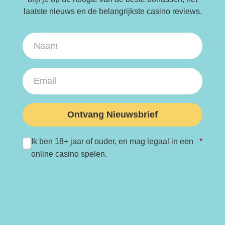
laatste nieuws en de belangrijkste casino reviews.
Ontvang Nieuwsbrief
Ik ben 18+ jaar of ouder, en mag legaal in een
*
online casino spelen.