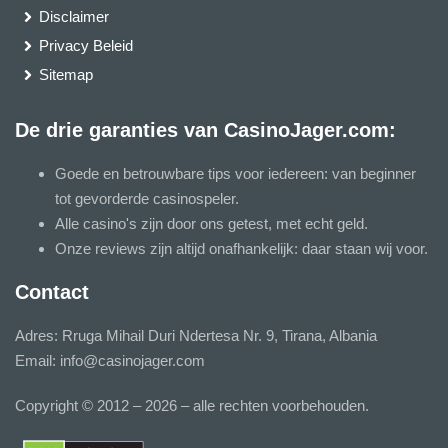
Disclaimer
Privacy Beleid
Sitemap
De drie garanties van CasinoJager.com:
Goede en betrouwbare tips voor iedereen: van beginner
tot gevorderde casinospeler.
Alle casino's zijn door ons getest, met echt geld.
Onze reviews zijn altijd onafhankelijk: daar staan wij voor.
Contact
Adres: Rruga Mihail Duri Ndertesa Nr. 9, Tirana, Albania
Email:
info@casinojager.com
Copyright © 2012 – 2026 – alle rechten voorbehouden.