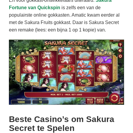
En voor gokkast-ontwikkelaars uiteraard.
Sakura
Fortune van Quickspin
is zelfs een van de
populairste online gokkasten. Amatic kwam eerder al
met de Sakura Fruits gokkast. Daar is Sakura Secret
een remake (lees: een bijna 1 op 1 kopie) van.
Beste Casino’s om Sakura
Secret te Spelen