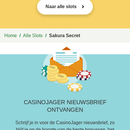
Naar alle slots
Home
/
Alle Slots
/
Sakura Secret
CASINOJAGER NIEUWSBRIEF
ONTVANGEN
Schrijf je in voor de CasinoJager nieuwsbrief, zo
blijf je op de hoogte van de beste bonussen, het