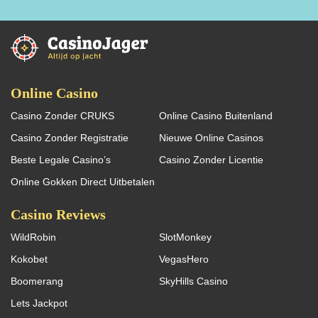
Online Casino
Casino Zonder CRUKS
Online Casino Buitenland
Casino Zonder Registratie
Nieuwe Online Casinos
Beste Legale Casino’s
Casino Zonder Licentie
Online Gokken Direct Uitbetalen
Casino Reviews
WildRobin
SlotMonkey
Kokobet
VegasHero
Boomerang
SkyHills Casino
Lets Jackpot