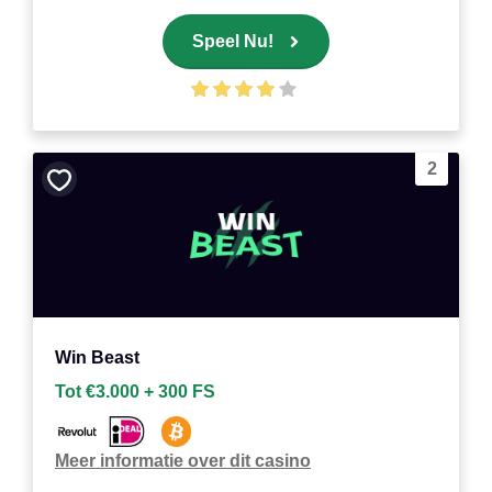
Speel Nu!
2
Bewaar
als
favoriet
Win Beast
Tot €3.000 + 300 FS
Meer informatie over dit casino