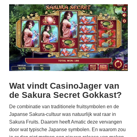
Wat vindt CasinoJager van
de Sakura Secret Gokkast?
De combinatie van traditionele fruitsymbolen en de
Japanse Sakura-cultuur was natuurlijk wat raar in
Sakura Fruits. Daarom heeft Amatic deze vervangen
door wat typische Japanse symbolen. En waarom zou