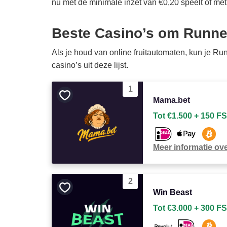
nu met de minimale inzet van €0,20 speelt of met 
Beste Casino’s om Runne
Als je houd van online fruitautomaten, kun je Ru
casino’s uit deze lijst.
1
Bewaar
Mama.bet
als
favoriet
Tot €1.500 + 150 FS
Meer informatie ove
2
Bewaar
Win Beast
als
favoriet
Tot €3.000 + 300 FS