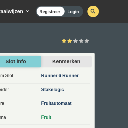
aalwijzen
Registreer
Login
Slot info
Kenmerken
Slot info
Kenmerken
m Slot
Runner 6 Runner
ls
8
ls
8
m Slot
Runner 6 Runner
vider
Stakelogic
oplay
Ja
oplay
Ja
us Spel
Nee
vider
Stakelogic
re
Fruitautomaat
us Spel
Nee
gressieve Jackpot
Ja
ipliers
Nee
re
Fruitautomaat
ds
Ja
gressieve Jackpot
Ja
ema
Fruit
ema
Fruit