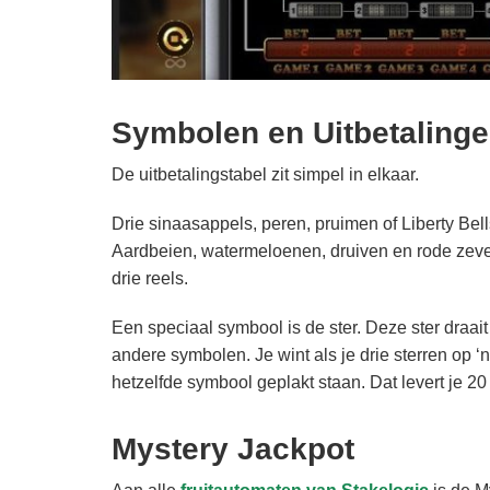
Symbolen en Uitbetaling
De uitbetalingstabel zit simpel in elkaar.
Drie sinaasappels, peren, pruimen of Liberty Bells
Aardbeien, watermeloenen, druiven en rode zeven
drie reels.
Een speciaal symbool is de ster. Deze ster draait
andere symbolen. Je wint als je drie sterren op ‘
hetzelfde symbool geplakt staan. Dat levert je 20 
Mystery Jackpot