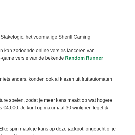
 Stakelogic, het voormalige Sheriff Gaming.
n kan zodoende online versies lanceren van
 6-game versie van de bekende
Random Runner
iets anders, konden ook al kiezen uit fruitautomaten
ture spelen, zodat je meer kans maakt op wat hogere
s €4.000. Je kunt op maximaal 30 winlijnen tegelijk
Elke spin maak je kans op deze jackpot, ongeacht of je