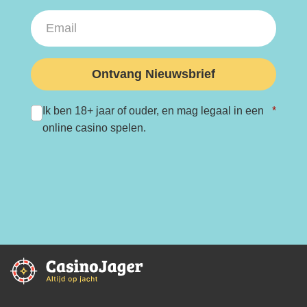
Ontvang Nieuwsbrief
Ik ben 18+ jaar of ouder, en mag legaal in een
*
online casino spelen.