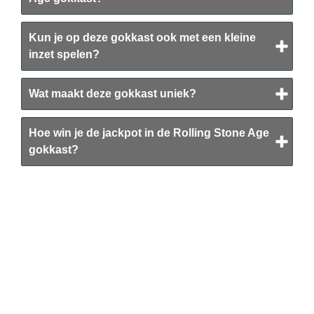
Kun je op deze gokkast ook met een kleine
inzet spelen?
Wat maakt deze gokkast uniek?
Hoe win je de jackpot in de Rolling Stone Age
gokkast?