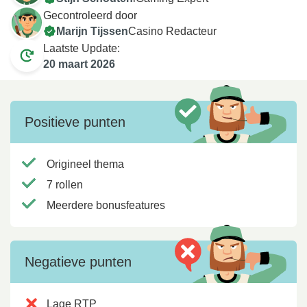
Gecontroleerd door
Marijn Tijssen
Casino Redacteur
Laatste Update:
20 maart 2026
Positieve punten
Origineel thema
7 rollen
Meerdere bonusfeatures
Negatieve punten
Lage RTP