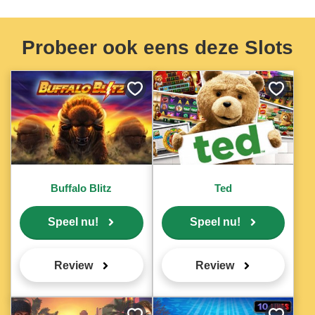
Probeer ook eens deze Slots
Bewaar
Bewaar
als
als
favoriet
favoriet
Buffalo Blitz
Ted
Speel nu!
Speel nu!
Review
Review