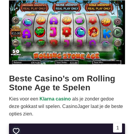
Beste Casino’s om Rolling
Stone Age te Spelen
Kies voor een
Klarna casino
als je zonder gedoe
deze gokkast wil spelen. CasinoJager laat je de beste
opties zien.
1
Bewaar