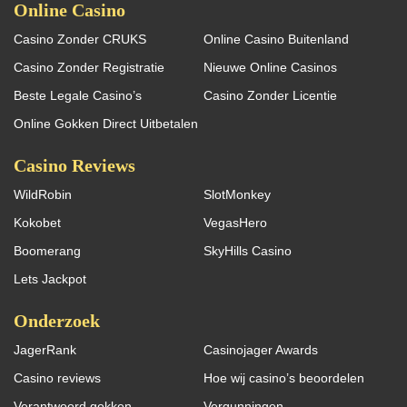
Online Casino
Casino Zonder CRUKS
Online Casino Buitenland
Casino Zonder Registratie
Nieuwe Online Casinos
Beste Legale Casino’s
Casino Zonder Licentie
Online Gokken Direct Uitbetalen
Casino Reviews
WildRobin
SlotMonkey
Kokobet
VegasHero
Boomerang
SkyHills Casino
Lets Jackpot
Onderzoek
JagerRank
Casinojager Awards
Casino reviews
Hoe wij casino’s beoordelen
Verantwoord gokken
Vergunningen