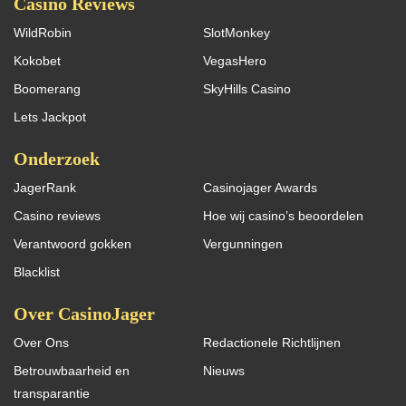
Casino Reviews
WildRobin
SlotMonkey
Kokobet
VegasHero
Boomerang
SkyHills Casino
Lets Jackpot
Onderzoek
JagerRank
Casinojager Awards
Casino reviews
Hoe wij casino’s beoordelen
Verantwoord gokken
Vergunningen
Blacklist
Over CasinoJager
Over Ons
Redactionele Richtlijnen
Betrouwbaarheid en
Nieuws
transparantie