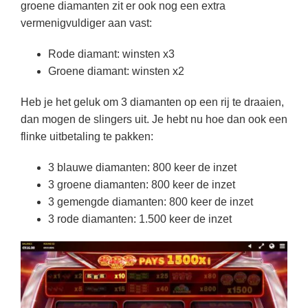
groene diamanten zit er ook nog een extra
vermenigvuldiger aan vast:
Rode diamant: winsten x3
Groene diamant: winsten x2
Heb je het geluk om 3 diamanten op een rij te draaien,
dan mogen de slingers uit. Je hebt nu hoe dan ook een
flinke uitbetaling te pakken:
3 blauwe diamanten: 800 keer de inzet
3 groene diamanten: 800 keer de inzet
3 gemengde diamanten: 800 keer de inzet
3 rode diamanten: 1.500 keer de inzet