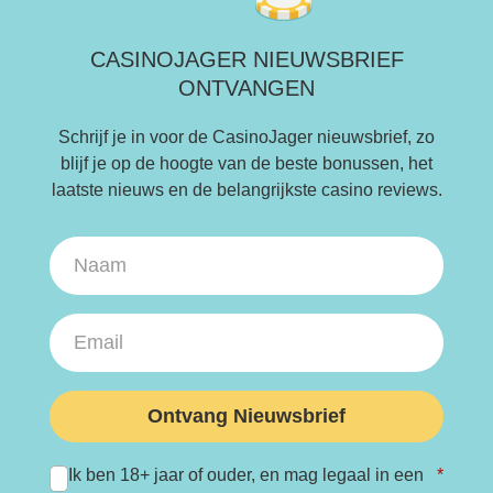
CASINOJAGER NIEUWSBRIEF
ONTVANGEN
Schrijf je in voor de CasinoJager nieuwsbrief, zo
blijf je op de hoogte van de beste bonussen, het
laatste nieuws en de belangrijkste casino reviews.
Ontvang Nieuwsbrief
Ik ben 18+ jaar of ouder, en mag legaal in een
*