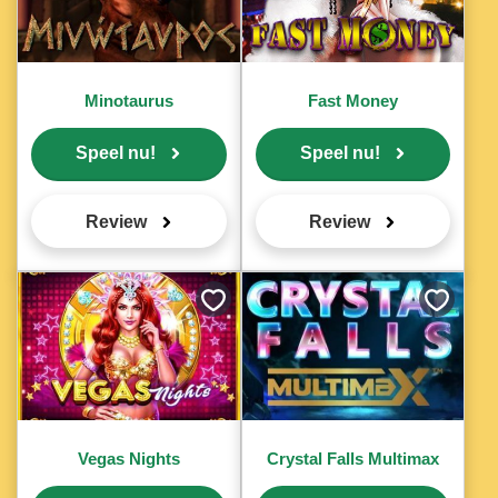
Minotaurus
Fast Money
Speel nu!
Speel nu!
Review
Review
Bewaar
Bewaar
als
als
favoriet
favoriet
Vegas Nights
Crystal Falls Multimax