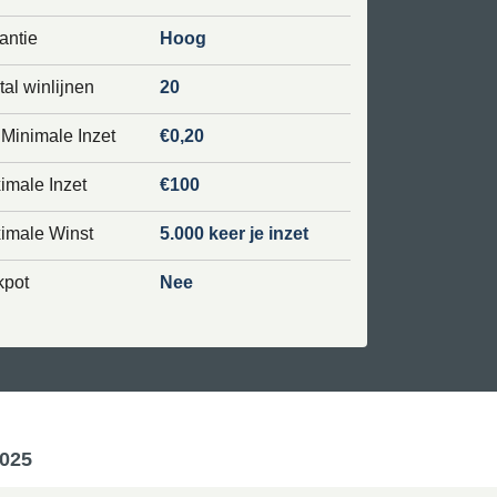
ds
Ja
betalingspercentage
96,63%
antie
Hoog
antie
Hoog
al winlijnen
20
al winlijnen
20
 Minimale Inzet
€0,20
 Minimale Inzet
€0,20
imale Inzet
€100
imale Inzet
€100
imale Winst
5.000 keer je inzet
imale Winst
5.000 keer je inzet
kpot
Nee
kpot
Nee
025