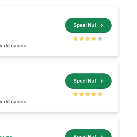
Speel Nu!
r dit casino
Speel Nu!
r dit casino
Speel Nu!