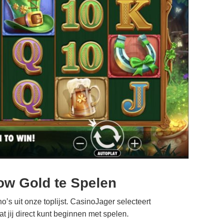
ow Gold te Spelen
’s uit onze toplijst. CasinoJager selecteert
t jij direct kunt beginnen met spelen.