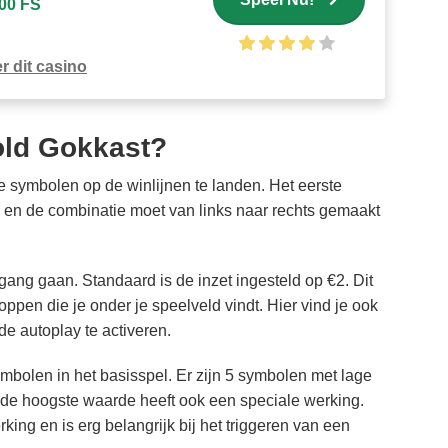
100 FS
r dit casino
old Gokkast?
e symbolen op de winlijnen te landen. Het eerste
n en de combinatie moet van links naar rechts gemaakt
gang gaan. Standaard is de inzet ingesteld op €2. Dit
pen die je onder je speelveld vindt. Hier vind je ook
 de autoplay te activeren.
mbolen in het basisspel. Er zijn 5 symbolen met lage
de hoogste waarde heeft ook een speciale werking.
king en is erg belangrijk bij het triggeren van een