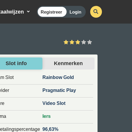
aalwijzen
Registreer
Login
Slot info
Kenmerken
Slot info
Kenmerken
m Slot
Rainbow Gold
ls
5
ls
5
m Slot
Rainbow Gold
vider
Pragmatic Play
oplay
Ja
oplay
Ja
us Spel
Ja
vider
Pragmatic Play
us Spel
Ja
re
Video Slot
gressieve Jackpot
Nee
ipliers
Nee
re
Video Slot
gressieve Jackpot
Nee
ema
Iers
ds
Ja
ipliers
Nee
ema
Iers
betalingspercentage
96,63%