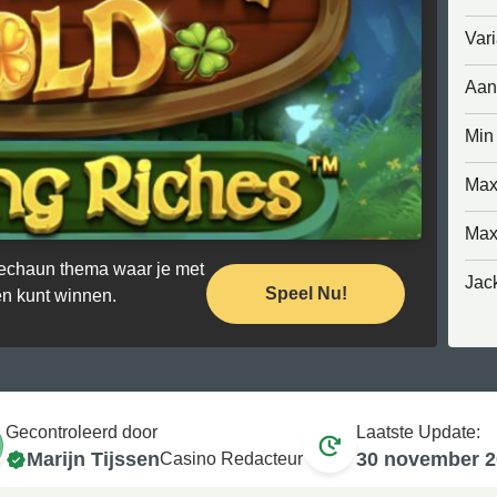
Wil
Uit
Vari
Vari
Aant
Aant
Min
Min
Max
Max
Max
rechaun thema waar je met
Max
Jac
Speel Nu!
en kunt winnen.
Jac
Gecontroleerd door
Laatste Update:
Marijn Tijssen
30 november 2
Casino Redacteur