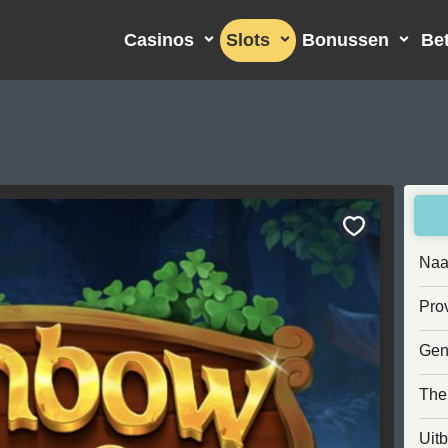
Casinos
Slots
Bonussen
Bet
Bewaar
als
Naa
favoriet
Ree
Ree
Naa
Pro
Aut
Aut
Bon
Pro
Bon
Gen
Pro
Mult
Gen
Pro
Th
Wil
Mult
Th
Uit