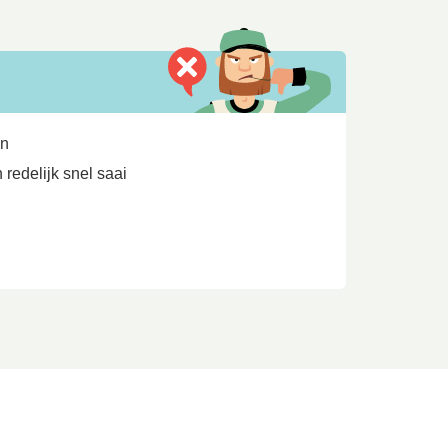
en
redelijk snel saai