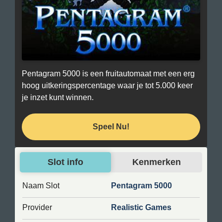
Pentagram 5000 is een fruitautomaat met een erg
hoog uitkeringspercentage waar je tot 5.000 keer
je inzet kunt winnen.
Speel Nu!
Slot info
Kenmerken
Reels
3
Naam Slot
Pentagram 5000
Autoplay
Ja
Bonus Spel
Ja
Provider
Realistic Games
Free Spins
10