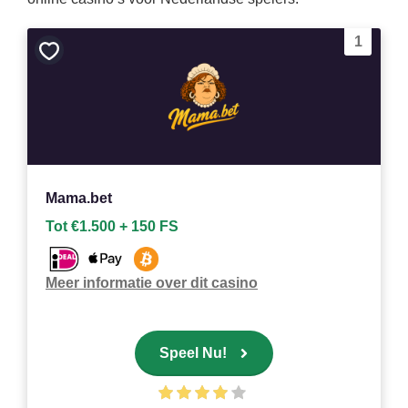
1
Bewaar
als
favoriet
Mama.bet
Tot €1.500 + 150 FS
Meer informatie over dit casino
Speel Nu!