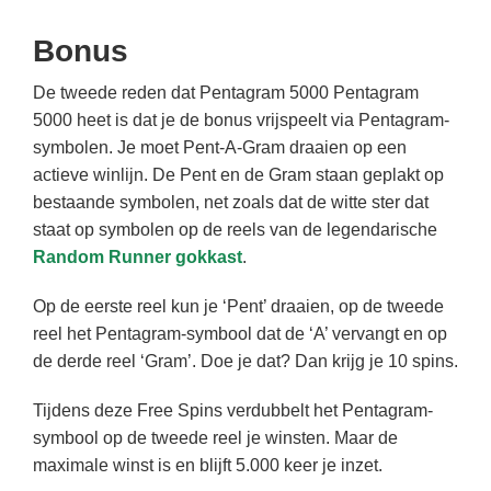
Bonus
De tweede reden dat Pentagram 5000 Pentagram
5000 heet is dat je de bonus vrijspeelt via Pentagram-
symbolen. Je moet Pent-A-Gram draaien op een
actieve winlijn. De Pent en de Gram staan geplakt op
bestaande symbolen, net zoals dat de witte ster dat
staat op symbolen op de reels van de legendarische
Random Runner gokkast
.
Op de eerste reel kun je ‘Pent’ draaien, op de tweede
reel het Pentagram-symbool dat de ‘A’ vervangt en op
de derde reel ‘Gram’. Doe je dat? Dan krijg je 10 spins.
Tijdens deze Free Spins verdubbelt het Pentagram-
symbool op de tweede reel je winsten. Maar de
maximale winst is en blijft 5.000 keer je inzet.