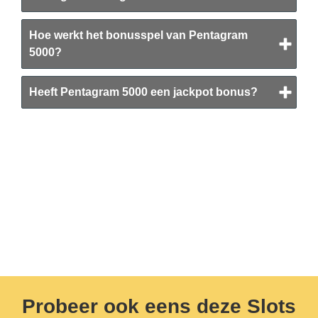
Hoe werkt het bonusspel van Pentagram
5000?
Heeft Pentagram 5000 een jackpot bonus?
Probeer ook eens deze Slots