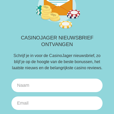
CASINOJAGER NIEUWSBRIEF
ONTVANGEN
Schrijf je in voor de CasinoJager nieuwsbrief, zo
blijf je op de hoogte van de beste bonussen, het
laatste nieuws en de belangrijkste casino reviews.