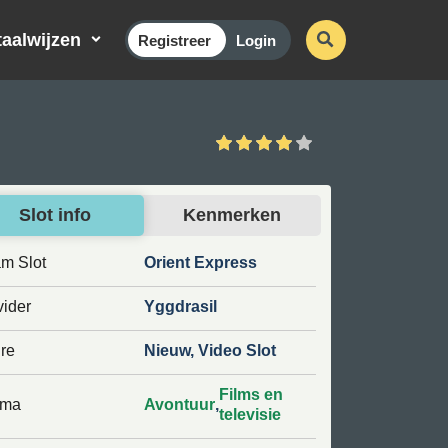
aalwijzen
Registreer
Login
Slot info
Kenmerken
Slot info
Kenmerken
m Slot
Orient Express
ls
5
ls
5
oplay
Ja
m Slot
Orient Express
vider
Yggdrasil
oplay
Ja
us Spel
Ja
us Spel
Ja
vider
Yggdrasil
re
Nieuw, Video Slot
e Spins
30
e Spins
30
gressieve Jackpot
Nee
re
Nieuw, Video Slot
Films en
gressieve Jackpot
Nee
ema
Avontuur
,
ipliers
Ja
televisie
ds
Ja
Films en
ipliers
Ja
ema
Avontuur
,