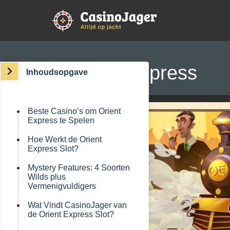
Orient Express
Inhoudsopgave
Beste Casino’s om Orient
Express te Spelen
Hoe Werkt de Orient
Express Slot?
Mystery Features: 4 Soorten
Wilds plus
Vermenigvuldigers
Wat Vindt CasinoJager van
de Orient Express Slot?