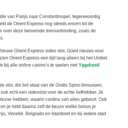
 die van Parijs naar Constantinopel, tegenwoordig
eekt de Orient Express nog steeds enorm tot de
ms over deze beroemde treinverbinding, zoals de
s.
n heuse Orient Express video slot. Goed nieuws voor
ien Orient Express een tijd lang alleen bij het Unibet
 bij alle online casino’s te spelen met
Yggdrasil
e slot, die bol staat van de Gratis Spins bonussen,
ook echt een videoslot voor de echte liefhebber. Je
lezier hebben, waarin continu van alles gebeurt. Ook
ij en je hebt daarna zelf de keuze welke bonus je
rijs, Venetië, Belgrado en Istanboel en bij iedere stad