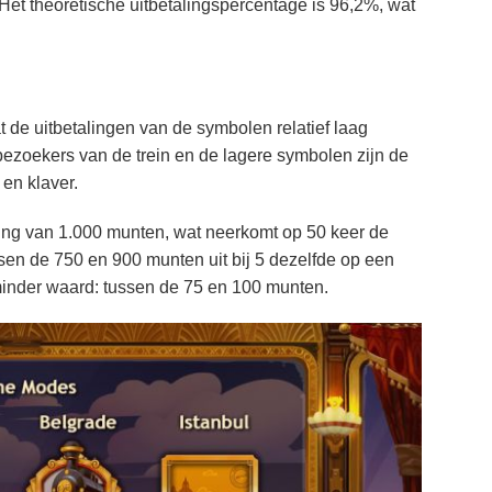
. Het theoretische uitbetalingspercentage is 96,2%, wat
at de uitbetalingen van de symbolen relatief laag
bezoekers van de trein en de lagere symbolen zijn de
en klaver.
ling van 1.000 munten, wat neerkomt op 50 keer de
sen de 750 en 900 munten uit bij 5 dezelfde op een
 minder waard: tussen de 75 en 100 munten.