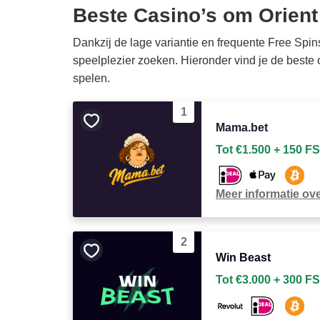
Beste Casino’s om Orient
Dankzij de lage variantie en frequente Free Spins
speelplezier zoeken. Hieronder vind je de beste o
spelen.
1
Bewaar
Mama.bet
als
favoriet
Tot €1.500 + 150 FS
Meer informatie ove
2
Bewaar
Win Beast
als
favoriet
Tot €3.000 + 300 FS